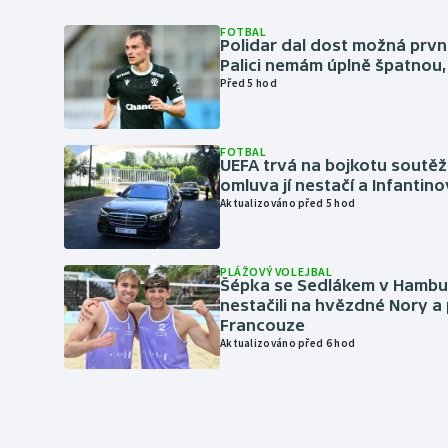
FOTBAL
Polidar dal dost možná první
Palici nemám úplně špatnou, 
Před 5 hod
FOTBAL
UEFA trvá na bojkotu soutěží 
omluva jí nestačí a Infantino
Aktualizováno před 5 hod
PLÁŽOVÝ VOLEJBAL
Šépka se Sedlákem v Hambu
nestačili na hvězdné Nory a 
Francouze
Aktualizováno před 6 hod