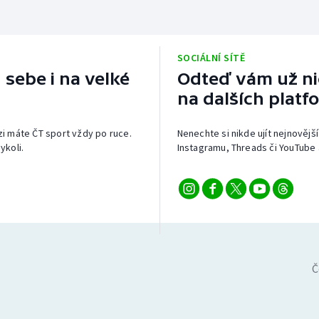
SOCIÁLNÍ SÍTĚ
 sebe i na velké
Odteď vám už nic
na dalších platf
izi máte ČT sport vždy po ruce.
Nenechte si nikde ujít nejnovější
ykoli.
Instagramu, Threads či YouTube 
Č