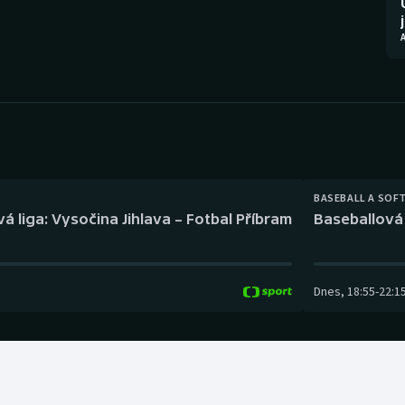
Moderní pětiboj
Triatlon
Motorsport
Veslování
Olympijské hry
Vodní slalom
Parasport
Volejbal
Plavání
Ostatní
BASEBALL A SOF
á liga: Vysočina Jihlava – Fotbal Příbram
Baseballová 
Plážový volejbal
Dnes
,
18:55
-
22:1