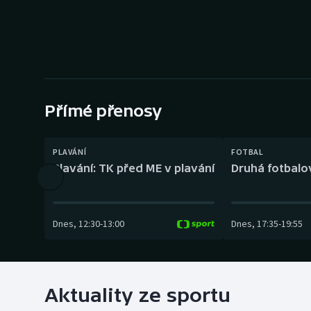
Curling
Dostihy
Florbal
Futsal
Přímé přenosy
Golf
PLAVÁNÍ
FOTBAL
Plavání: TK před ME v plavání
Druhá fotbalov
Gymnastika
Dnes
,
12:30
-
13:00
Dnes
,
17:35
-
19:55
Aktuality ze sportu