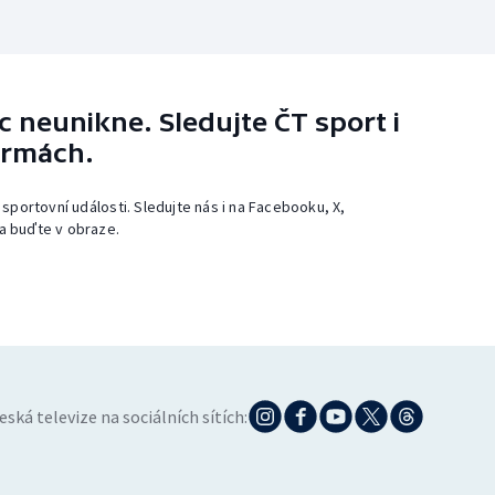
 neunikne. Sledujte ČT sport i
ormách.
 sportovní události. Sledujte nás i na Facebooku, X,
a buďte v obraze.
eská televize na sociálních sítích: