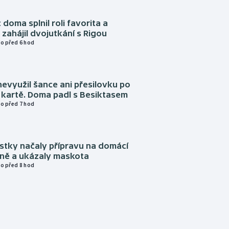
 doma splnil roli favorita a
zahájil dvojutkání s Rigou
o před 6 hod
evyužil šance ani přesilovku po
 kartě. Doma padl s Besiktasem
o před 7 hod
istky načaly přípravu na domácí
zně a ukázaly maskota
o před 8 hod