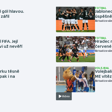
FOTBAL
 gól hlavou.
Jablonec
zářil
úspěšně 
Aktualizován
FOTBAL
FIFA. Její
Hradec n
vi už nevěří
červené
Aktualizován
VOLEJBAL
rku těsně
Volejbal
pak i na
ME vítě
Aktualizován
Video