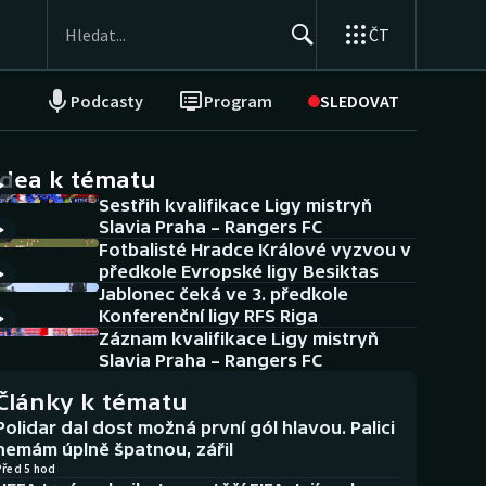
ČT
Podcasty
Program
SLEDOVAT
NEPŘEHLÉDNĚTE
Soutěže
idea k tématu
Sestřih kvalifikace Ligy mistryň
Historické návraty
Slavia Praha – Rangers FC
Fotbalisté Hradce Králové vyzvou v
Aplikace ČT sport
předkole Evropské ligy Besiktas
Jablonec čeká ve 3. předkole
AZ kvíz
Konferenční ligy RFS Riga
Záznam kvalifikace Ligy mistryň
Slavia Praha – Rangers FC
Články k tématu
Polidar dal dost možná první gól hlavou. Palici
nemám úplně špatnou, zářil
Před 5 hod