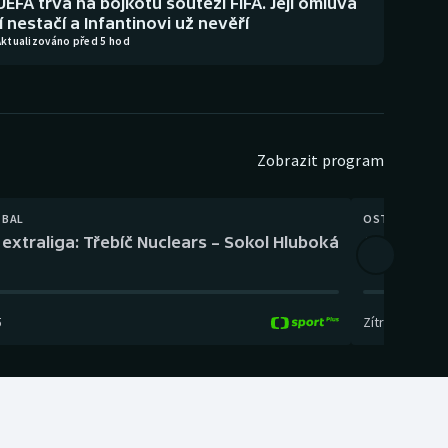
UEFA trvá na bojkotu soutěží FIFA. Její omluva
jí nestačí a Infantinovi už nevěří
Aktualizováno před 5 hod
Zobrazit program
TBAL
OSTATNÍ
extraliga: Třebíč Nuclears – Sokol Hluboká
Orientační
5
Zítra
,
14:00
-
17