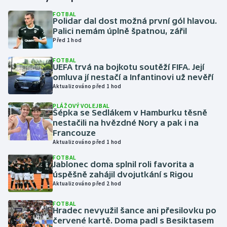
FOTBAL
Polidar dal dost možná první gól hlavou.
Gymnastika
Palici nemám úplně špatnou, zářil
Před 1 hod
Házená
FOTBAL
UEFA trvá na bojkotu soutěží FIFA. Její
Jezdectví
omluva jí nestačí a Infantinovi už nevěří
Aktualizováno před 1 hod
Judo
PLÁŽOVÝ VOLEJBAL
Šépka se Sedlákem v Hamburku těsně
Krasobruslení
nestačili na hvězdné Nory a pak i na
Francouze
Aktualizováno před 1 hod
Lezení
FOTBAL
Jablonec doma splnil roli favorita a
Lyže a snowboard
úspěšně zahájil dvojutkání s Rigou
Aktualizováno před 2 hod
Moderní pětiboj
FOTBAL
Hradec nevyužil šance ani přesilovku po
Motorsport
červené kartě. Doma padl s Besiktasem