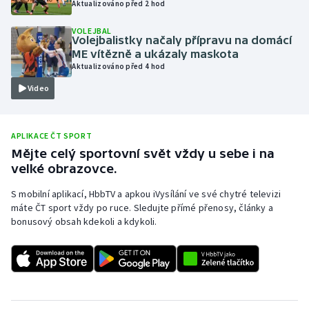
Aktualizováno před 2 hod
Olympijské hry
VOLEJBAL
Volejbalistky načaly přípravu na domácí
Parasport
ME vítězně a ukázaly maskota
Aktualizováno před 4 hod
Plavání
Video
Plážový volejbal
APLIKACE ČT SPORT
Ragby
Mějte celý sportovní svět vždy u sebe i na
velké obrazovce.
Rychlobruslení
S mobilní aplikací, HbbTV a apkou iVysílání ve své chytré televizi
máte ČT sport vždy po ruce. Sledujte přímé přenosy, články a
Rychlostní kanoistika
bonusový obsah kdekoli a kdykoli.
Short track
Sportovní střelba