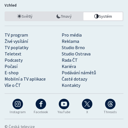
Vzhled
Světlý
Tmavý
Systém
TV program
Pro média
Živé vysílání
Reklama
TV poplatky
Studio Brno
Teletext
Studio Ostrava
Podcasty
Rada ČT
Počasí
Kariéra
E-shop
Podávání námětů
Mobilní a TV aplikace
Časté dotazy
Vše o ČT
Kontakty
Instagram
Facebook
YouTube
X
Threads
© Česká televize