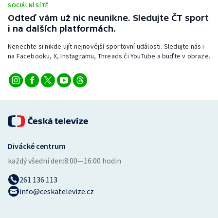
SOCIÁLNÍ SÍTĚ
Stolní tenis
Odteď vám už nic neunikne. Sledujte ČT sport
i na dalších platformách.
Triatlon
Nenechte si nikde ujít nejnovější sportovní události. Sledujte nás i
Veslování
na Facebooku, X, Instagramu, Threads či YouTube a buďte v obraze.
Vodní slalom
Volejbal
Ostatní
Divácké centrum
každý všední den:
8:00—16:00 hodin
261 136 113
info@ceskatelevize.cz