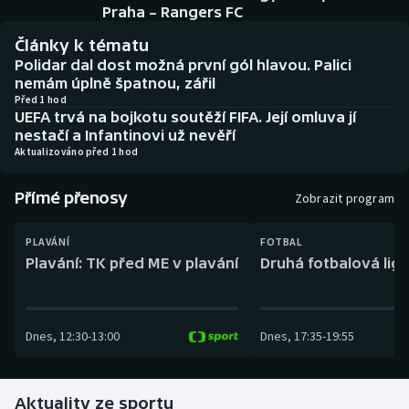
Baseball a softbal
Soutěže
Praha – Rangers FC
Články k tématu
Basketbal
Historické návraty
Polidar dal dost možná první gól hlavou. Palici
nemám úplně špatnou, zářil
Biatlon
Aplikace ČT sport
Před 1 hod
UEFA trvá na bojkotu soutěží FIFA. Její omluva jí
nestačí a Infantinovi už nevěří
Boby a skeleton
AZ kvíz
Aktualizováno před 1 hod
Box
Přímé přenosy
Zobrazit program
Curling
PLAVÁNÍ
FOTBAL
Plavání: TK před ME v plavání
Druhá fotbalová liga
Dostihy
Florbal
Dnes
,
12:30
-
13:00
Dnes
,
17:35
-
19:55
Futsal
Aktuality ze sportu
Golf