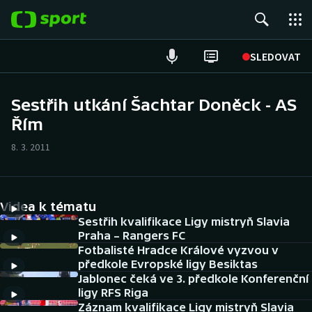
POPULÁRNÍ
SLEDOVAT
Fotbal
Sestřih utkání Šachtar Doněck - AS
Řím
Hokej
8. 3. 2011
Tenis
Atletika
Videa k tématu
Cyklistika
Sestřih kvalifikace Ligy mistryň Slavia
Praha – Rangers FC
Fotbalisté Hradce Králové vyzvou v
DALŠÍ SPORTY
předkole Evropské ligy Besiktas
Jablonec čeká ve 3. předkole Konferenční
Americký fotbal
NEPŘEHLÉDNĚTE
ligy RFS Riga
Záznam kvalifikace Ligy mistryň Slavia