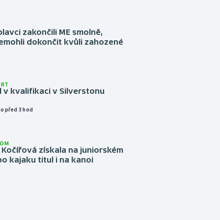
plavci zakončili ME smolně,
emohli dokončit kvůli zahozené
ORT
l v kvalifikaci v Silverstonu
o před 3 hod
LOM
Kočířová získala na juniorském
o kajaku titul i na kanoi