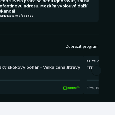
Jeho skvělá práce se nedá ignorovat, zní na
Infantinovu adresu. Mezitím vyplouvá další
skandál
Aktualizováno před 8 hod
Zobrazit program
TRIATLON
eský skokový pohár – Velká cena Jítravy
Triatlon: XTE
Zítra
,
15:00
-
16:10