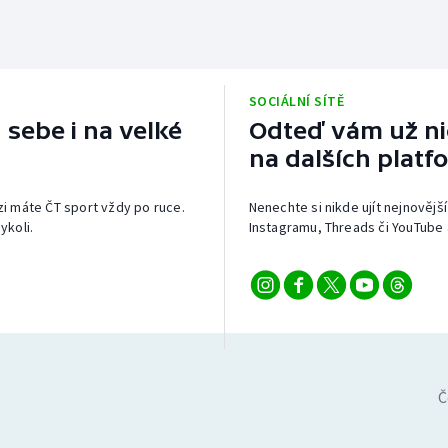
SOCIÁLNÍ SÍTĚ
 sebe i na velké
Odteď vám už nic
na dalších platf
izi máte ČT sport vždy po ruce.
Nenechte si nikde ujít nejnovější
ykoli.
Instagramu, Threads či YouTube 
Č