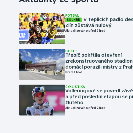
FOTBAL
V Teplicích padlo de
SOUHRN
Zlín zůstává nulový
Aktualizováno před 1 hod
HOKEJ
Třebíč pokřtila otevření
zrekonstruovaného stadionu
domácí porazili mistry z Pra
Před 1 hod
CYKLISTIKA
Volleringové se povedl záv
a před poslední etapou se p
žlutého
Aktualizováno před 2 hod