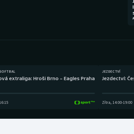
Moderní pětiboj
Triatlon
Motorsport
Veslování
Olympijské hry
Vodní slalom
Parasport
Volejbal
Plavání
Ostatní
 SOFTBAL
JEZDECTVÍ
Plážový volejbal
ová extraliga: Hroši Brno – Eagles Praha
Jezdectví: Č
16:15
Zítra
,
14:00
-
19:00