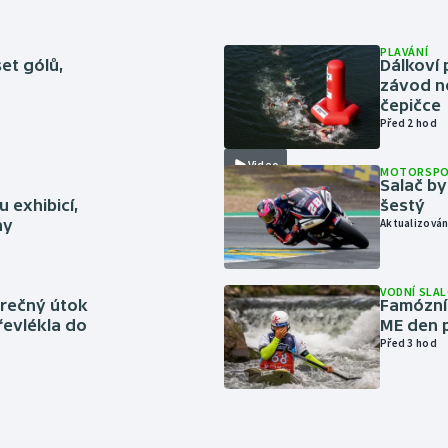
PLAVÁNÍ
set gólů,
Dálkoví 
závod n
čepičce
Před 2 hod
Video
MOTORSP
Salač by
 exhibicí,
šestý
hy
Aktualizován
VODNÍ SLA
ěrečný útok
Famózní 
řevlékla do
ME den p
Před 3 hod