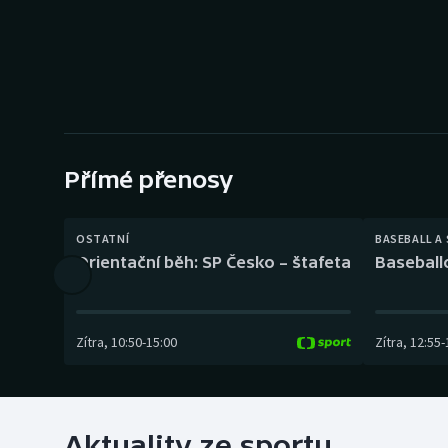
Curling
Dostihy
Florbal
Futsal
Přímé přenosy
Golf
OSTATNÍ
BASEBALL A
Gymnastika
Orientační běh: SP Česko – štafeta
Baseball
Zítra
,
10:50
-
15:00
Zítra
,
12:55
-
Aktuality ze sportu