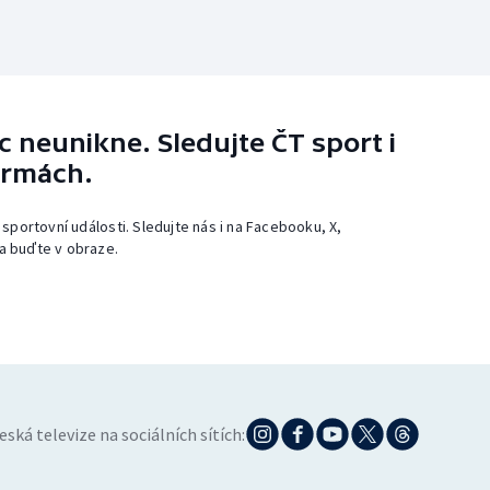
 neunikne. Sledujte ČT sport i
ormách.
 sportovní události. Sledujte nás i na Facebooku, X,
a buďte v obraze.
eská televize na sociálních sítích: