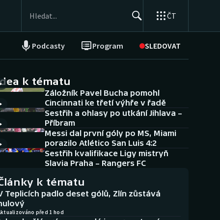
ČT
Podcasty
Program
SLEDOVAT
NEPŘEHLÉDNĚTE
Soutěže
idea k tématu
Záložník Pavel Bucha pomohl
Historické návraty
Cincinnati ke třetí výhře v řadě
Sestřih a ohlasy po utkání Jihlava –
Aplikace ČT sport
Příbram
Messi dal první góly po MS, Miami
AZ kvíz
porazilo Atlético San Luis 4:2
Sestřih kvalifikace Ligy mistryň
Slavia Praha – Rangers FC
Články k tématu
V Teplicích padlo deset gólů, Zlín zůstává
nulový
Aktualizováno před 1 hod