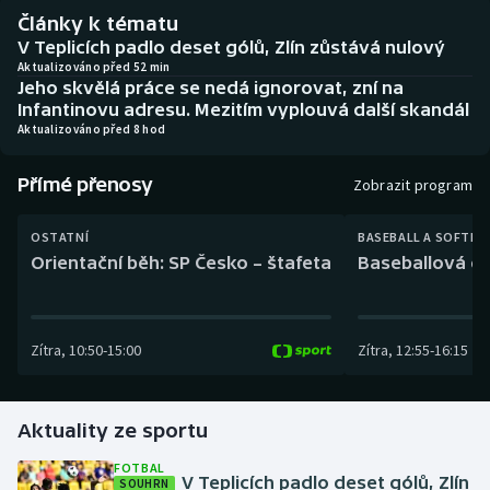
Baseball a softbal
Soutěže
Články k tématu
V Teplicích padlo deset gólů, Zlín zůstává nulový
Basketbal
Historické návraty
Aktualizováno před 52 min
Jeho skvělá práce se nedá ignorovat, zní na
Infantinovu adresu. Mezitím vyplouvá další skandál
Biatlon
Aplikace ČT sport
Aktualizováno před 8 hod
Boby a skeleton
AZ kvíz
Přímé přenosy
Zobrazit program
Box
OSTATNÍ
BASEBALL A SOFTBA
Orientační běh: SP Česko – štafeta
Baseballová ex
Curling
Dostihy
Zítra
,
10:50
-
15:00
Zítra
,
12:55
-
16:15
Florbal
Aktuality ze sportu
Futsal
FOTBAL
V Teplicích padlo deset gólů, Zlín
SOUHRN
Golf