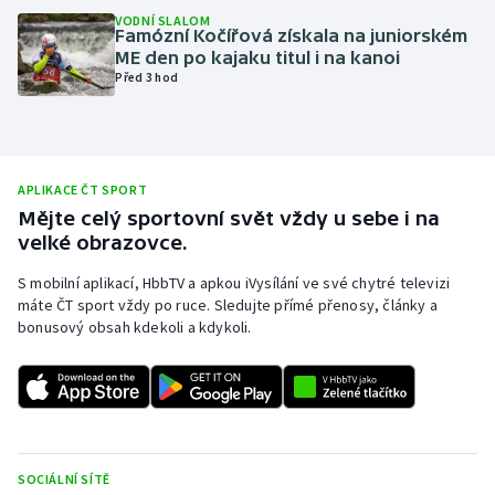
VODNÍ SLALOM
Olympijské hry
Famózní Kočířová získala na juniorském
ME den po kajaku titul i na kanoi
Před 3 hod
Parasport
Plavání
Plážový volejbal
APLIKACE ČT SPORT
Mějte celý sportovní svět vždy u sebe i na
velké obrazovce.
Ragby
S mobilní aplikací, HbbTV a apkou iVysílání ve své chytré televizi
Rychlobruslení
máte ČT sport vždy po ruce. Sledujte přímé přenosy, články a
bonusový obsah kdekoli a kdykoli.
Rychlostní kanoistika
Short track
Sportovní střelba
SOCIÁLNÍ SÍTĚ