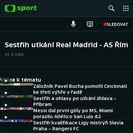
POPULÁRNÍ
SLEDOVAT
Fotbal
Sestřih utkání Real Madrid - AS Řím
Hokej
19. 9. 2018
Tenis
Videa k tématu
Atletika
Záložník Pavel Bucha pomohl Cincinnati
ke třetí výhře v řadě
Cyklistika
Sestřih a ohlasy po utkání Jihlava –
Příbram
DALŠÍ SPORTY
Messi dal první góly po MS, Miami
porazilo Atlético San Luis 4:2
Americký fotbal
Sestřih kvalifikace Ligy mistryň Slavia
NEPŘEHLÉDNĚTE
Praha – Rangers FC