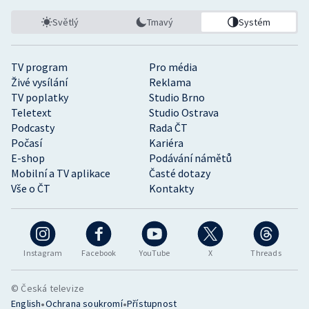
Světlý
Tmavý
Systém
TV program
Pro média
Živé vysílání
Reklama
TV poplatky
Studio Brno
Teletext
Studio Ostrava
Podcasty
Rada ČT
Počasí
Kariéra
E-shop
Podávání námětů
Mobilní a TV aplikace
Časté dotazy
Vše o ČT
Kontakty
Instagram
Facebook
YouTube
X
Threads
© Česká televize
•
•
English
Ochrana soukromí
Přístupnost