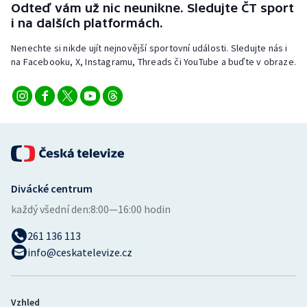
Odteď vám už nic neunikne. Sledujte ČT sport
Stolní tenis
i na dalších platformách.
Triatlon
Nenechte si nikde ujít nejnovější sportovní události. Sledujte nás i
na Facebooku, X, Instagramu, Threads či YouTube a buďte v obraze.
Veslování
Vodní slalom
Volejbal
Ostatní
Divácké centrum
každý všední den:
8:00—16:00 hodin
261 136 113
info@ceskatelevize.cz
Vzhled