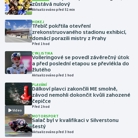
zůstává nulový
Aktualizováno před 52 min
Gymnastika
HOKEJ
Třebíč pokřtila otevření
Házená
zrekonstruovaného stadionu exhibicí,
domácí porazili mistry z Prahy
Jezdectví
Před 1 hod
CYKLISTIKA
Volleringové se povedl závěrečný útok
Judo
a před poslední etapou se převlékla do
žlutého
Krasobruslení
Aktualizováno před 1 hod
PLAVÁNÍ
Lezení
Dálkoví plavci zakončili ME smolně,
závod nemohli dokončit kvůli zahozené
čepičce
Lyže a snowboard
Před 2 hod
Video
MOTORSPORT
Moderní pětiboj
Salač byl v kvalifikaci v Silverstonu
šestý
Motorsport
Aktualizováno před 3 hod