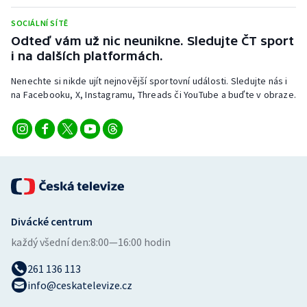
Stolní tenis
SOCIÁLNÍ SÍTĚ
Odteď vám už nic neunikne. Sledujte ČT sport
Triatlon
i na dalších platformách.
Veslování
Nenechte si nikde ujít nejnovější sportovní události. Sledujte nás i
na Facebooku, X, Instagramu, Threads či YouTube a buďte v obraze.
Vodní slalom
Volejbal
Ostatní
Divácké centrum
každý všední den:
8:00—16:00 hodin
261 136 113
info@ceskatelevize.cz