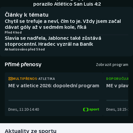
Baseball a softbal
Soutěže
porazilo Atlético San Luis 4:2
Články k tématu
Basketbal
Historické návraty
Chytil se trefuje a neví, čím to je. Vždy jsem začal
dávat góly až v sedmém kole, říká
Biatlon
Aplikace ČT sport
Před 4 hod
Slavia se nadřela, Jablonec také zůstává
stoprocentní. Hradec vyzrál na Baník
Boby a skeleton
AZ kvíz
Aktualizováno před 5 hod
Box
Přímé přenosy
Zobrazit program
Curling
MULTIPŘENOS
ATLETIKA
DOPORUČUJEM
ME v atletice 2026: dopolední program
ME v plaván
Dostihy
Florbal
Dnes
,
11:20
-
14:40
Dnes
,
18:25
-
21
Futsal
Aktuality ze sportu
Golf