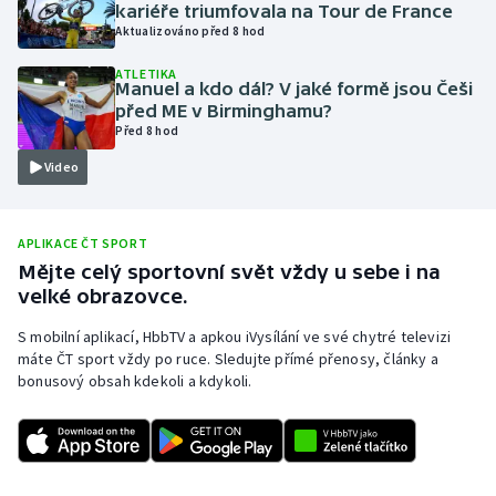
kariéře triumfovala na Tour de France
Olympijské hry
Aktualizováno před 8 hod
ATLETIKA
Parasport
Manuel a kdo dál? V jaké formě jsou Češi
před ME v Birminghamu?
Před 8 hod
Plavání
Video
Plážový volejbal
Ragby
APLIKACE ČT SPORT
Mějte celý sportovní svět vždy u sebe i na
velké obrazovce.
Rychlobruslení
S mobilní aplikací, HbbTV a apkou iVysílání ve své chytré televizi
Rychlostní kanoistika
máte ČT sport vždy po ruce. Sledujte přímé přenosy, články a
bonusový obsah kdekoli a kdykoli.
Short track
Sportovní střelba