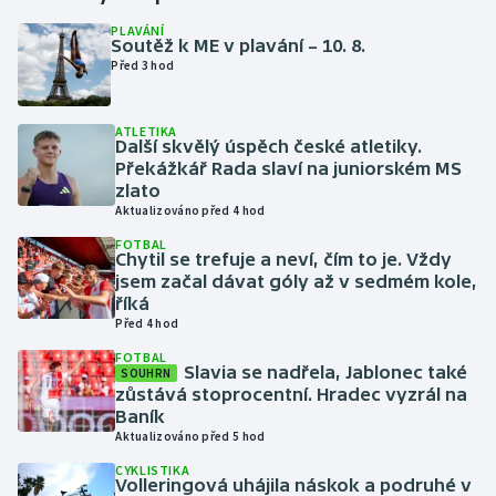
PLAVÁNÍ
Soutěž k ME v plavání – 10. 8.
Gymnastika
Před 3 hod
Házená
ATLETIKA
Další skvělý úspěch české atletiky.
Jezdectví
Překážkář Rada slaví na juniorském MS
zlato
Judo
Aktualizováno před 4 hod
FOTBAL
Chytil se trefuje a neví, čím to je. Vždy
Krasobruslení
jsem začal dávat góly až v sedmém kole,
říká
Lezení
Před 4 hod
FOTBAL
Lyže a snowboard
Slavia se nadřela, Jablonec také
SOUHRN
zůstává stoprocentní. Hradec vyzrál na
Baník
Moderní pětiboj
Aktualizováno před 5 hod
CYKLISTIKA
Motorsport
Volleringová uhájila náskok a podruhé v