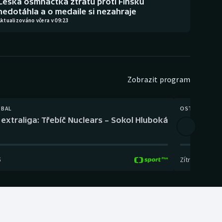
Česká osmnáctka ztrátu proti Finsku
nedotáhla a o medaile si nezahraje
ktualizováno včera v 09:23
Zobrazit program
TBAL
OSTATNÍ
extraliga: Třebíč Nuclears – Sokol Hluboká
Orientační
5
Zítra
,
14:00
-
17