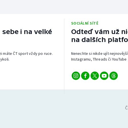
SOCIÁLNÍ SÍTĚ
 sebe i na velké
Odteď vám už nic
na dalších platf
izi máte ČT sport vždy po ruce.
Nenechte si nikde ujít nejnovější
ykoli.
Instagramu, Threads či YouTube 
Č