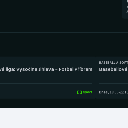
Moderní pětiboj
Triatlon
A
Motorsport
Veslování
Olympijské hry
Vodní slalom
Parasport
Volejbal
Plavání
Ostatní
BASEBALL A SOF
á liga: Vysočina Jihlava – Fotbal Příbram
Baseballová 
Plážový volejbal
Dnes
,
18:55
-
22:1