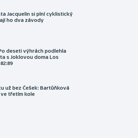
ta Jacquelin si plní cyklistický
ají ho dva závody
Po deseti výhrách podlehla
ta s Joklovou doma Los
82:89
tu už bez Češek: Bartůňková
 ve třetím kole