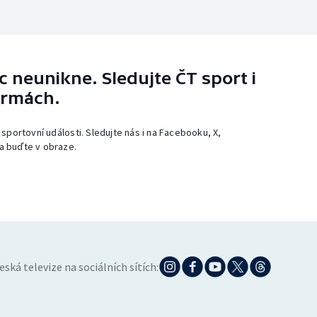
 neunikne. Sledujte ČT sport i
ormách.
 sportovní události. Sledujte nás i na Facebooku, X,
a buďte v obraze.
eská televize na sociálních sítích: