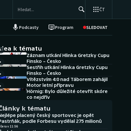
ČT
Podcasty
Program
SLEDOVAT
NEPŘEHLÉDNĚTE
Soutěže
idea k tématu
Záznam utkání Hlinka Gretzky Cupu
Historické návraty
Finsko – Česko
Sestřih utkání Hlinka Gretzky Cupu
Aplikace ČT sport
Finsko – Česko
Vítězstvím 4:0 nad Táborem zahájil
AZ kvíz
Motor letní přípravu
Hörnig: Bylo důležité otevřít skóre
co nejdřív
Články k tématu
Nejlépe placený český sportovec je opět
Pastrňák, podle Forbesu vydělal 275 milionů
čera v 11:56