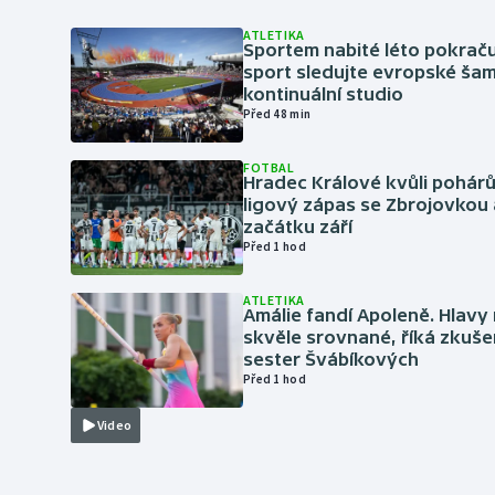
ATLETIKA
Sportem nabité léto pokraču
sport sledujte evropské šam
kontinuální studio
Před 48 min
FOTBAL
Hradec Králové kvůli pohár
ligový zápas se Zbrojovkou 
začátku září
Před 1 hod
ATLETIKA
Amálie fandí Apoleně. Hlav
skvěle srovnané, říká zkuše
sester Švábíkových
Před 1 hod
Video