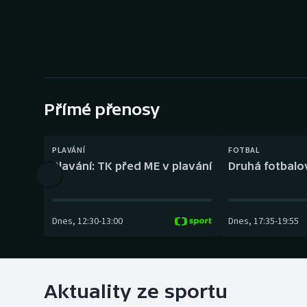
Curling
Dostihy
Florbal
Futsal
Přímé přenosy
Golf
PLAVÁNÍ
FOTBAL
Plavání: TK před ME v plavání
Druhá fotbalov
Gymnastika
Dnes
,
12:30
-
13:00
Dnes
,
17:35
-
19:55
Aktuality ze sportu