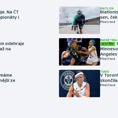
BIATLON
je. Na ČT
Biatlonis
pionáty i
sen, ček
Před 1 hod
BASKETBAL
ům odehraje
SESTŘIH
až na
Minneso
Angeles 
Před 3 hod
TENIS
y máme
V Toron
nější ze
skončila
Před 3 hod