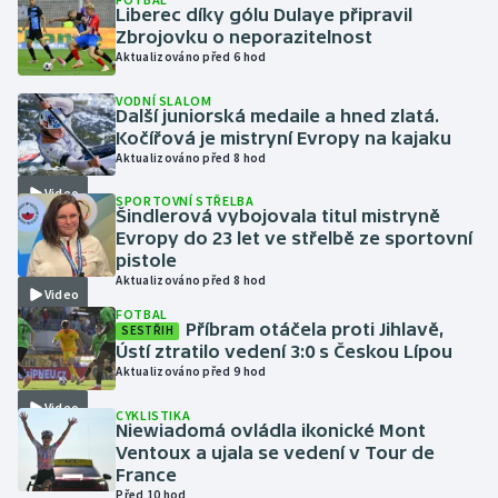
Liberec díky gólu Dulaye připravil
Zbrojovku o neporazitelnost
Gymnastika
Aktualizováno před 6 hod
VODNÍ SLALOM
Házená
Další juniorská medaile a hned zlatá.
Kočířová je mistryní Evropy na kajaku
Jezdectví
Aktualizováno před 8 hod
Video
SPORTOVNÍ STŘELBA
Judo
Šindlerová vybojovala titul mistryně
Evropy do 23 let ve střelbě ze sportovní
pistole
Krasobruslení
Aktualizováno před 8 hod
Video
FOTBAL
Lezení
Příbram otáčela proti Jihlavě,
SESTŘIH
Ústí ztratilo vedení 3:0 s Českou Lípou
Lyže a snowboard
Aktualizováno před 9 hod
Video
CYKLISTIKA
Moderní pětiboj
Niewiadomá ovládla ikonické Mont
Ventoux a ujala se vedení v Tour de
France
Motorsport
Před 10 hod