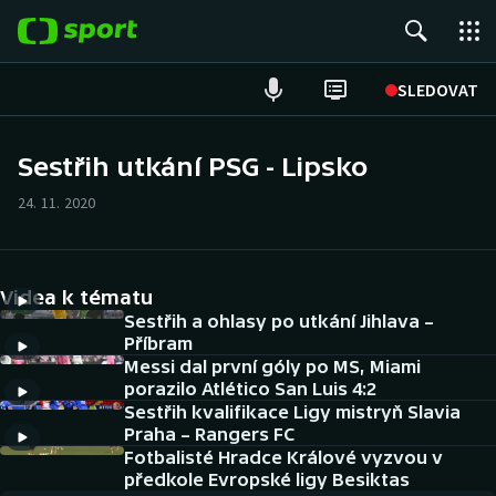
POPULÁRNÍ
SLEDOVAT
Fotbal
Sestřih utkání PSG - Lipsko
Hokej
24. 11. 2020
Tenis
Videa k tématu
Atletika
Sestřih a ohlasy po utkání Jihlava –
Příbram
Cyklistika
Messi dal první góly po MS, Miami
porazilo Atlético San Luis 4:2
DALŠÍ SPORTY
Sestřih kvalifikace Ligy mistryň Slavia
Praha – Rangers FC
Americký fotbal
Fotbalisté Hradce Králové vyzvou v
NEPŘEHLÉDNĚTE
předkole Evropské ligy Besiktas