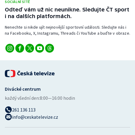
SOCIÁLNÍ SÍTĚ
Stolní tenis
Odteď vám už nic neunikne. Sledujte ČT sport
i na dalších platformách.
Triatlon
Nenechte si nikde ujít nejnovější sportovní události. Sledujte nás i
Veslování
na Facebooku, X, Instagramu, Threads či YouTube a buďte v obraze.
Vodní slalom
Volejbal
Ostatní
Divácké centrum
každý všední den:
8:00—16:00 hodin
261 136 113
info@ceskatelevize.cz