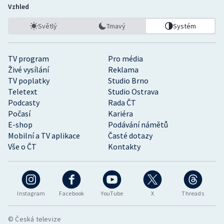
Vzhled
Světlý
Tmavý
Systém
TV program
Pro média
Živé vysílání
Reklama
TV poplatky
Studio Brno
Teletext
Studio Ostrava
Podcasty
Rada ČT
Počasí
Kariéra
E-shop
Podávání námětů
Mobilní a TV aplikace
Časté dotazy
Vše o ČT
Kontakty
Instagram
Facebook
YouTube
X
Threads
© Česká televize