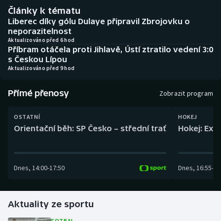
Baseball a softbal
Soutěže
Články k tématu
Liberec díky gólu Dulaye připravil Zbrojovku o
Basketbal
Historické návraty
neporazitelnost
Aktualizováno před 6 hod
Příbram otáčela proti Jihlavě, Ústí ztratilo vedení 3:0
Biatlon
Aplikace ČT sport
s Českou Lípou
Aktualizováno před 9 hod
Boby a skeleton
AZ kvíz
Přímé přenosy
Zobrazit program
Box
OSTATNÍ
HOKEJ
Curling
Orientační běh: SP Česko – střední trať
Hokej: Exh
Dostihy
Dnes
,
14:00
-
17:50
Dnes
,
16:55
-
19
Florbal
Futsal
Aktuality ze sportu
Golf
FOTBAL