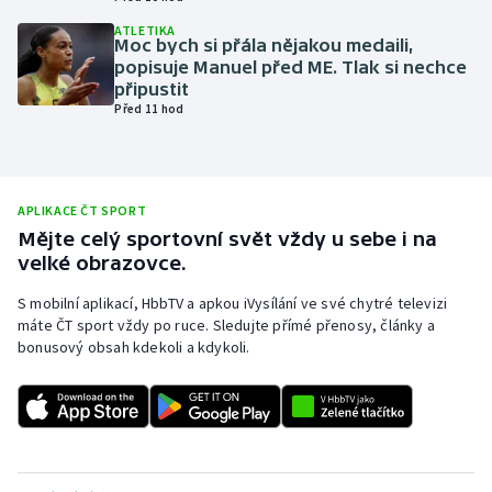
Olympijské hry
ATLETIKA
Moc bych si přála nějakou medaili,
popisuje Manuel před ME. Tlak si nechce
Parasport
připustit
Před 11 hod
Plavání
Plážový volejbal
APLIKACE ČT SPORT
Mějte celý sportovní svět vždy u sebe i na
Ragby
velké obrazovce.
Rychlobruslení
S mobilní aplikací, HbbTV a apkou iVysílání ve své chytré televizi
máte ČT sport vždy po ruce. Sledujte přímé přenosy, články a
bonusový obsah kdekoli a kdykoli.
Rychlostní kanoistika
Short track
Sportovní střelba