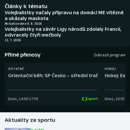
Baseball a softbal
Soutěže
Články k tématu
Volejbalistky načaly přípravu na domácí ME vítězně
Basketbal
Historické návraty
a ukázaly maskota
Aktualizováno 6. 8. 2026
Volejbalistky na závěr Ligy národů zdolaly Francii,
Biatlon
Aplikace ČT sport
odvracely čtyři mečboly
12. 7. 2026
Boby a skeleton
AZ kvíz
Přímé přenosy
Zobrazit program
Box
OSTATNÍ
HOKEJ
Curling
Orientační běh: SP Česko – střední trať
Hokej: Exh
Dostihy
Dnes
,
14:00
-
17:50
Dnes
,
16:55
-
19
Florbal
Futsal
Aktuality ze sportu
Golf
PLAVÁNÍ