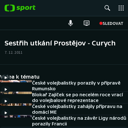
POPULÁRNÍ
SLEDOVAT
Fotbal
Sestřih utkání Prostějov - Curych
Hokej
7. 12. 2011
Tenis
Videa k tématu
Atletika
České volejbalistky porazily v přípravě
Rumunsko
Cyklistika
Blokař Zajíček se po necelém roce vrací
do volejbalové reprezentace
DALŠÍ SPORTY
České volejbalistky zahájily přípravu na
domácí ME
Americký fotbal
České volejbalistky na závěr Ligy národů
NEPŘEHLÉDNĚTE
porazily Francii