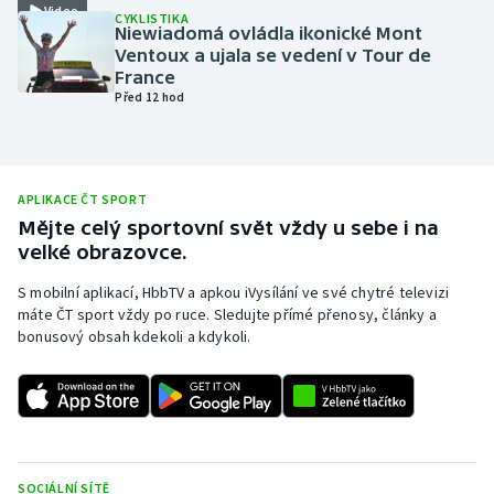
Video
CYKLISTIKA
Olympijské hry
Niewiadomá ovládla ikonické Mont
Ventoux a ujala se vedení v Tour de
France
Parasport
Před 12 hod
Plavání
Plážový volejbal
APLIKACE ČT SPORT
Mějte celý sportovní svět vždy u sebe i na
Ragby
velké obrazovce.
S mobilní aplikací, HbbTV a apkou iVysílání ve své chytré televizi
Rychlobruslení
máte ČT sport vždy po ruce. Sledujte přímé přenosy, články a
bonusový obsah kdekoli a kdykoli.
Rychlostní kanoistika
Short track
Sportovní střelba
SOCIÁLNÍ SÍTĚ