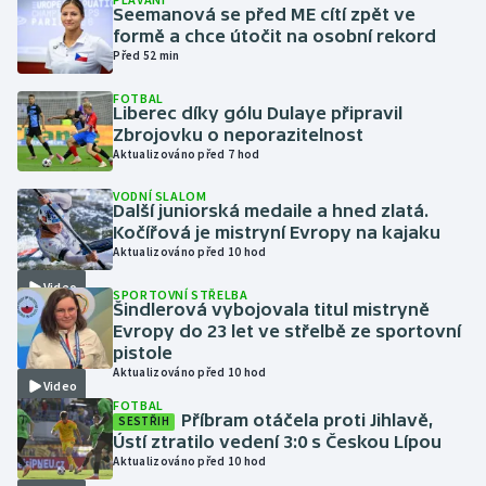
Seemanová se před ME cítí zpět ve
formě a chce útočit na osobní rekord
Gymnastika
Před 52 min
FOTBAL
Házená
Liberec díky gólu Dulaye připravil
Zbrojovku o neporazitelnost
Jezdectví
Aktualizováno před 7 hod
VODNÍ SLALOM
Judo
Další juniorská medaile a hned zlatá.
Kočířová je mistryní Evropy na kajaku
Aktualizováno před 10 hod
Krasobruslení
Video
SPORTOVNÍ STŘELBA
Lezení
Šindlerová vybojovala titul mistryně
Evropy do 23 let ve střelbě ze sportovní
pistole
Lyže a snowboard
Aktualizováno před 10 hod
Video
FOTBAL
Moderní pětiboj
Příbram otáčela proti Jihlavě,
SESTŘIH
Ústí ztratilo vedení 3:0 s Českou Lípou
Aktualizováno před 10 hod
Motorsport