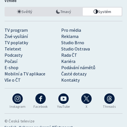
Vzhled
Světlý
Tmavý
Systém
TV program
Pro média
Živé vysílání
Reklama
TV poplatky
Studio Brno
Teletext
Studio Ostrava
Podcasty
Rada ČT
Počasí
Kariéra
E-shop
Podávání námětů
Mobilní a TV aplikace
Časté dotazy
Vše o ČT
Kontakty
Instagram
Facebook
YouTube
X
Threads
© Česká televize