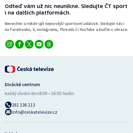
Stolní tenis
Odteď vám už nic neunikne. Sledujte ČT sport
i na dalších platformách.
Triatlon
Nenechte si nikde ujít nejnovější sportovní události. Sledujte nás i
na Facebooku, X, Instagramu, Threads či YouTube a buďte v obraze.
Veslování
Vodní slalom
Volejbal
Ostatní
Divácké centrum
každý všední den:
8:00—16:00 hodin
261 136 113
info@ceskatelevize.cz