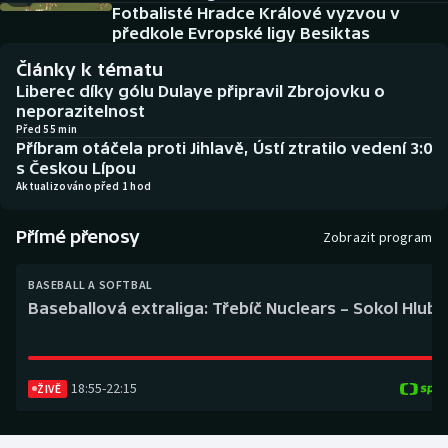
Baseball a softbal
Soutěže
Fotbalisté Hradce Králové vyzvou v
předkole Evropské ligy Besiktas
Basketbal
Historické návraty
Články k tématu
Liberec díky gólu Dulaye připravil Zbrojovku o
Biatlon
Aplikace ČT sport
neporazitelnost
Před 55 min
Příbram otáčela proti Jihlavě, Ústí ztratilo vedení 3:0
Boby a skeleton
AZ kvíz
s Českou Lípou
Aktualizováno před 1 hod
Box
Přímé přenosy
Zobrazit program
Curling
BASEBALL A SOFTBAL
Dostihy
Baseballová extraliga: Třebíč Nuclears – Sokol Hlub
Florbal
18:55
-
22:15
ŽIVĚ
Futsal
Golf