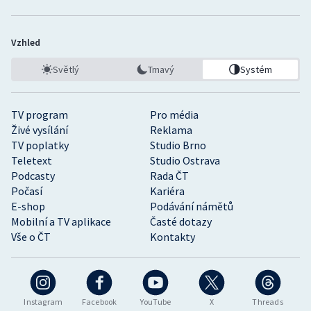
Vzhled
Světlý
Tmavý
Systém
TV program
Pro média
Živé vysílání
Reklama
TV poplatky
Studio Brno
Teletext
Studio Ostrava
Podcasty
Rada ČT
Počasí
Kariéra
E-shop
Podávání námětů
Mobilní a TV aplikace
Časté dotazy
Vše o ČT
Kontakty
Instagram
Facebook
YouTube
X
Threads