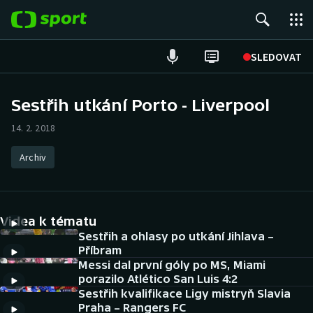
POPULÁRNÍ
SLEDOVAT
Fotbal
Sestřih utkání Porto - Liverpool
Hokej
14. 2. 2018
Tenis
Archiv
Atletika
Videa k tématu
Cyklistika
Sestřih a ohlasy po utkání Jihlava –
Příbram
DALŠÍ SPORTY
Messi dal první góly po MS, Miami
porazilo Atlético San Luis 4:2
Americký fotbal
NEPŘEHLÉDNĚTE
Sestřih kvalifikace Ligy mistryň Slavia
Praha – Rangers FC