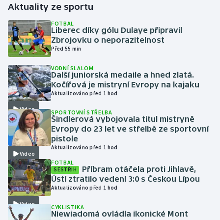
Aktuality ze sportu
Gymnastika
FOTBAL
Liberec díky gólu Dulaye připravil
Zbrojovku o neporazitelnost
Házená
Před 55 min
VODNÍ SLALOM
Jezdectví
Další juniorská medaile a hned zlatá.
Kočířová je mistryní Evropy na kajaku
Judo
Aktualizováno před 1 hod
Video
SPORTOVNÍ STŘELBA
Krasobruslení
Šindlerová vybojovala titul mistryně
Evropy do 23 let ve střelbě ze sportovní
pistole
Lezení
Aktualizováno před 1 hod
Video
FOTBAL
Lyže a snowboard
Příbram otáčela proti Jihlavě,
SESTŘIH
Ústí ztratilo vedení 3:0 s Českou Lípou
Moderní pětiboj
Aktualizováno před 1 hod
Video
CYKLISTIKA
Motorsport
Niewiadomá ovládla ikonické Mont