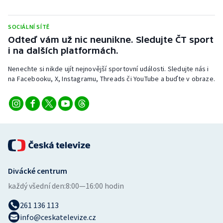
Stolní tenis
SOCIÁLNÍ SÍTĚ
Triatlon
Odteď vám už nic neunikne. Sledujte ČT sport
i na dalších platformách.
Veslování
Nenechte si nikde ujít nejnovější sportovní události. Sledujte nás i
Vodní slalom
na Facebooku, X, Instagramu, Threads či YouTube a buďte v obraze.
Volejbal
Ostatní
Divácké centrum
každý všední den:
8:00—16:00 hodin
261 136 113
info@ceskatelevize.cz