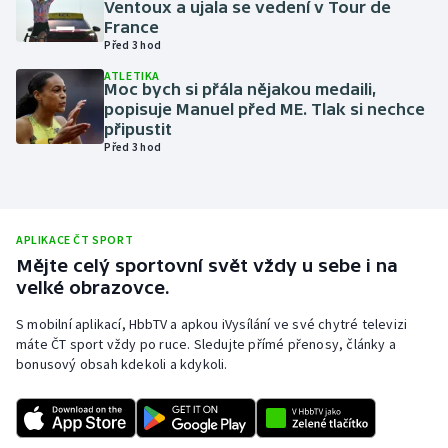
Ventoux a ujala se vedení v Tour de
France
Olympijské hry
Před 3 hod
Parasport
ATLETIKA
Moc bych si přála nějakou medaili,
popisuje Manuel před ME. Tlak si nechce
Plavání
připustit
Před 3 hod
Plážový volejbal
Ragby
APLIKACE ČT SPORT
Mějte celý sportovní svět vždy u sebe i na
Rychlobruslení
velké obrazovce.
Rychlostní kanoistika
S mobilní aplikací, HbbTV a apkou iVysílání ve své chytré televizi
máte ČT sport vždy po ruce. Sledujte přímé přenosy, články a
bonusový obsah kdekoli a kdykoli.
Short track
Sportovní střelba