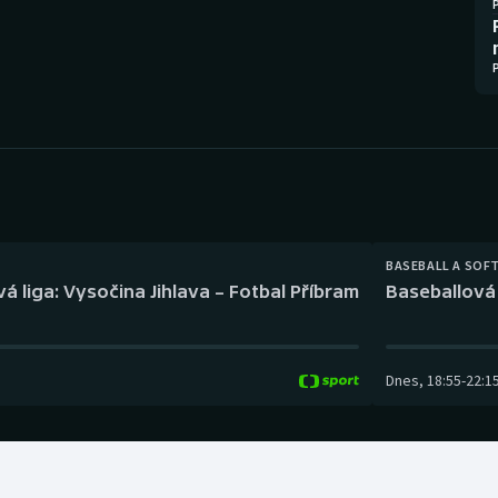
Moderní pětiboj
Triatlon
Motorsport
Veslování
Olympijské hry
Vodní slalom
Parasport
Volejbal
Plavání
Ostatní
BASEBALL A SOF
Plážový volejbal
á liga: Vysočina Jihlava – Fotbal Příbram
Baseballová 
Dnes
,
18:55
-
22:1