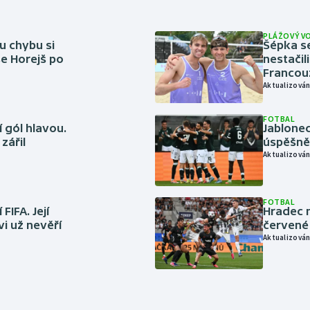
PLÁŽOVÝ V
u chybu si
Šépka s
se Horejš po
nestačil
Francou
Aktualizován
FOTBAL
 gól hlavou.
Jablonec
zářil
úspěšně 
Aktualizován
FOTBAL
FIFA. Její
Hradec n
vi už nevěří
červené
Aktualizován