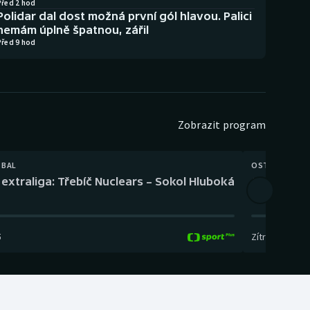
Před 2 hod
Polidar dal dost možná první gól hlavou. Palici
nemám úplně špatnou, zářil
Před 9 hod
Zobrazit program
TBAL
OSTATNÍ
extraliga: Třebíč Nuclears – Sokol Hluboká
Orientační
5
Zítra
,
14:00
-
17