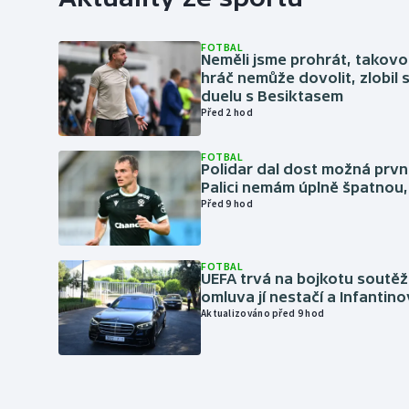
FOTBAL
Neměli jsme prohrát, takovo
hráč nemůže dovolit, zlobil 
duelu s Besiktasem
Před 2 hod
FOTBAL
Polidar dal dost možná první
Palici nemám úplně špatnou, 
Před 9 hod
FOTBAL
UEFA trvá na bojkotu soutěží 
omluva jí nestačí a Infantino
Aktualizováno před 9 hod