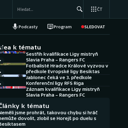
ČT
Podcasty
Program
SLEDOVAT
NEPŘEHLÉDNĚTE
Soutěže
idea k tématu
Sestřih kvalifikace Ligy mistryň
Historické návraty
Slavia Praha – Rangers FC
Fotbalisté Hradce Králové vyzvou v
Aplikace ČT sport
předkole Evropské ligy Besiktas
Jablonec čeká ve 3. předkole
AZ kvíz
Konferenční ligy RFS Riga
Záznam kvalifikace Ligy mistryň
Slavia Praha – Rangers FC
Články k tématu
Neměli jsme prohrát, takovou chybu si hráč
nemůže dovolit, zlobil se Horejš po duelu s
Besiktasem