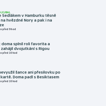
OLEJBAL
e Sedlákem v Hamburku těsně
i na hvězdné Nory a pak i na
ze
o před 9 hod
 doma splnil roli favorita a
zahájil dvojutkání s Rigou
o před 10 hod
evyužil šance ani přesilovku po
 kartě. Doma padl s Besiktasem
o před 10 hod