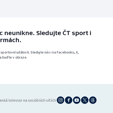
 neunikne. Sledujte ČT sport i
ormách.
 sportovní události. Sledujte nás i na Facebooku, X,
a buďte v obraze.
eská televize na sociálních sítích: