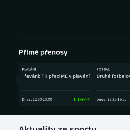
Curling
Dostihy
Florbal
Futsal
Přímé přenosy
Golf
PLAVÁNÍ
FOTBAL
Gymnastika
Plavání: TK před ME v plavání
Druhá fotbalov
Dnes
,
12:30
-
13:00
Dnes
,
17:35
-
19:55
Aktuality ze sportu