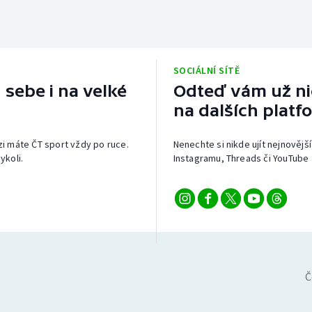
SOCIÁLNÍ SÍTĚ
 sebe i na velké
Odteď vám už nic
na dalších platf
izi máte ČT sport vždy po ruce.
Nenechte si nikde ujít nejnovější
ykoli.
Instagramu, Threads či YouTube 
Č