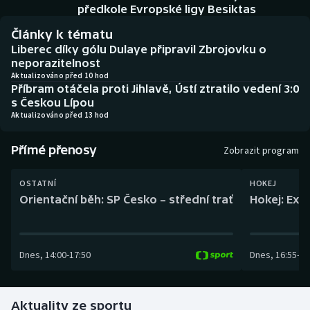
Baseball a softbal
Soutěže
předkole Evropské ligy Besiktas
Články k tématu
Basketbal
Historické návraty
Liberec díky gólu Dulaye připravil Zbrojovku o
neporazitelnost
Biatlon
Aplikace ČT sport
Aktualizováno před 10 hod
Příbram otáčela proti Jihlavě, Ústí ztratilo vedení 3:0
s Českou Lípou
Boby a skeleton
AZ kvíz
Aktualizováno před 13 hod
Box
Přímé přenosy
Zobrazit program
Curling
OSTATNÍ
HOKEJ
Orientační běh: SP Česko – střední trať
Hokej: Exh
Dostihy
Florbal
Dnes
,
14:00
-
17:50
Dnes
,
16:55
-
19
Futsal
Aktuality ze sportu
Golf