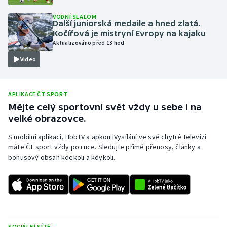
Olympijské hry
VODNÍ SLALOM
Další juniorská medaile a hned zlatá.
Kočířová je mistryní Evropy na kajaku
Parasport
Aktualizováno před 13 hod
Video
Plavání
Plážový volejbal
APLIKACE ČT SPORT
Mějte celý sportovní svět vždy u sebe i na
Ragby
velké obrazovce.
Rychlobruslení
S mobilní aplikací, HbbTV a apkou iVysílání ve své chytré televizi
máte ČT sport vždy po ruce. Sledujte přímé přenosy, články a
bonusový obsah kdekoli a kdykoli.
Rychlostní kanoistika
Short track
Sportovní střelba
SOCIÁLNÍ SÍTĚ