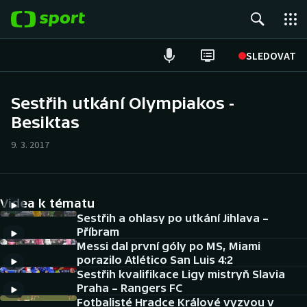
POPULÁRNÍ
SLEDOVAT
Fotbal
Sestřih utkání Olympiakos -
Besiktas
Hokej
9. 3. 2017
Tenis
Atletika
Videa k tématu
Cyklistika
Sestřih a ohlasy po utkání Jihlava –
Příbram
Messi dal první góly po MS, Miami
DALŠÍ SPORTY
porazilo Atlético San Luis 4:2
Sestřih kvalifikace Ligy mistryň Slavia
Americký fotbal
NEPŘEHLÉDNĚTE
Praha – Rangers FC
Fotbalisté Hradce Králové vyzvou v