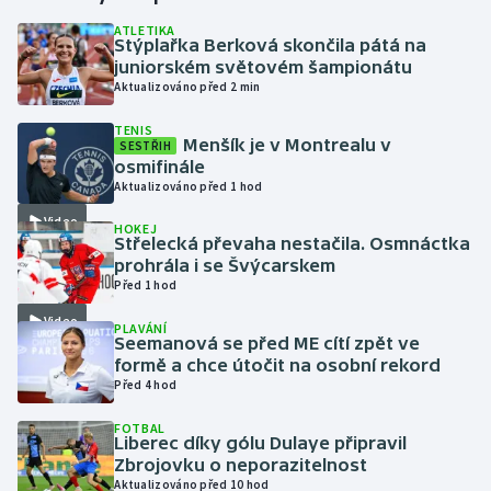
ATLETIKA
Stýplařka Berková skončila pátá na
Gymnastika
juniorském světovém šampionátu
Aktualizováno před 2 min
Házená
TENIS
Menšík je v Montrealu v
SESTŘIH
Jezdectví
osmifinále
Aktualizováno před 1 hod
Judo
Video
HOKEJ
Střelecká převaha nestačila. Osmnáctka
Krasobruslení
prohrála i se Švýcarskem
Před 1 hod
Lezení
Video
PLAVÁNÍ
Seemanová se před ME cítí zpět ve
Lyže a snowboard
formě a chce útočit na osobní rekord
Před 4 hod
Moderní pětiboj
FOTBAL
Liberec díky gólu Dulaye připravil
Zbrojovku o neporazitelnost
Motorsport
Aktualizováno před 10 hod