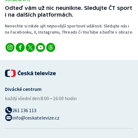
Stolní tenis
Odteď vám už nic neunikne. Sledujte ČT sport
i na dalších platformách.
Triatlon
Nenechte si nikde ujít nejnovější sportovní události. Sledujte nás i
na Facebooku, X, Instagramu, Threads či YouTube a buďte v obraze.
Veslování
Vodní slalom
Volejbal
Ostatní
Divácké centrum
každý všední den:
8:00—16:00 hodin
261 136 113
info@ceskatelevize.cz