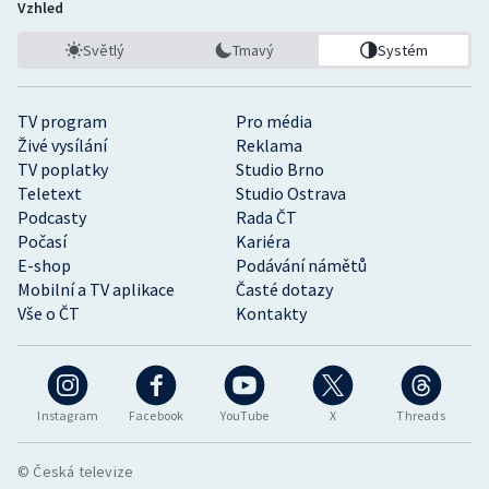
Vzhled
Světlý
Tmavý
Systém
TV program
Pro média
Živé vysílání
Reklama
TV poplatky
Studio Brno
Teletext
Studio Ostrava
Podcasty
Rada ČT
Počasí
Kariéra
E-shop
Podávání námětů
Mobilní a TV aplikace
Časté dotazy
Vše o ČT
Kontakty
Instagram
Facebook
YouTube
X
Threads
© Česká televize