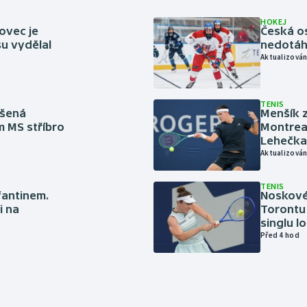
HOKEJ
ovec je
Česká os
u vydělal
nedotáhl
Aktualizován
TENIS
íšená
Menšík z
m MS stříbro
Montreal
Lehečka
Aktualizován
TENIS
nfantinem.
Noskové 
i na
Torontu 
singlu lo
Před 4 hod