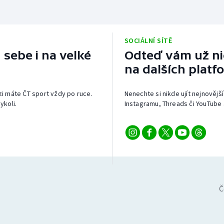
SOCIÁLNÍ SÍTĚ
 sebe i na velké
Odteď vám už nic
na dalších platf
izi máte ČT sport vždy po ruce.
Nenechte si nikde ujít nejnovější
ykoli.
Instagramu, Threads či YouTube 
Č