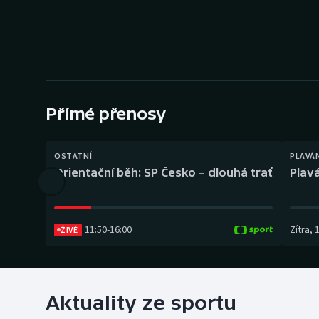
Curling
Dostihy
Florbal
Futsal
Přímé přenosy
Golf
OSTATNÍ
PLAVÁ
Orientační běh: SP Česko – dlouhá trať
Plavá
Gymnastika
11:50
-
16:00
Zítra
,
ŽIVĚ
Aktuality ze sportu