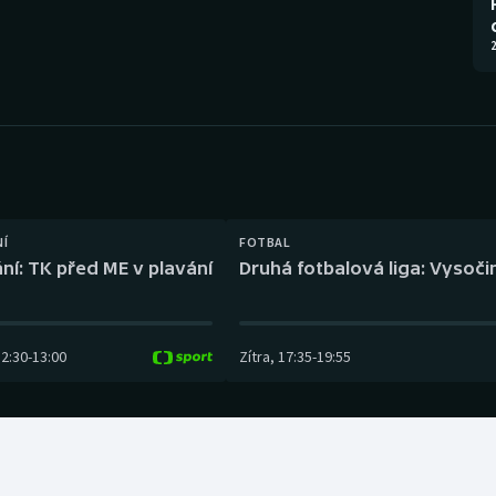
Moderní pětiboj
Triatlon
2
Motorsport
Veslování
Olympijské hry
Vodní slalom
Parasport
Volejbal
Plavání
Ostatní
NÍ
FOTBAL
ní: TK před ME v plavání
Druhá fotbalová liga: Vysočin
Plážový volejbal
12:30
-
13:00
Zítra
,
17:35
-
19:55