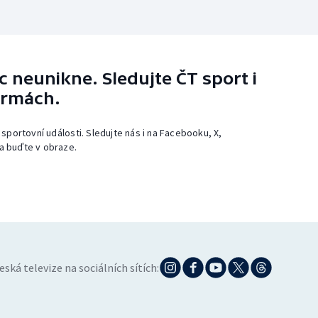
 neunikne. Sledujte ČT sport i
ormách.
 sportovní události. Sledujte nás i na Facebooku, X,
a buďte v obraze.
eská televize na sociálních sítích: