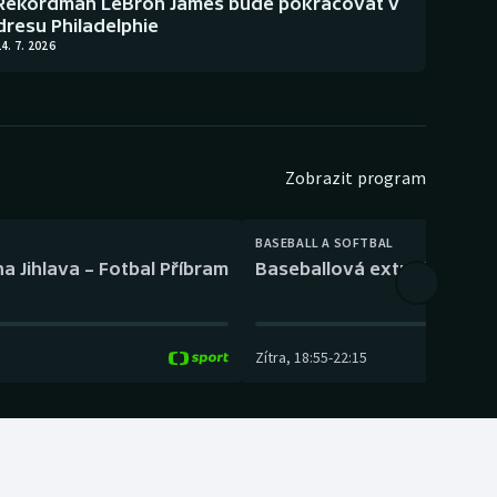
Rekordman LeBron James bude pokračovat v
dresu Philadelphie
4. 7. 2026
Zobrazit program
BASEBALL A SOFTBAL
a Jihlava – Fotbal Příbram
Baseballová extraliga: Tře
Zítra
,
18:55
-
22:15