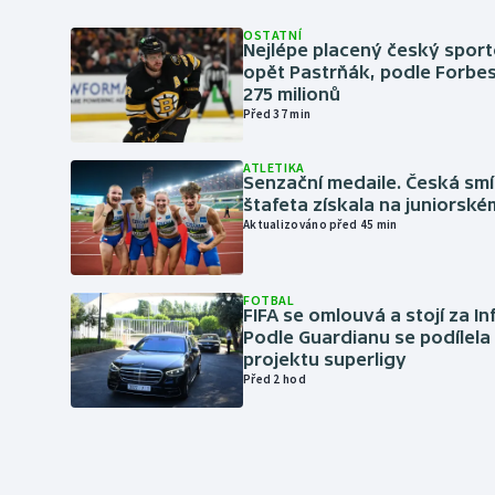
OSTATNÍ
Nejlépe placený český sport
opět Pastrňák, podle Forbes
275 milionů
Před 37 min
ATLETIKA
Senzační medaile. Česká sm
štafeta získala na juniorské
Aktualizováno před 45 min
FOTBAL
FIFA se omlouvá a stojí za I
Podle Guardianu se podílela 
projektu superligy
Před 2 hod