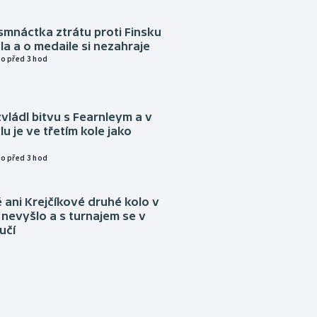
mnáctka ztrátu proti Finsku
a a o medaile si nezahraje
o před 3 hod
vládl bitvu s Fearnleym a v
u je ve třetím kole jako
o před 3 hod
ani Krejčíkové druhé kolo v
nevyšlo a s turnajem se v
učí