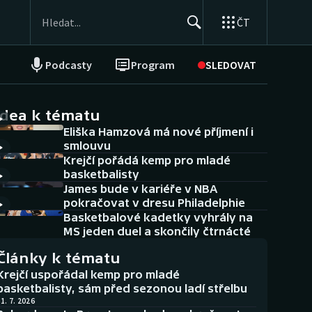
ČT
Podcasty
Program
SLEDOVAT
NEPŘEHLÉDNĚTE
Soutěže
idea k tématu
Eliška Hamzová má nové příjmení i
Historické návraty
smlouvu
Krejčí pořádá kemp pro mladé
Aplikace ČT sport
basketbalisty
James bude v kariéře v NBA
AZ kvíz
pokračovat v dresu Philadelphie
Basketbalové kadetky vyhrály na
MS jeden duel a skončily čtrnácté
Články k tématu
Krejčí uspořádal kemp pro mladé
basketbalisty, sám před sezonou ladí střelbu
1. 7. 2026