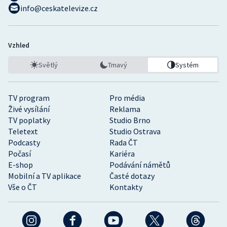
info@ceskatelevize.cz
Vzhled
Světlý
Tmavý
Systém
TV program
Pro média
Živé vysílání
Reklama
TV poplatky
Studio Brno
Teletext
Studio Ostrava
Podcasty
Rada ČT
Počasí
Kariéra
E-shop
Podávání námětů
Mobilní a TV aplikace
Časté dotazy
Vše o ČT
Kontakty