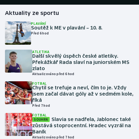
Aktuality ze sportu
Gymnastika
PLAVÁNÍ
Soutěž k ME v plavání – 10. 8.
Házená
Před 6 hod
Jezdectví
ATLETIKA
Další skvělý úspěch české atletiky.
Judo
Překážkář Rada slaví na juniorském MS
zlato
Krasobruslení
Aktualizováno před 6 hod
FOTBAL
Chytil se trefuje a neví, čím to je. Vždy
Lezení
jsem začal dávat góly až v sedmém kole,
říká
Lyže a snowboard
Před 7 hod
FOTBAL
Moderní pětiboj
Slavia se nadřela, Jablonec také
SOUHRN
zůstává stoprocentní. Hradec vyzrál na
Baník
Motorsport
Aktualizováno před 7 hod