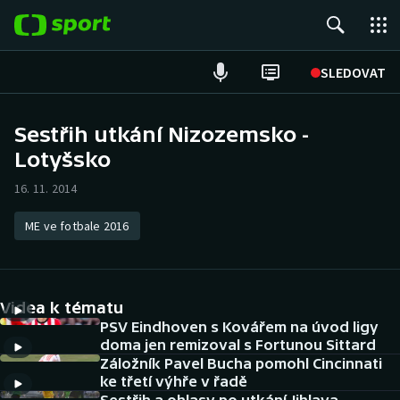
POPULÁRNÍ
SLEDOVAT
Fotbal
Sestřih utkání Nizozemsko -
Lotyšsko
Hokej
16. 11. 2014
Tenis
ME ve fotbale 2016
Atletika
Cyklistika
Videa k tématu
DALŠÍ SPORTY
PSV Eindhoven s Kovářem na úvod ligy
doma jen remizoval s Fortunou Sittard
Záložník Pavel Bucha pomohl Cincinnati
Americký fotbal
NEPŘEHLÉDNĚTE
ke třetí výhře v řadě