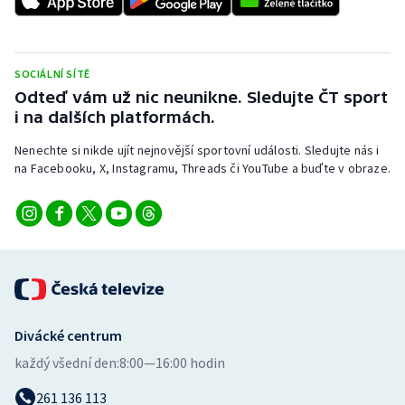
Stolní tenis
Triatlon
SOCIÁLNÍ SÍTĚ
Odteď vám už nic neunikne. Sledujte ČT sport
Veslování
i na dalších platformách.
Vodní slalom
Nenechte si nikde ujít nejnovější sportovní události. Sledujte nás i
na Facebooku, X, Instagramu, Threads či YouTube a buďte v obraze.
Volejbal
Ostatní
Divácké centrum
každý všední den:
8:00—16:00 hodin
261 136 113