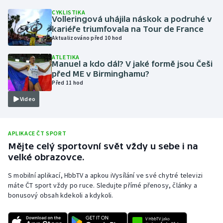
CYKLISTIKA
Olympijské hry
Volleringová uhájila náskok a podruhé v
kariéře triumfovala na Tour de France
Parasport
Aktualizováno před 10 hod
ATLETIKA
Plavání
Manuel a kdo dál? V jaké formě jsou Češi
před ME v Birminghamu?
Před 11 hod
Plážový volejbal
Video
Ragby
Rychlobruslení
APLIKACE ČT SPORT
Mějte celý sportovní svět vždy u sebe i na
velké obrazovce.
Rychlostní kanoistika
S mobilní aplikací, HbbTV a apkou iVysílání ve své chytré televizi
Short track
máte ČT sport vždy po ruce. Sledujte přímé přenosy, články a
bonusový obsah kdekoli a kdykoli.
Sportovní střelba