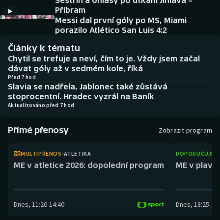
Sestřih a ohlasy po utkání Jihlava –
Baseball a softbal
Soutěže
Příbram
Messi dal první góly po MS, Miami
Basketbal
Historické návraty
porazilo Atlético San Luis 4:2
Články k tématu
Biatlon
Aplikace ČT sport
Chytil se trefuje a neví, čím to je. Vždy jsem začal
dávat góly až v sedmém kole, říká
Boby a skeleton
AZ kvíz
Před 7 hod
Slavia se nadřela, Jablonec také zůstává
stoprocentní. Hradec vyzrál na Baník
Box
Aktualizováno před 7 hod
Curling
Přímé přenosy
Zobrazit program
Dostihy
MULTIPŘENOS
ATLETIKA
DOPORUČUJEM
ME v atletice 2026: dopolední program
ME v plaván
Florbal
Futsal
Dnes
,
11:20
-
14:40
Dnes
,
18:25
-
21
Golf