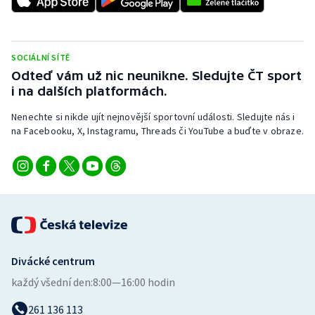
Short track
Sportovní střelba
SOCIÁLNÍ SÍTĚ
Odteď vám už nic neunikne. Sledujte ČT sport
Stolní tenis
i na dalších platformách.
Triatlon
Nenechte si nikde ujít nejnovější sportovní události. Sledujte nás i
na Facebooku, X, Instagramu, Threads či YouTube a buďte v obraze.
Veslování
Vodní slalom
Volejbal
Ostatní
Divácké centrum
každý všední den:
8:00—16:00 hodin
261 136 113