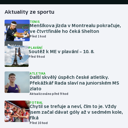
Aktuality ze sportu
Futsal
TENIS
Menšíkova jízda v Montrealu pokračuje,
Golf
ve čtvrtfinále ho čeká Shelton
Před 1 hod
Gymnastika
Video
PLAVÁNÍ
Soutěž k ME v plavání – 10. 8.
Házená
Před 9 hod
Jezdectví
ATLETIKA
Další skvělý úspěch české atletiky.
Judo
Překážkář Rada slaví na juniorském MS
zlato
Aktualizováno před 9 hod
Krasobruslení
FOTBAL
Chytil se trefuje a neví, čím to je. Vždy
Lezení
jsem začal dávat góly až v sedmém kole,
říká
Lyže a snowboard
Před 10 hod