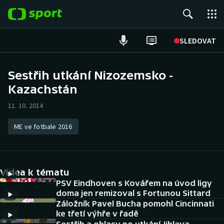
POPULÁRNÍ
SLEDOVAT
ME v atletice
Sestřih utkání Nizozemsko -
Kazachstán
ME v plavání
11. 10. 2014
Fotbal
ME ve fotbale 2016
Hokej
Tenis
Videa k tématu
DALŠÍ SPORTY
PSV Eindhoven s Kovářem na úvod ligy
doma jen remizoval s Fortunou Sittard
Záložník Pavel Bucha pomohl Cincinnati
Americký fotbal
NEPŘEHLÉDNĚTE
ke třetí výhře v řadě