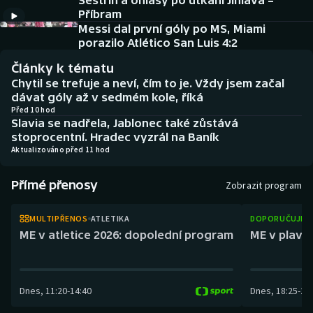
Sestřih a ohlasy po utkání Jihlava –
Atletika
Soutěže
Příbram
Messi dal první góly po MS, Miami
Baseball a softbal
Historické návraty
porazilo Atlético San Luis 4:2
Články k tématu
Basketbal
Aplikace ČT sport
Chytil se trefuje a neví, čím to je. Vždy jsem začal
dávat góly až v sedmém kole, říká
Biatlon
AZ kvíz
Před 10 hod
Slavia se nadřela, Jablonec také zůstává
stoprocentní. Hradec vyzrál na Baník
Boby a skeleton
Aktualizováno před 11 hod
Box
Přímé přenosy
Zobrazit program
Curling
MULTIPŘENOS
ATLETIKA
DOPORUČUJEM
ME v atletice 2026: dopolední program
ME v plaván
Cyklistika
Dostihy
Dnes
,
11:20
-
14:40
Dnes
,
18:25
-
21
Florbal