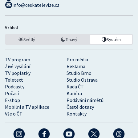
info@ceskatelevize.cz
Vzhled
Světlý
Tmavý
Systém
TV program
Pro média
Živé vysílání
Reklama
TV poplatky
Studio Brno
Teletext
Studio Ostrava
Podcasty
Rada ČT
Počasí
Kariéra
E-shop
Podávání námětů
Mobilní a TV aplikace
Časté dotazy
Vše o ČT
Kontakty