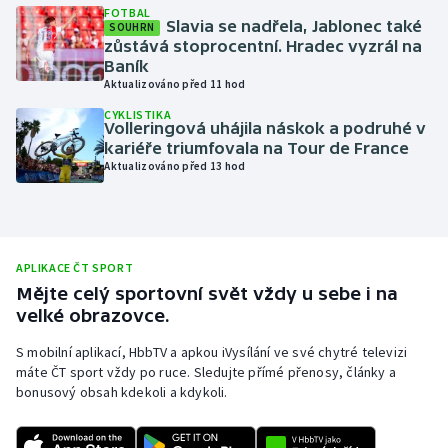
FOTBAL
Slavia se nadřela, Jablonec také
Moderní pětiboj
SOUHRN
zůstává stoprocentní. Hradec vyzrál na
Baník
Motorsport
Aktualizováno před 11 hod
CYKLISTIKA
Olympijské hry
Volleringová uhájila náskok a podruhé v
kariéře triumfovala na Tour de France
Aktualizováno před 13 hod
Parasport
Plavání
Plážový volejbal
APLIKACE ČT SPORT
Mějte celý sportovní svět vždy u sebe i na
velké obrazovce.
Ragby
S mobilní aplikací, HbbTV a apkou iVysílání ve své chytré televizi
Rychlobruslení
máte ČT sport vždy po ruce. Sledujte přímé přenosy, články a
bonusový obsah kdekoli a kdykoli.
Rychlostní kanoistika