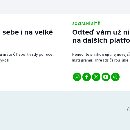
SOCIÁLNÍ SÍTĚ
 sebe i na velké
Odteď vám už nic
na dalších platf
izi máte ČT sport vždy po ruce.
Nenechte si nikde ujít nejnovější
ykoli.
Instagramu, Threads či YouTube 
Č