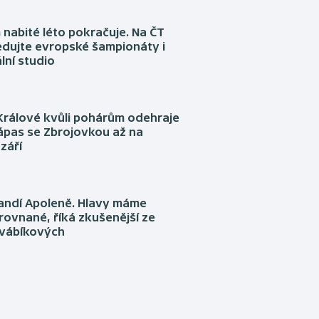
nabité léto pokračuje. Na ČT
edujte evropské šampionáty i
lní studio
Králové kvůli pohárům odehraje
ápas se Zbrojovkou až na
září
fandí Apoleně. Hlavy máme
rovnané, říká zkušenější ze
Švábíkových