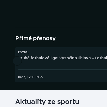
Curling
Dostihy
Florbal
Futsal
Přímé přenosy
Golf
FOTBAL
Druhá fotbalová liga: Vysočina Jihlava – Fotba
Gymnastika
Dnes
,
17:35
-
19:55
Aktuality ze sportu