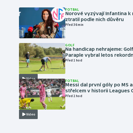
FOTBAL
Norové vyzývají Infantina k 
ztratil podle nich důvěru
Před 36 min
GOLF
Na handicap nehrajeme: Golf
Paraple vybral letos rekordn
Před 1 hod
Video
FOTBAL
Messi dal první góly po MS a
střelcem v historii Leagues
Před 2 hod
Video