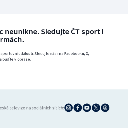
 neunikne. Sledujte ČT sport i
ormách.
 sportovní události. Sledujte nás i na Facebooku, X,
a buďte v obraze.
eská televize na sociálních sítích: