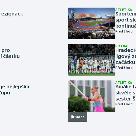
ATLETIKA
rezignaci,
Sportem 
sport sl
kontinuá
Před 3 hod
FOTBAL
 pro
Hradec 
í částku
ligový z
začátku 
Před 3 hod
ATLETIKA
 je nejlepším
Amálie 
 Cupu
skvěle s
sester 
Před 4 hod
Video