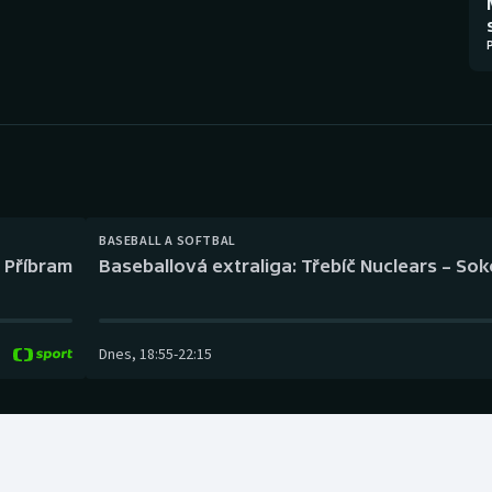
Moderní pětiboj
Triatlon
Motorsport
Veslování
Olympijské hry
Vodní slalom
Parasport
Volejbal
Plavání
Ostatní
BASEBALL A SOFTBAL
l Příbram
Baseballová extraliga: Třebíč Nuclears – So
Plážový volejbal
Dnes
,
18:55
-
22:15