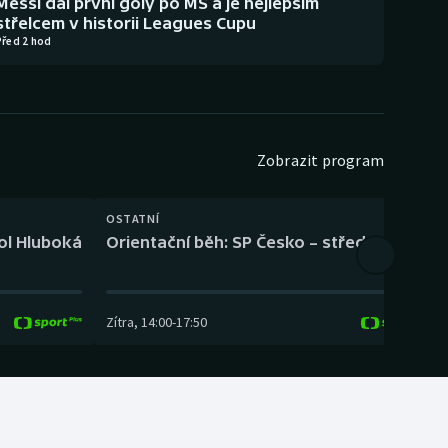
Messi dal první góly po MS a je nejlepším
střelcem v historii Leagues Cupu
Před 2 hod
Zobrazit program
OSTATNÍ
H
kol Hluboká
Orientační běh: SP Česko – střední trať
H
Zítra
,
14:00
-
17:50
Z