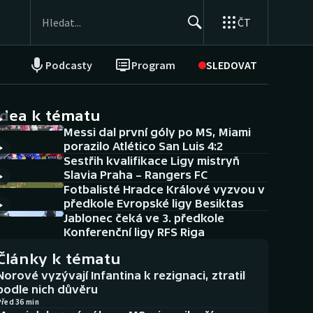
ČT
Podcasty
Program
SLEDOVAT
NEPŘEHLÉDNĚTE
Soutěže
idea k tématu
Messi dal první góly po MS, Miami
Historické návraty
porazilo Atlético San Luis 4:2
Sestřih kvalifikace Ligy mistryň
Aplikace ČT sport
Slavia Praha – Rangers FC
Fotbalisté Hradce Králové vyzvou v
AZ kvíz
předkole Evropské ligy Besiktas
Jablonec čeká ve 3. předkole
Konferenční ligy RFS Riga
Články k tématu
Norové vyzývají Infantina k rezignaci, ztratil
podle nich důvěru
Před 36 min