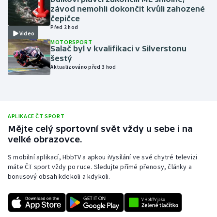
závod nemohli dokončit kvůli zahozené
Olympijské hry
čepičce
Před 2 hod
Video
Parasport
MOTORSPORT
Salač byl v kvalifikaci v Silverstonu
šestý
Plavání
Aktualizováno před 3 hod
Plážový volejbal
Ragby
APLIKACE ČT SPORT
Mějte celý sportovní svět vždy u sebe i na
Rychlobruslení
velké obrazovce.
Rychlostní kanoistika
S mobilní aplikací, HbbTV a apkou iVysílání ve své chytré televizi
máte ČT sport vždy po ruce. Sledujte přímé přenosy, články a
bonusový obsah kdekoli a kdykoli.
Short track
Sportovní střelba