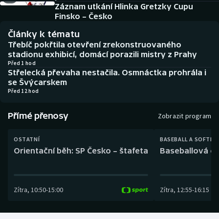
Baseball a softbal
Soutěže
Záznam utkání Hlinka Gretzky Cupu
Finsko – Česko
Basketbal
Historické návraty
Články k tématu
Třebíč pokřtila otevření zrekonstruovaného
Biatlon
Aplikace ČT sport
stadionu exhibicí, domácí porazili mistry z Prahy
Před 1 hod
Střelecká převaha nestačila. Osmnáctka prohrála i
Boby a skeleton
AZ kvíz
se Švýcarskem
Před 12 hod
Box
Přímé přenosy
Zobrazit program
Curling
OSTATNÍ
BASEBALL A SOFTBA
Dostihy
Orientační běh: SP Česko – štafeta
Baseballová ex
Florbal
Zítra
,
10:50
-
15:00
Zítra
,
12:55
-
16:15
Futsal
Golf