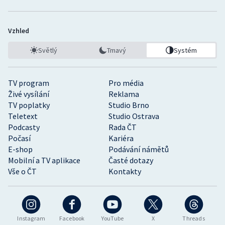
Vzhled
Světlý
Tmavý
Systém
TV program
Pro média
Živé vysílání
Reklama
TV poplatky
Studio Brno
Teletext
Studio Ostrava
Podcasty
Rada ČT
Počasí
Kariéra
E-shop
Podávání námětů
Mobilní a TV aplikace
Časté dotazy
Vše o ČT
Kontakty
Instagram
Facebook
YouTube
X
Threads