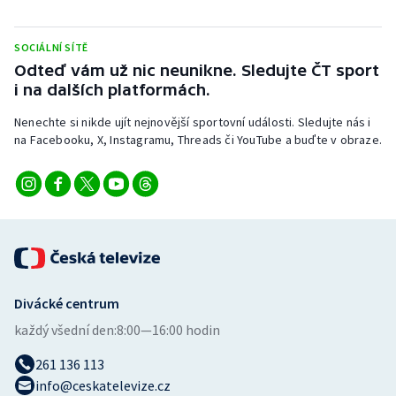
Stolní tenis
SOCIÁLNÍ SÍTĚ
Triatlon
Odteď vám už nic neunikne. Sledujte ČT sport
i na dalších platformách.
Veslování
Nenechte si nikde ujít nejnovější sportovní události. Sledujte nás i
Vodní slalom
na Facebooku, X, Instagramu, Threads či YouTube a buďte v obraze.
Volejbal
Ostatní
Divácké centrum
každý všední den:
8:00—16:00 hodin
261 136 113
info@ceskatelevize.cz