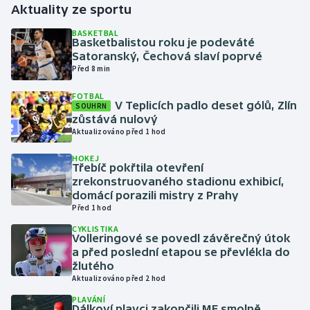
Aktuality ze sportu
Gymnastika
BASKETBAL
Basketbalistou roku je podeváté
Satoranský, Čechová slaví poprvé
Házená
Před 8 min
FOTBAL
Jezdectví
V Teplicích padlo deset gólů, Zlín
SOUHRN
zůstává nulový
Judo
Aktualizováno před 1 hod
HOKEJ
Krasobruslení
Třebíč pokřtila otevření
zrekonstruovaného stadionu exhibicí,
domácí porazili mistry z Prahy
Lezení
Před 1 hod
CYKLISTIKA
Lyže a snowboard
Volleringové se povedl závěrečný útok
a před poslední etapou se převlékla do
Moderní pětiboj
žlutého
Aktualizováno před 2 hod
Motorsport
PLAVÁNÍ
Dálkoví plavci zakončili ME smolně,