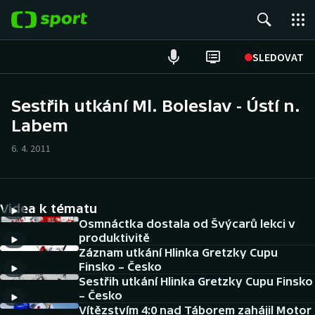
POPULÁRNÍ
SLEDOVAT
Fotbal
Sestřih utkání Ml. Boleslav - Ústí n.
Labem
Hokej
6. 4. 2011
Tenis
Atletika
Videa k tématu
Cyklistika
Osmnáctka dostala od Švýcarů lekci v
produktivitě
Záznam utkání Hlinka Gretzky Cupu
DALŠÍ SPORTY
Finsko – Česko
Sestřih utkání Hlinka Gretzky Cupu Finsko
Americký fotbal
NEPŘEHLÉDNĚTE
– Česko
Vítězstvím 4:0 nad Táborem zahájil Motor