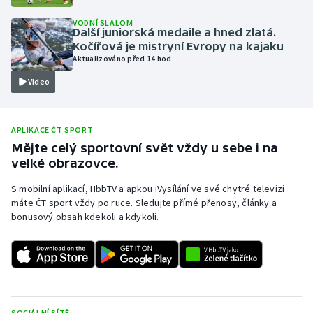
Olympijské hry
VODNÍ SLALOM
Další juniorská medaile a hned zlatá.
Kočířová je mistryní Evropy na kajaku
Parasport
Aktualizováno před 14 hod
Video
Plavání
Plážový volejbal
APLIKACE ČT SPORT
Mějte celý sportovní svět vždy u sebe i na
Ragby
velké obrazovce.
Rychlobruslení
S mobilní aplikací, HbbTV a apkou iVysílání ve své chytré televizi
máte ČT sport vždy po ruce. Sledujte přímé přenosy, články a
bonusový obsah kdekoli a kdykoli.
Rychlostní kanoistika
Short track
Sportovní střelba
SOCIÁLNÍ SÍTĚ