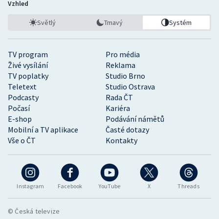
Vzhled
Světlý
Tmavý
Systém
TV program
Pro média
Živé vysílání
Reklama
TV poplatky
Studio Brno
Teletext
Studio Ostrava
Podcasty
Rada ČT
Počasí
Kariéra
E-shop
Podávání námětů
Mobilní a TV aplikace
Časté dotazy
Vše o ČT
Kontakty
Instagram
Facebook
YouTube
X
Threads
© Česká televize