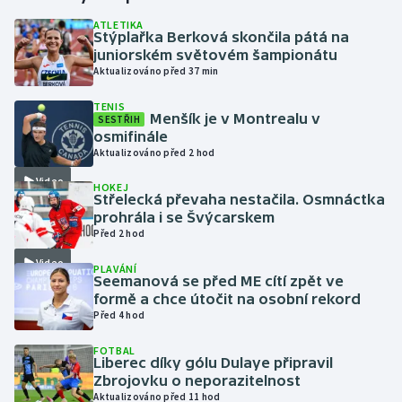
ATLETIKA
Stýplařka Berková skončila pátá na
Gymnastika
juniorském světovém šampionátu
Aktualizováno před 37 min
Házená
TENIS
Menšík je v Montrealu v
SESTŘIH
Jezdectví
osmifinále
Aktualizováno před 2 hod
Judo
Video
HOKEJ
Střelecká převaha nestačila. Osmnáctka
Krasobruslení
prohrála i se Švýcarskem
Před 2 hod
Lezení
Video
PLAVÁNÍ
Seemanová se před ME cítí zpět ve
Lyže a snowboard
formě a chce útočit na osobní rekord
Před 4 hod
Moderní pětiboj
FOTBAL
Liberec díky gólu Dulaye připravil
Zbrojovku o neporazitelnost
Motorsport
Aktualizováno před 11 hod