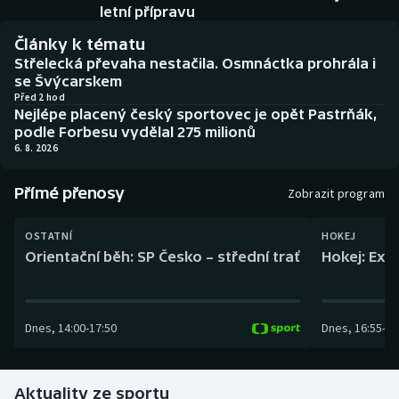
Baseball a softbal
Soutěže
letní přípravu
Články k tématu
Basketbal
Historické návraty
Střelecká převaha nestačila. Osmnáctka prohrála i
se Švýcarskem
Biatlon
Aplikace ČT sport
Před 2 hod
Nejlépe placený český sportovec je opět Pastrňák,
podle Forbesu vydělal 275 milionů
Boby a skeleton
AZ kvíz
6. 8. 2026
Box
Přímé přenosy
Zobrazit program
Curling
OSTATNÍ
HOKEJ
Orientační běh: SP Česko – střední trať
Hokej: Exh
Dostihy
Florbal
Dnes
,
14:00
-
17:50
Dnes
,
16:55
-
19
Futsal
Aktuality ze sportu
Golf