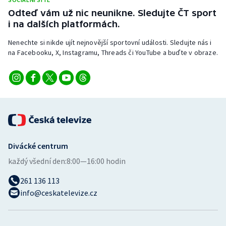
Stolní tenis
Odteď vám už nic neunikne. Sledujte ČT sport
i na dalších platformách.
Triatlon
Nenechte si nikde ujít nejnovější sportovní události. Sledujte nás i
na Facebooku, X, Instagramu, Threads či YouTube a buďte v obraze.
Veslování
Vodní slalom
Volejbal
Ostatní
Divácké centrum
každý všední den:
8:00—16:00 hodin
261 136 113
info@ceskatelevize.cz