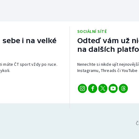
SOCIÁLNÍ SÍTĚ
 sebe i na velké
Odteď vám už nic
na dalších platf
izi máte ČT sport vždy po ruce.
Nenechte si nikde ujít nejnovější
ykoli.
Instagramu, Threads či YouTube 
Č