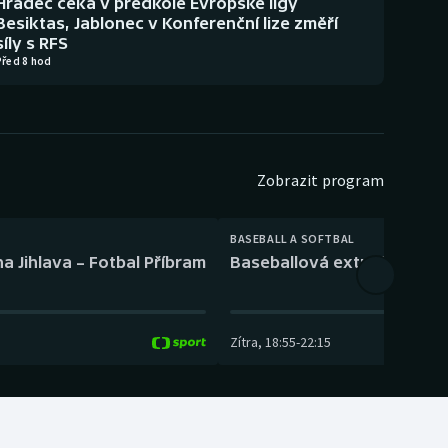
Hradec čeká v předkole Evropské ligy
Besiktas, Jablonec v Konferenční lize změří
síly s RFS
Před 8 hod
Zobrazit program
BASEBALL A SOFTBAL
a Jihlava – Fotbal Příbram
Baseballová extraliga: Tře
Zítra
,
18:55
-
22:15