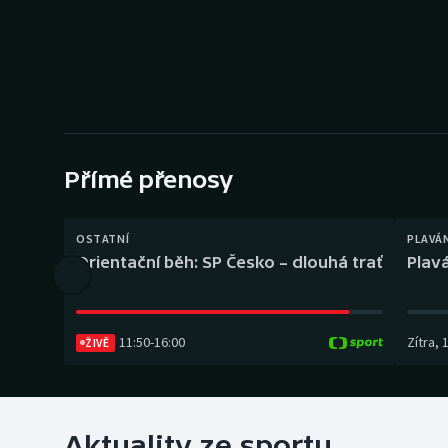
Curling
Dostihy
Florbal
Futsal
Přímé přenosy
Golf
OSTATNÍ
PLAVÁ
Gymnastika
Orientační běh: SP Česko – dlouhá trať
Plavá
11:50
-
16:00
Zítra
,
ŽIVĚ
Aktuality ze sportu