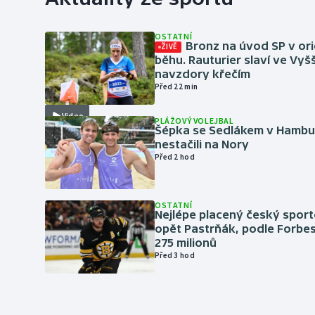
OSTATNÍ
Bronz na úvod SP v or
ŽIVĚ
běhu. Rauturier slaví ve Vy
navzdory křečím
Před 22 min
Video
PLÁŽOVÝ VOLEJBAL
Šépka se Sedlákem v Hambu
nestačili na Nory
Před 2 hod
OSTATNÍ
Nejlépe placený český sport
opět Pastrňák, podle Forbes
275 milionů
Před 3 hod