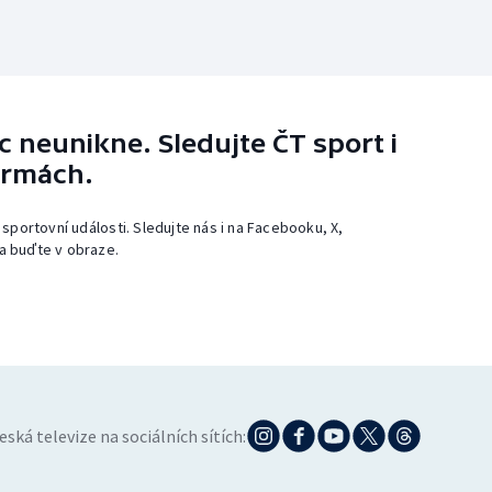
 neunikne. Sledujte ČT sport i
ormách.
 sportovní události. Sledujte nás i na Facebooku, X,
a buďte v obraze.
eská televize na sociálních sítích: