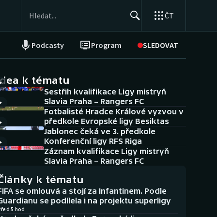
ČT
Podcasty
Program
SLEDOVAT
NEPŘEHLÉDNĚTE
Soutěže
idea k tématu
Sestřih kvalifikace Ligy mistryň
Historické návraty
Slavia Praha – Rangers FC
Fotbalisté Hradce Králové vyzvou v
Aplikace ČT sport
předkole Evropské ligy Besiktas
Jablonec čeká ve 3. předkole
AZ kvíz
Konferenční ligy RFS Riga
Záznam kvalifikace Ligy mistryň
Slavia Praha – Rangers FC
Články k tématu
FIFA se omlouvá a stojí za Infantinem. Podle
Guardianu se podílela i na projektu superligy
Před 5 hod