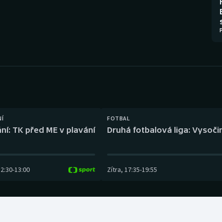
Moderní pětiboj
Triatlon
Motorsport
Veslování
Olympijské hry
Vodní slalom
Parasport
Volejbal
Plavání
Ostatní
NÍ
FOTBAL
Plážový volejbal
ní: TK před ME v plavání
Druhá fotbalová liga: Vysočin
12:30
-
13:00
Zítra
,
17:35
-
19:55