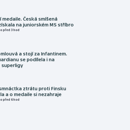
í medaile. Česká smíšená
získala na juniorském MS stříbro
o před 3 hod
omlouvá a stojí za Infantinem.
ardianu se podílela i na
 superligy
mnáctka ztrátu proti Finsku
a a o medaile si nezahraje
o před 6 hod