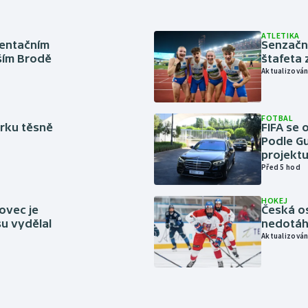
ATLETIKA
ientačním
Senzačn
šším Brodě
štafeta 
Aktualizován
FOTBAL
rku těsně
FIFA se 
Podle Gu
projektu
Před 5 hod
HOKEJ
ovec je
Česká os
u vydělal
nedotáhl
Aktualizován