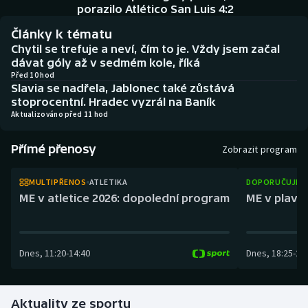
Atletika
Soutěže
porazilo Atlético San Luis 4:2
Články k tématu
Baseball a softbal
Historické návraty
Chytil se trefuje a neví, čím to je. Vždy jsem začal
dávat góly až v sedmém kole, říká
Basketbal
Aplikace ČT sport
Před 10 hod
Slavia se nadřela, Jablonec také zůstává
stoprocentní. Hradec vyzrál na Baník
Biatlon
AZ kvíz
Aktualizováno před 11 hod
Boby a skeleton
Přímé přenosy
Zobrazit program
Box
MULTIPŘENOS
ATLETIKA
DOPORUČUJEM
ME v atletice 2026: dopolední program
ME v plaván
Curling
Cyklistika
Dnes
,
11:20
-
14:40
Dnes
,
18:25
-
21
Dostihy
Aktuality ze sportu
Florbal