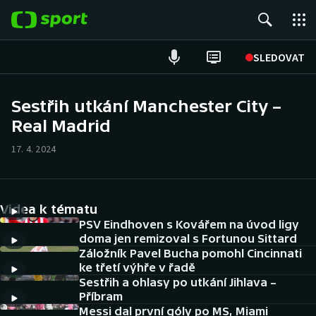
POPULÁRNÍ
SLEDOVAT
ME v atletice
Sestřih utkání Manchester City –
Real Madrid
ME v plavání
17. 4. 2024
Fotbal
Hokej
Videa k tématu
Tenis
PSV Eindhoven s Kovářem na úvod ligy
doma jen remizoval s Fortunou Sittard
Záložník Pavel Bucha pomohl Cincinnati
DALŠÍ SPORTY
ke třetí výhře v řadě
Sestřih a ohlasy po utkání Jihlava –
Americký fotbal
NEPŘEHLÉDNĚTE
Příbram
Messi dal první góly po MS, Miami