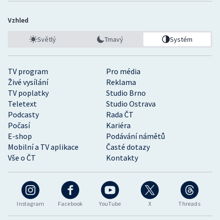
Vzhled
Světlý
Tmavý
Systém
TV program
Pro média
Živé vysílání
Reklama
TV poplatky
Studio Brno
Teletext
Studio Ostrava
Podcasty
Rada ČT
Počasí
Kariéra
E-shop
Podávání námětů
Mobilní a TV aplikace
Časté dotazy
Vše o ČT
Kontakty
Instagram
Facebook
YouTube
X
Threads