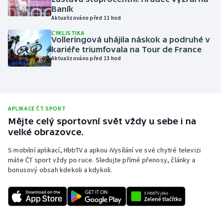
Baník
Moderní pětiboj
Aktualizováno před 11 hod
CYKLISTIKA
Motorsport
Volleringová uhájila náskok a podruhé v
kariéře triumfovala na Tour de France
Aktualizováno před 13 hod
Olympijské hry
Parasport
Plavání
APLIKACE ČT SPORT
Mějte celý sportovní svět vždy u sebe i na
velké obrazovce.
Plážový volejbal
S mobilní aplikací, HbbTV a apkou iVysílání ve své chytré televizi
Ragby
máte ČT sport vždy po ruce. Sledujte přímé přenosy, články a
bonusový obsah kdekoli a kdykoli.
Rychlobruslení
Rychlostní kanoistika