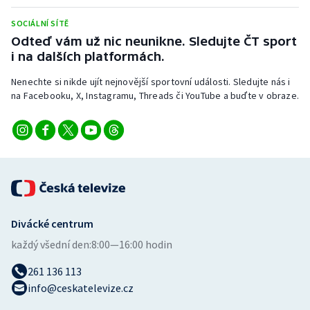
Short track
SOCIÁLNÍ SÍTĚ
Odteď vám už nic neunikne. Sledujte ČT sport
Sportovní střelba
i na dalších platformách.
Stolní tenis
Nenechte si nikde ujít nejnovější sportovní události. Sledujte nás i
na Facebooku, X, Instagramu, Threads či YouTube a buďte v obraze.
Triatlon
Veslování
Vodní slalom
Volejbal
Divácké centrum
Ostatní
každý všední den:
8:00—16:00 hodin
261 136 113
info@ceskatelevize.cz