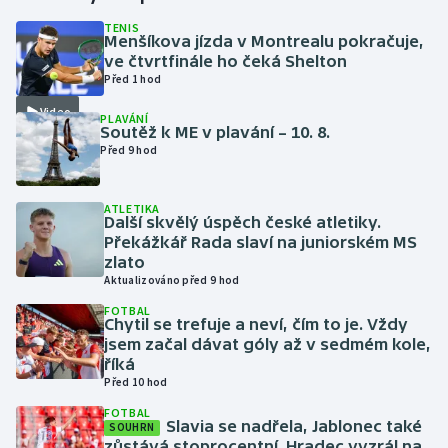
TENIS
Menšíkova jízda v Montrealu pokračuje,
Futsal
ve čtvrtfinále ho čeká Shelton
Před 1 hod
Golf
Video
PLAVÁNÍ
Soutěž k ME v plavání – 10. 8.
Gymnastika
Před 9 hod
Házená
ATLETIKA
Další skvělý úspěch české atletiky.
Jezdectví
Překážkář Rada slaví na juniorském MS
zlato
Aktualizováno před 9 hod
Judo
FOTBAL
Chytil se trefuje a neví, čím to je. Vždy
Krasobruslení
jsem začal dávat góly až v sedmém kole,
říká
Lezení
Před 10 hod
FOTBAL
Slavia se nadřela, Jablonec také
Lyže a snowboard
SOUHRN
zůstává stoprocentní. Hradec vyzrál na