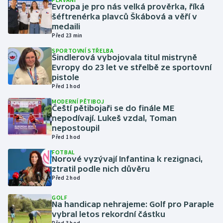
Evropa je pro nás velká prověrka, říká
šéftrenérka plavců Škábová a věří v
Gymnastika
medaili
Před 23 min
Házená
SPORTOVNÍ STŘELBA
Šindlerová vybojovala titul mistryně
Evropy do 23 let ve střelbě ze sportovní
Jezdectví
pistole
Před 1 hod
Judo
MODERNÍ PĚTIBOJ
Čeští pětibojaři se do finále ME
Krasobruslení
nepodívají. Lukeš vzdal, Toman
nepostoupil
Před 1 hod
Lezení
FOTBAL
Norové vyzývají Infantina k rezignaci,
Lyže a snowboard
ztratil podle nich důvěru
Před 2 hod
Moderní pětiboj
GOLF
Na handicap nehrajeme: Golf pro Paraple
Motorsport
vybral letos rekordní částku
Před 3 hod