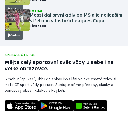
Olympijské hry
Video
FOTBAL
Messi dal první góly po MS a je nejlepším
střelcem v historii Leagues Cupu
Parasport
Před 3 hod
Video
Plavání
Plážový volejbal
APLIKACE ČT SPORT
Mějte celý sportovní svět vždy u sebe i na
Ragby
velké obrazovce.
Rychlobruslení
S mobilní aplikací, HbbTV a apkou iVysílání ve své chytré televizi
máte ČT sport vždy po ruce. Sledujte přímé přenosy, články a
bonusový obsah kdekoli a kdykoli.
Rychlostní kanoistika
Short track
Sportovní střelba