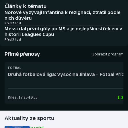
Baseball a softbal
Soutěže
Články k tématu
Norové vyzývají Infantina k rezignaci, ztratil podle
Basketbal
Historické návraty
nich důvěru
Před 2 hod
Messi dal první góly po MS a je nejlepším střelcem v
Biatlon
Aplikace ČT sport
historii Leagues Cupu
Před 3 hod
Boby a skeleton
AZ kvíz
Přímé přenosy
Zobrazit program
Box
FOTBAL
Curling
Druhá fotbalová liga: Vysočina Jihlava – Fotbal Příb
Dostihy
Dnes
,
17:35
-
19:55
Florbal
Futsal
Aktuality ze sportu
Golf
PLAVÁNÍ