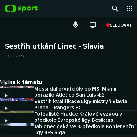
POPULÁRNÍ
SLEDOVAT
Fotbal
Sestřih utkání Linec - Slavia
Hokej
17. 3. 2022
Tenis
Videa k tématu
Atletika
Messi dal první góly po MS, Miami
porazilo Atlético San Luis 4:2
Cyklistika
Sestřih kvalifikace Ligy mistryň Slavia
Praha – Rangers FC
DALŠÍ SPORTY
Fotbalisté Hradce Králové vyzvou v
předkole Evropské ligy Besiktas
Americký fotbal
Jablonec čeká ve 3. předkole Konferenční
NEPŘEHLÉDNĚTE
ligy RFS Riga