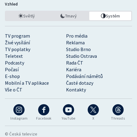
Vzhled
Světlý
Tmavý
Systém
TV program
Pro média
Živé vysílání
Reklama
TV poplatky
Studio Brno
Teletext
Studio Ostrava
Podcasty
Rada ČT
Počasí
Kariéra
E-shop
Podávání námětů
Mobilní a TV aplikace
Časté dotazy
Vše o ČT
Kontakty
Instagram
Facebook
YouTube
X
Threads
© Česká televize