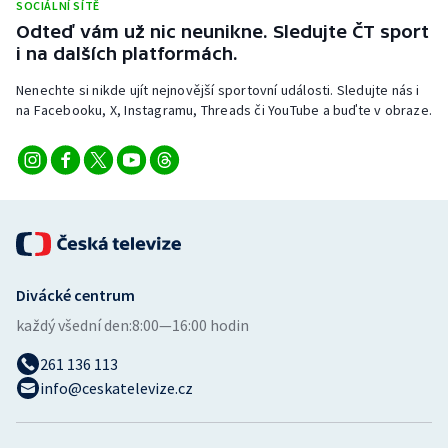
SOCIÁLNÍ SÍTĚ
Stolní tenis
Odteď vám už nic neunikne. Sledujte ČT sport
i na dalších platformách.
Triatlon
Nenechte si nikde ujít nejnovější sportovní události. Sledujte nás i
Veslování
na Facebooku, X, Instagramu, Threads či YouTube a buďte v obraze.
Vodní slalom
Volejbal
Ostatní
Divácké centrum
každý všední den:
8:00—16:00 hodin
261 136 113
info@ceskatelevize.cz