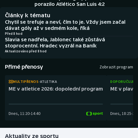
Baseball a softbal
Soutěže
porazilo Atlético San Luis 4:2
Články k tématu
Basketbal
Historické návraty
Chytil se trefuje a neví, čím to je. Vždy jsem začal
dávat góly až v sedmém kole, říká
Biatlon
Aplikace ČT sport
Před 8 hod
Slavia se nadřela, Jablonec také zůstává
stoprocentní. Hradec vyzrál na Baník
Boby a skeleton
AZ kvíz
Aktualizováno před 8 hod
Box
Přímé přenosy
Zobrazit program
Curling
MULTIPŘENOS
ATLETIKA
DOPORUČUJEM
ME v atletice 2026: dopolední program
ME v plaván
Dostihy
Florbal
Dnes
,
11:20
-
14:40
Dnes
,
18:25
-
21
Futsal
Aktuality ze sportu
Golf