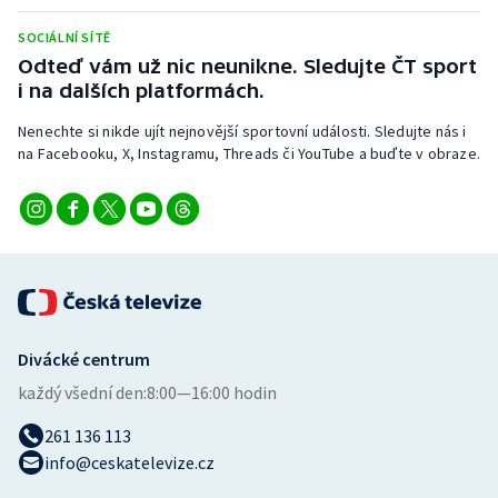
Stolní tenis
SOCIÁLNÍ SÍTĚ
Odteď vám už nic neunikne. Sledujte ČT sport
Triatlon
i na dalších platformách.
Veslování
Nenechte si nikde ujít nejnovější sportovní události. Sledujte nás i
na Facebooku, X, Instagramu, Threads či YouTube a buďte v obraze.
Vodní slalom
Volejbal
Ostatní
Divácké centrum
každý všední den:
8:00—16:00 hodin
261 136 113
info@ceskatelevize.cz