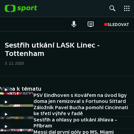
POPULÁRNÍ
SLEDOVAT
Fotbal
Sestřih utkání LASK Linec -
Tottenham
Hokej
3. 12. 2020
Tenis
Atletika
Videa k tématu
Cyklistika
PSV Eindhoven s Kovářem na úvod ligy
doma jen remizoval s Fortunou Sittard
Záložník Pavel Bucha pomohl Cincinnati
DALŠÍ SPORTY
ke třetí výhře v řadě
Sestřih a ohlasy po utkání Jihlava –
Americký fotbal
NEPŘEHLÉDNĚTE
Příbram
Messi dal první góly po MS, Miami