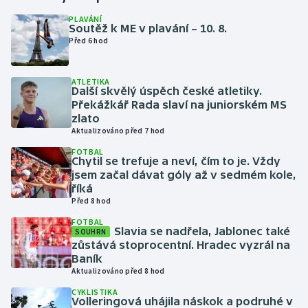
PLAVÁNÍ
Soutěž k ME v plavání – 10. 8.
Gymnastika
Před 6 hod
Házená
ATLETIKA
Další skvělý úspěch české atletiky.
Jezdectví
Překážkář Rada slaví na juniorském MS
zlato
Judo
Aktualizováno před 7 hod
FOTBAL
Chytil se trefuje a neví, čím to je. Vždy
Krasobruslení
jsem začal dávat góly až v sedmém kole,
říká
Lezení
Před 8 hod
FOTBAL
Lyže a snowboard
Slavia se nadřela, Jablonec také
SOUHRN
zůstává stoprocentní. Hradec vyzrál na
Baník
Moderní pětiboj
Aktualizováno před 8 hod
CYKLISTIKA
Motorsport
Volleringová uhájila náskok a podruhé v