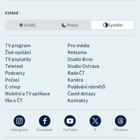
Vzhled
Světlý
Tmavý
Systém
TV program
Pro média
Živé vysílání
Reklama
TV poplatky
Studio Brno
Teletext
Studio Ostrava
Podcasty
Rada ČT
Počasí
Kariéra
E-shop
Podávání námětů
Mobilní a TV aplikace
Časté dotazy
Vše o ČT
Kontakty
Instagram
Facebook
YouTube
X
Threads