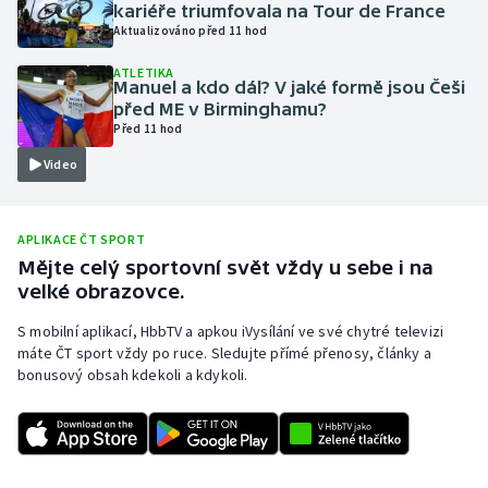
kariéře triumfovala na Tour de France
Olympijské hry
Aktualizováno před 11 hod
ATLETIKA
Parasport
Manuel a kdo dál? V jaké formě jsou Češi
před ME v Birminghamu?
Před 11 hod
Plavání
Video
Plážový volejbal
Ragby
APLIKACE ČT SPORT
Mějte celý sportovní svět vždy u sebe i na
velké obrazovce.
Rychlobruslení
S mobilní aplikací, HbbTV a apkou iVysílání ve své chytré televizi
Rychlostní kanoistika
máte ČT sport vždy po ruce. Sledujte přímé přenosy, články a
bonusový obsah kdekoli a kdykoli.
Short track
Sportovní střelba