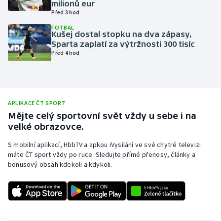
milionů eur
Před 3 hod
Olympijské hry
FOTBAL
Kušej dostal stopku na dva zápasy,
Parasport
Sparta zaplatí za výtržnosti 300 tisíc
Před 4 hod
Plavání
Plážový volejbal
APLIKACE ČT SPORT
Ragby
Mějte celý sportovní svět vždy u sebe i na
velké obrazovce.
Rychlobruslení
S mobilní aplikací, HbbTV a apkou iVysílání ve své chytré televizi
máte ČT sport vždy po ruce. Sledujte přímé přenosy, články a
Rychlostní kanoistika
bonusový obsah kdekoli a kdykoli.
Short track
Sportovní střelba