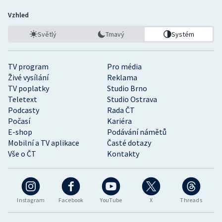
Vzhled
Světlý
Tmavý
Systém
TV program
Pro média
Živé vysílání
Reklama
TV poplatky
Studio Brno
Teletext
Studio Ostrava
Podcasty
Rada ČT
Počasí
Kariéra
E-shop
Podávání námětů
Mobilní a TV aplikace
Časté dotazy
Vše o ČT
Kontakty
Instagram
Facebook
YouTube
X
Threads