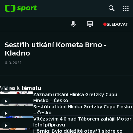
POPULÁRNÍ
SLEDOVAT
Fotbal
Sestřih utkání Kometa Brno -
Kladno
Hokej
6. 3. 2022
Tenis
Atletika
Videa k tématu
Cyklistika
Záznam utkání Hlinka Gretzky Cupu
Finsko – Česko
Sestřih utkání Hlinka Gretzky Cupu Finsko
DALŠÍ SPORTY
– Česko
Vítězstvím 4:0 nad Táborem zahájil Motor
Americký fotbal
NEPŘEHLÉDNĚTE
letní přípravu
Hörnig: Bylo důležité otevřít skóre co