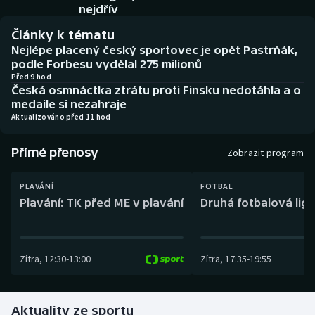
Baseball a softbal
Soutěže
nejdřív
Články k tématu
Basketbal
Historické návraty
Nejlépe placený český sportovec je opět Pastrňák,
podle Forbesu vydělal 275 milionů
Biatlon
Aplikace ČT sport
Před 9 hod
Česká osmnáctka ztrátu proti Finsku nedotáhla a o
medaile si nezahraje
Boby a skeleton
AZ kvíz
Aktualizováno před 11 hod
Box
Přímé přenosy
Zobrazit program
Curling
PLAVÁNÍ
FOTBAL
Plavání: TK před ME v plavání
Druhá fotbalová liga
Dostihy
Florbal
Zítra
,
12:30
-
13:00
Zítra
,
17:35
-
19:55
Futsal
Aktuality ze sportu
Golf