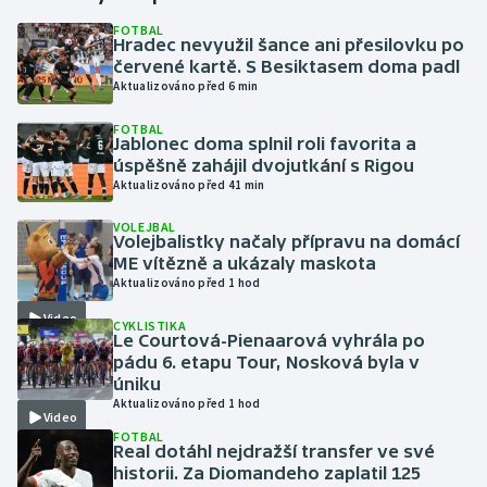
FOTBAL
Hradec nevyužil šance ani přesilovku po
Gymnastika
červené kartě. S Besiktasem doma padl
Aktualizováno před 6 min
Házená
FOTBAL
Jablonec doma splnil roli favorita a
Jezdectví
úspěšně zahájil dvojutkání s Rigou
Aktualizováno před 41 min
Judo
VOLEJBAL
Volejbalistky načaly přípravu na domácí
Krasobruslení
ME vítězně a ukázaly maskota
Aktualizováno před 1 hod
Lezení
Video
CYKLISTIKA
Le Courtová-Pienaarová vyhrála po
Lyže a snowboard
pádu 6. etapu Tour, Nosková byla v
úniku
Aktualizováno před 1 hod
Moderní pětiboj
Video
FOTBAL
Real dotáhl nejdražší transfer ve své
Motorsport
historii. Za Diomandeho zaplatil 125