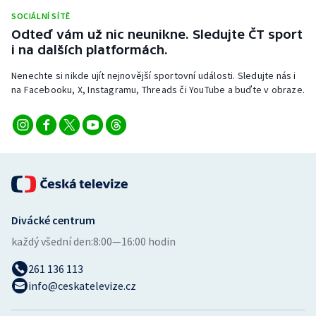
Stolní tenis
SOCIÁLNÍ SÍTĚ
Odteď vám už nic neunikne. Sledujte ČT sport
Triatlon
i na dalších platformách.
Nenechte si nikde ujít nejnovější sportovní události. Sledujte nás i
Veslování
na Facebooku, X, Instagramu, Threads či YouTube a buďte v obraze.
Vodní slalom
Volejbal
Ostatní
Divácké centrum
každý všední den:
8:00—16:00 hodin
261 136 113
info@ceskatelevize.cz