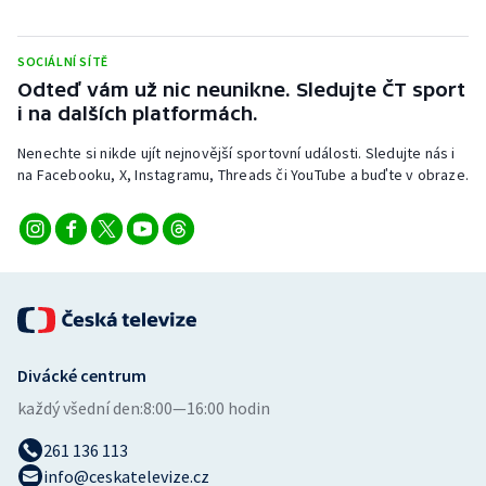
Stolní tenis
SOCIÁLNÍ SÍTĚ
Triatlon
Odteď vám už nic neunikne. Sledujte ČT sport
i na dalších platformách.
Veslování
Nenechte si nikde ujít nejnovější sportovní události. Sledujte nás i
Vodní slalom
na Facebooku, X, Instagramu, Threads či YouTube a buďte v obraze.
Volejbal
Ostatní
Divácké centrum
každý všední den:
8:00—16:00 hodin
261 136 113
info@ceskatelevize.cz