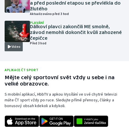
a před poslední etapou se převlékla do
Olympijské hry
žlutého
Aktualizováno před 3 hod
Parasport
PLAVÁNÍ
Dálkoví plavci zakončili ME smolně,
závod nemohli dokončit kvůli zahozené
Plavání
čepičce
Před 3 hod
Video
Plážový volejbal
Ragby
APLIKACE ČT SPORT
Mějte celý sportovní svět vždy u sebe i na
Rychlobruslení
velké obrazovce.
Rychlostní kanoistika
S mobilní aplikací, HbbTV a apkou iVysílání ve své chytré televizi
máte ČT sport vždy po ruce. Sledujte přímé přenosy, články a
Short track
bonusový obsah kdekoli a kdykoli.
Sportovní střelba