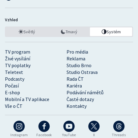
Vzhled
Světlý
Tmavý
Systém
TV program
Pro média
Živé vysílání
Reklama
TV poplatky
Studio Brno
Teletext
Studio Ostrava
Podcasty
Rada ČT
Počasí
Kariéra
E-shop
Podávání námětů
Mobilní a TV aplikace
Časté dotazy
Vše o ČT
Kontakty
Instagram
Facebook
YouTube
X
Threads