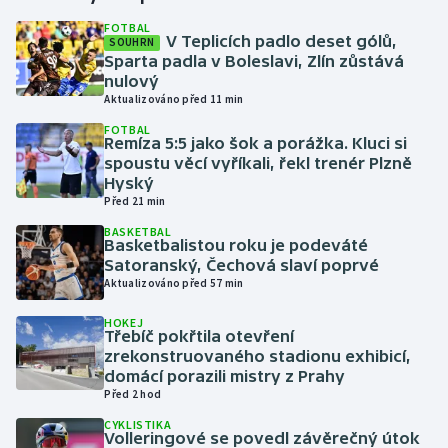
FOTBAL
V Teplicích padlo deset gólů,
SOUHRN
Gymnastika
Sparta padla v Boleslavi, Zlín zůstává
nulový
Házená
Aktualizováno před 11 min
FOTBAL
Jezdectví
Remíza 5:5 jako šok a porážka. Kluci si
spoustu věcí vyříkali, řekl trenér Plzně
Hyský
Judo
Před 21 min
BASKETBAL
Krasobruslení
Basketbalistou roku je podeváté
Satoranský, Čechová slaví poprvé
Lezení
Aktualizováno před 57 min
HOKEJ
Lyže a snowboard
Třebíč pokřtila otevření
zrekonstruovaného stadionu exhibicí,
domácí porazili mistry z Prahy
Moderní pětiboj
Před 2 hod
CYKLISTIKA
Motorsport
Volleringové se povedl závěrečný útok