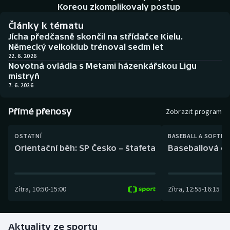
Baseball a softbal
Soutěže
Koreou zkomplikovaly postup
Články k tématu
Basketbal
Historické návraty
Jícha předčasně skončil na střídačce Kielu.
Německý velkoklub trénoval sedm let
Biatlon
Aplikace ČT sport
22. 6. 2026
Novotná ovládla s Metami házenkářskou Ligu
mistryň
Boby a skeleton
AZ kvíz
7. 6. 2026
Box
Přímé přenosy
Zobrazit program
Curling
OSTATNÍ
BASEBALL A SOFTBA
Orientační běh: SP Česko – štafeta
Baseballová ex
Dostihy
Florbal
Zítra
,
10:50
-
15:00
Zítra
,
12:55
-
16:15
Futsal
Aktuality ze sportu
Golf