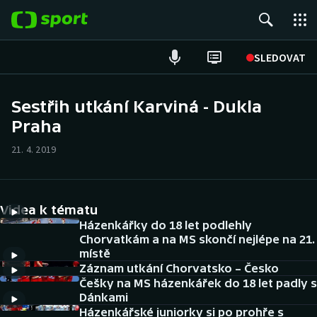
POPULÁRNÍ
SLEDOVAT
Fotbal
Sestřih utkání Karviná - Dukla
Praha
Hokej
21. 4. 2019
Tenis
Atletika
Videa k tématu
Cyklistika
Házenkářky do 18 let podlehly
Chorvatkám a na MS skončí nejlépe na 21.
místě
DALŠÍ SPORTY
Záznam utkání Chorvatsko – Česko
Češky na MS házenkářek do 18 let padly s
Americký fotbal
NEPŘEHLÉDNĚTE
Dánkami
Házenkářské juniorky si po prohře s