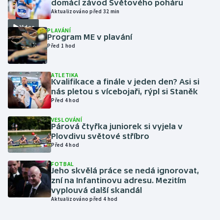
domácí závod Světového poháru
Aktualizováno před 32 min
Gymnastika
Video
PLAVÁNÍ
Program ME v plavání
Házená
Před 1 hod
Jezdectví
ATLETIKA
Kvalifikace a finále v jeden den? Asi si
nás pletou s vícebojaři, rýpl si Staněk
Judo
Před 4 hod
Krasobruslení
VESLOVÁNÍ
Párová čtyřka juniorek si vyjela v
Plovdivu světové stříbro
Lezení
Před 4 hod
Lyže a snowboard
FOTBAL
Jeho skvělá práce se nedá ignorovat,
zní na Infantinovu adresu. Mezitím
Moderní pětiboj
vyplouvá další skandál
Aktualizováno před 4 hod
Motorsport