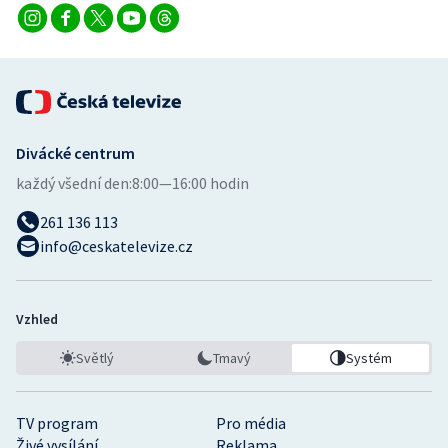
Stolní tenis
Triatlon
Veslování
Divácké centrum
Vodní slalom
každý všední den:
8:00—16:00 hodin
Volejbal
261 136 113
info@ceskatelevize.cz
Ostatní
Vzhled
Světlý
Tmavý
Systém
TV program
Pro média
Živé vysílání
Reklama