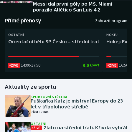
Baseball a softbal
Soutěže
Messi dal první góly po MS, Miami
porazilo Atlético San Luis 4:2
Basketbal
Historické návraty
Přímé přenosy
Zobrazit program
Biatlon
Aplikace ČT sport
OSTATNÍ
HOKEJ
Orientační běh: SP Česko – střední trať
Hokej: Exh
Boby a skeleton
AZ kvíz
Box
14:00
-
17:50
16:50
-
1
ŽIVĚ
ŽIVĚ
Curling
Aktuality ze sportu
Dostihy
SPORTOVNÍ STŘELBA
Puškařka Katz je mistryní Evropy do 23
Florbal
let v třípolohové střelbě
Před 17 min
Futsal
OSTATNÍ
Zlato na střední trati. Křivda vyhrál
ŽIVĚ
Golf