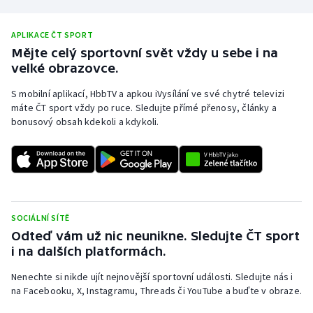
Olympijské hry
APLIKACE ČT SPORT
Mějte celý sportovní svět vždy u sebe i na
Parasport
velké obrazovce.
Plavání
S mobilní aplikací, HbbTV a apkou iVysílání ve své chytré televizi
máte ČT sport vždy po ruce. Sledujte přímé přenosy, články a
Plážový volejbal
bonusový obsah kdekoli a kdykoli.
Ragby
Rychlobruslení
SOCIÁLNÍ SÍTĚ
Rychlostní kanoistika
Odteď vám už nic neunikne. Sledujte ČT sport
i na dalších platformách.
Short track
Nenechte si nikde ujít nejnovější sportovní události. Sledujte nás i
Sportovní střelba
na Facebooku, X, Instagramu, Threads či YouTube a buďte v obraze.