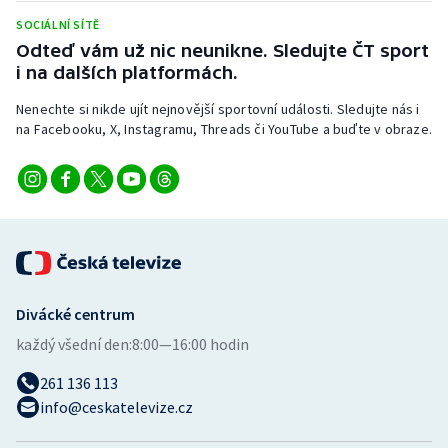
Stolní tenis
SOCIÁLNÍ SÍTĚ
Odteď vám už nic neunikne. Sledujte ČT sport
Triatlon
i na dalších platformách.
Veslování
Nenechte si nikde ujít nejnovější sportovní události. Sledujte nás i
na Facebooku, X, Instagramu, Threads či YouTube a buďte v obraze.
Vodní slalom
Volejbal
Ostatní
Divácké centrum
každý všední den:
8:00—16:00 hodin
261 136 113
info@ceskatelevize.cz