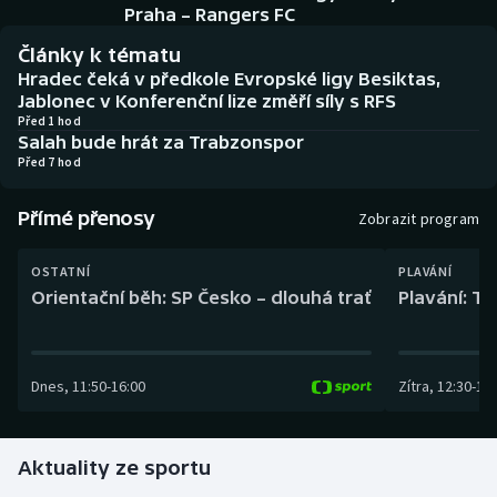
Baseball a softbal
Soutěže
Praha – Rangers FC
Články k tématu
Basketbal
Historické návraty
Hradec čeká v předkole Evropské ligy Besiktas,
Jablonec v Konferenční lize změří síly s RFS
Biatlon
Aplikace ČT sport
Před 1 hod
Salah bude hrát za Trabzonspor
Před 7 hod
Boby a skeleton
AZ kvíz
Přímé přenosy
Zobrazit program
Box
OSTATNÍ
PLAVÁNÍ
Curling
Orientační běh: SP Česko – dlouhá trať
Plavání: TK
Dostihy
Dnes
,
11:50
-
16:00
Zítra
,
12:30
-
13:
Florbal
Futsal
Aktuality ze sportu
Golf