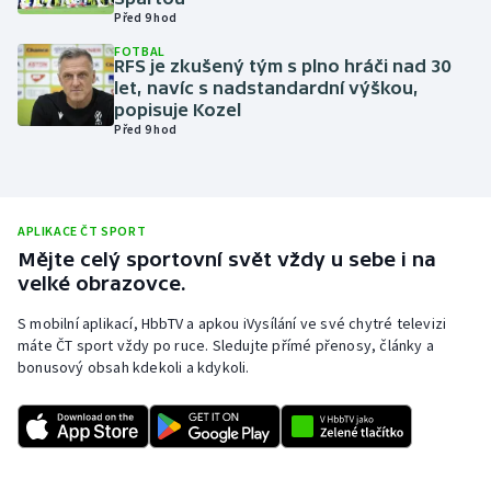
Před 9 hod
Olympijské hry
FOTBAL
RFS je zkušený tým s plno hráči nad 30
Parasport
let, navíc s nadstandardní výškou,
popisuje Kozel
Před 9 hod
Plavání
Plážový volejbal
APLIKACE ČT SPORT
Ragby
Mějte celý sportovní svět vždy u sebe i na
velké obrazovce.
Rychlobruslení
S mobilní aplikací, HbbTV a apkou iVysílání ve své chytré televizi
máte ČT sport vždy po ruce. Sledujte přímé přenosy, články a
Rychlostní kanoistika
bonusový obsah kdekoli a kdykoli.
Short track
Sportovní střelba