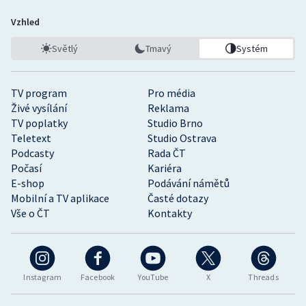
Vzhled
Světlý
Tmavý
Systém
TV program
Pro média
Živé vysílání
Reklama
TV poplatky
Studio Brno
Teletext
Studio Ostrava
Podcasty
Rada ČT
Počasí
Kariéra
E-shop
Podávání námětů
Mobilní a TV aplikace
Časté dotazy
Vše o ČT
Kontakty
Instagram
Facebook
YouTube
X
Threads