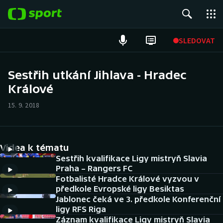
POPULÁRNÍ
SLEDOVAT
Fotbal
Sestřih utkání Jihlava - Hradec
Králové
Hokej
15. 9. 2018
Tenis
Atletika
Videa k tématu
Cyklistika
Sestřih kvalifikace Ligy mistryň Slavia
Praha – Rangers FC
Fotbalisté Hradce Králové vyzvou v
DALŠÍ SPORTY
předkole Evropské ligy Besiktas
Jablonec čeká ve 3. předkole Konferenční
Americký fotbal
NEPŘEHLÉDNĚTE
ligy RFS Riga
Záznam kvalifikace Ligy mistryň Slavia