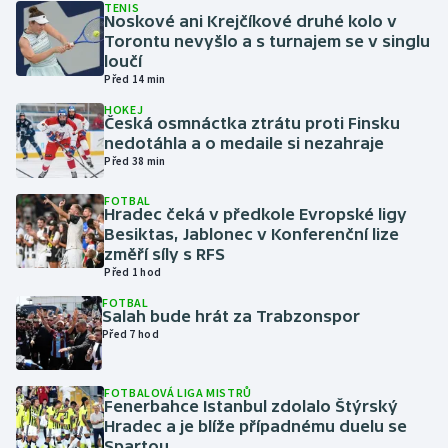
TENIS
Noskové ani Krejčíkové druhé kolo v
Torontu nevyšlo a s turnajem se v singlu
Gymnastika
loučí
Před 14 min
Házená
HOKEJ
Česká osmnáctka ztrátu proti Finsku
Jezdectví
nedotáhla a o medaile si nezahraje
Před 38 min
Judo
FOTBAL
Hradec čeká v předkole Evropské ligy
Besiktas, Jablonec v Konferenční lize
Krasobruslení
změří síly s RFS
Před 1 hod
Lezení
FOTBAL
Salah bude hrát za Trabzonspor
Lyže a snowboard
Před 7 hod
Moderní pětiboj
FOTBALOVÁ LIGA MISTRŮ
Fenerbahce Istanbul zdolalo Štýrský
Hradec a je blíže případnému duelu se
Motorsport
Spartou