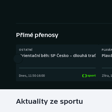
Curling
Dostihy
Florbal
Přímé přenosy
Futsal
Golf
OSTATNÍ
PLAVÁ
Orientační běh: SP Česko – dlouhá trať
Plavá
Gymnastika
Dnes
,
11:50
-
16:00
Zítra
,
Aktuality ze sportu