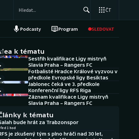
ČT
Podcasty
Program
SLEDOVAT
NEPŘEHLÉDNĚTE
Soutěže
idea k tématu
Sestřih kvalifikace Ligy mistryň
Historické návraty
Slavia Praha – Rangers FC
Fotbalisté Hradce Králové vyzvou v
Aplikace ČT sport
předkole Evropské ligy Besiktas
Jablonec čeká ve 3. předkole
AZ kvíz
Konferenční ligy RFS Riga
Záznam kvalifikace Ligy mistryň
Slavia Praha – Rangers FC
Články k tématu
Salah bude hrát za Trabzonspor
Před 1 hod
RFS je zkušený tým s plno hráči nad 30 let,