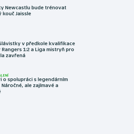
sty Newcastlu bude trénovat
 kouč Jaissle
Slávistky v předkole kvalifikace
 Rangers 1:2 a Liga mistryň pro
la zavřená
LENÍ
 o spolupráci s legendárním
Náročné, ale zajímavé a
é