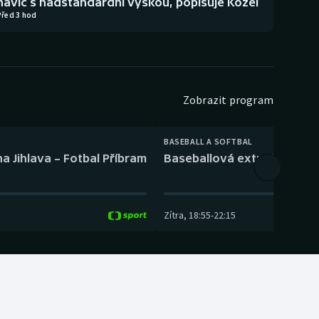
navíc s nadstandardní výškou, popisuje Kozel
Před 3 hod
Zobrazit program
BASEBALL A SOFTBAL
a Jihlava – Fotbal Příbram
Baseballová extraliga: Tře
Zítra
,
18:55
-
22:15