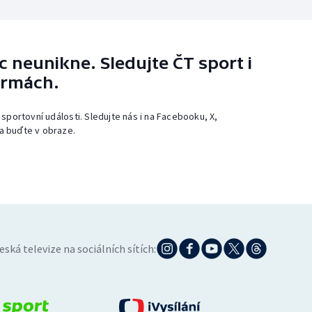
 neunikne. Sledujte ČT sport i
ormách.
 sportovní události. Sledujte nás i na Facebooku, X,
a buďte v obraze.
eská televize na sociálních sítích: