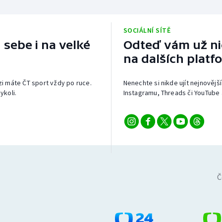
SOCIÁLNÍ SÍTĚ
 sebe i na velké
Odteď vám už nic
na dalších platf
izi máte ČT sport vždy po ruce.
Nenechte si nikde ujít nejnovější
ykoli.
Instagramu, Threads či YouTube 
Č