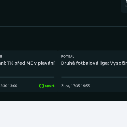
Moderní pětiboj
Triatlon
Motorsport
Veslování
Olympijské hry
Vodní slalom
Parasport
Volejbal
Plavání
Ostatní
NÍ
FOTBAL
ní: TK před ME v plavání
Druhá fotbalová liga: Vysočin
Plážový volejbal
12:30
-
13:00
Zítra
,
17:35
-
19:55