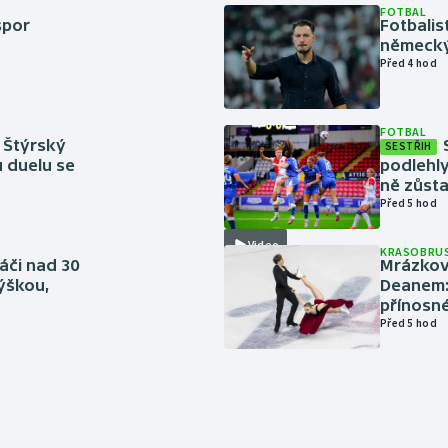
FOTBAL
spor
Fotbali
německý
Před 4 hod
FOTBAL
 Štýrský
SESTŘIH
u duelu se
podlehly
ně zůsta
Před 5 hod
Video
KRASOBRUS
áči nad 30
Mrázkovi
výškou,
Deanem: 
přínosn
Před 5 hod