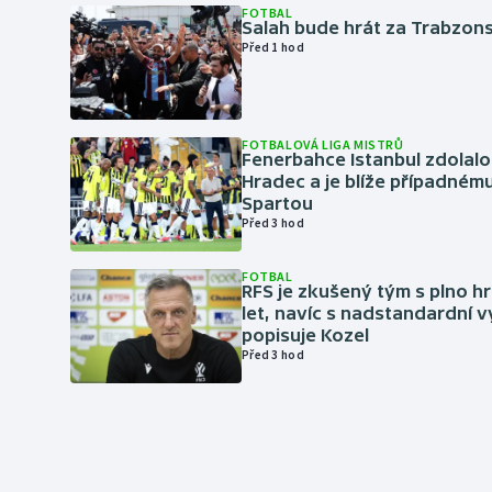
FOTBAL
Salah bude hrát za Trabzon
Před 1 hod
FOTBALOVÁ LIGA MISTRŮ
Fenerbahce Istanbul zdolalo
Hradec a je blíže případném
Spartou
Před 3 hod
FOTBAL
RFS je zkušený tým s plno hr
let, navíc s nadstandardní 
popisuje Kozel
Před 3 hod