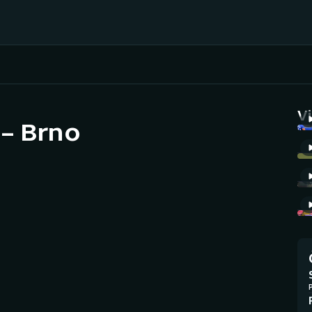
Házená
Ragby
V
 – Brno
Jezdectví
Rychlobruslení
Rychlostní
Judo
kanoistika
Krasobruslení
Short track
Lezení
Sportovní střelba
Lyže a snowboard
Stolní tenis