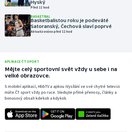
Hyský
Před 11 hod
Olympijské hry
BASKETBAL
Basketbalistou roku je podeváté
Parasport
Satoranský, Čechová slaví poprvé
Aktualizováno před 12 hod
Plavání
Plážový volejbal
APLIKACE ČT SPORT
Ragby
Mějte celý sportovní svět vždy u sebe i na
velké obrazovce.
Rychlobruslení
S mobilní aplikací, HbbTV a apkou iVysílání ve své chytré televizi
máte ČT sport vždy po ruce. Sledujte přímé přenosy, články a
Rychlostní kanoistika
bonusový obsah kdekoli a kdykoli.
Short track
Sportovní střelba