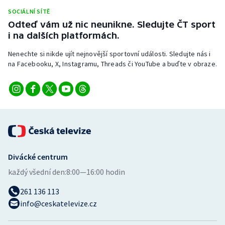
Stolní tenis
SOCIÁLNÍ SÍTĚ
Odteď vám už nic neunikne. Sledujte ČT sport
Triatlon
i na dalších platformách.
Nenechte si nikde ujít nejnovější sportovní události. Sledujte nás i
Veslování
na Facebooku, X, Instagramu, Threads či YouTube a buďte v obraze.
Vodní slalom
Volejbal
Ostatní
Divácké centrum
každý všední den:
8:00—16:00 hodin
261 136 113
info@ceskatelevize.cz