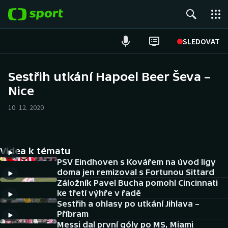
POPULÁRNÍ
SLEDOVAT
Fotbal
Sestřih utkání Hapoel Beer Ševa –
Nice
Hokej
10. 12. 2020
Tenis
Atletika
Videa k tématu
Cyklistika
PSV Eindhoven s Kovářem na úvod ligy
doma jen remizoval s Fortunou Sittard
Záložník Pavel Bucha pomohl Cincinnati
DALŠÍ SPORTY
ke třetí výhře v řadě
Sestřih a ohlasy po utkání Jihlava –
Americký fotbal
NEPŘEHLÉDNĚTE
Příbram
Messi dal první góly po MS, Miami