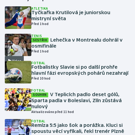
ATLETIKA
Tyčkařka Krutilová je juniorskou
Gymnastika
mistryní světa
Před 1 hod
Házená
TENIS
Lehečka v Montrealu dohrál v
SESTŘIH
Jezdectví
osmifinále
Před 1 hod
Judo
Video
FOTBAL
Fotbalistky Slavie si po další prohře
Krasobruslení
hlavní fázi evropských pohárů nezahrají
Před 10 hod
Lezení
FOTBAL
V Teplicích padlo deset gólů,
SOUHRN
Lyže a snowboard
Sparta padla v Boleslavi, Zlín zůstává
nulový
Aktualizováno před 11 hod
Moderní pětiboj
FOTBAL
Remíza 5:5 jako šok a porážka. Kluci si
Motorsport
spoustu věcí vyříkali, řekl trenér Plzně