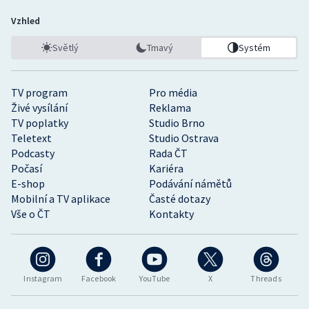
Vzhled
Světlý
Tmavý
Systém
TV program
Pro média
Živé vysílání
Reklama
TV poplatky
Studio Brno
Teletext
Studio Ostrava
Podcasty
Rada ČT
Počasí
Kariéra
E-shop
Podávání námětů
Mobilní a TV aplikace
Časté dotazy
Vše o ČT
Kontakty
Instagram
Facebook
YouTube
X
Threads