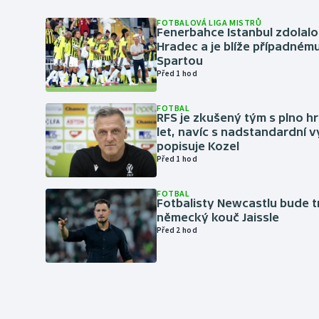
FOTBALOVÁ LIGA MISTRŮ
Fenerbahce Istanbul zdolalo
Hradec a je blíže případném
Spartou
Před 1 hod
FOTBAL
RFS je zkušený tým s plno hr
let, navíc s nadstandardní 
popisuje Kozel
Před 1 hod
FOTBAL
Fotbalisty Newcastlu bude 
německý kouč Jaissle
Před 2 hod