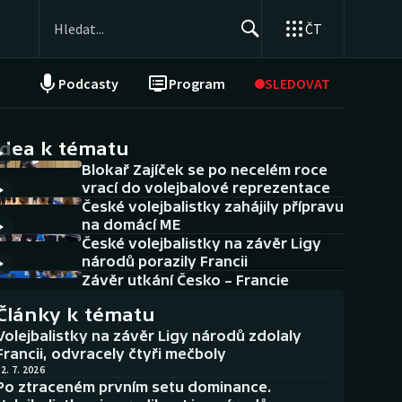
ČT
Podcasty
Program
SLEDOVAT
NEPŘEHLÉDNĚTE
Soutěže
idea k tématu
Blokař Zajíček se po necelém roce
Historické návraty
vrací do volejbalové reprezentace
České volejbalistky zahájily přípravu
Aplikace ČT sport
na domácí ME
České volejbalistky na závěr Ligy
AZ kvíz
národů porazily Francii
Závěr utkání Česko – Francie
Články k tématu
Volejbalistky na závěr Ligy národů zdolaly
Francii, odvracely čtyři mečboly
2. 7. 2026
Po ztraceném prvním setu dominance.