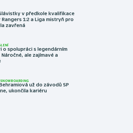
Slávistky v předkole kvalifikace
 Rangers 1:2 a Liga mistryň pro
la zavřená
LENÍ
 o spolupráci s legendárním
Náročné, ale zajímavé a
é
A SNOWBOARDING
Behramiová už do závodů SP
e, ukončila kariéru