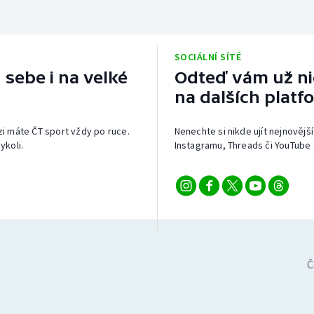
SOCIÁLNÍ SÍTĚ
 sebe i na velké
Odteď vám už nic
na dalších platf
izi máte ČT sport vždy po ruce.
Nenechte si nikde ujít nejnovější
ykoli.
Instagramu, Threads či YouTube 
Č