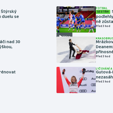
FOTBAL
 Štýrský
SESTŘIH
u duelu se
podlehly
ně zůsta
Před 3 hod
Video
KRASOBRUS
áči nad 30
Mrázkovi
výškou,
Deanem: 
přínosn
Před 3 hod
LYŽOVÁNÍ 
trénovat
Gutová-
nezasáhn
Před 3 hod