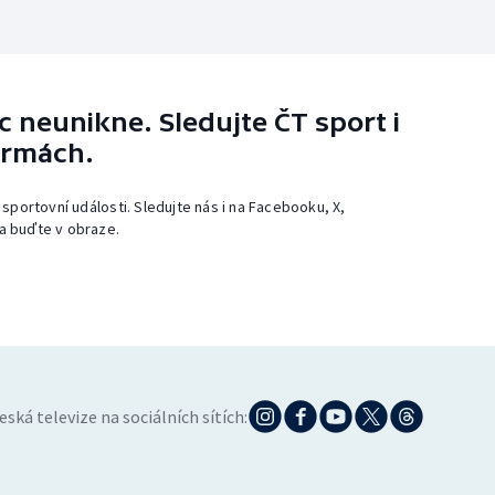
 neunikne. Sledujte ČT sport i
ormách.
 sportovní události. Sledujte nás i na Facebooku, X,
a buďte v obraze.
eská televize na sociálních sítích: