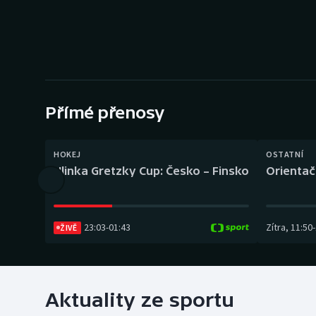
Curling
Dostihy
Florbal
Futsal
Přímé přenosy
Golf
HOKEJ
OSTATNÍ
Hlinka Gretzky Cup: Česko – Finsko
Orientač
Gymnastika
23:03
-
01:43
Zítra
,
11:50
-
ŽIVĚ
Aktuality ze sportu