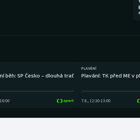
Moderní pětiboj
Triatlon
A
Motorsport
Veslování
Olympijské hry
Vodní slalom
Parasport
Volejbal
Plavání
Ostatní
PLAVÁNÍ
ní běh: SP Česko – dlouhá trať
Plavání: TK před ME v p
Plážový volejbal
16:00
7.8.
,
12:30
-
13:00