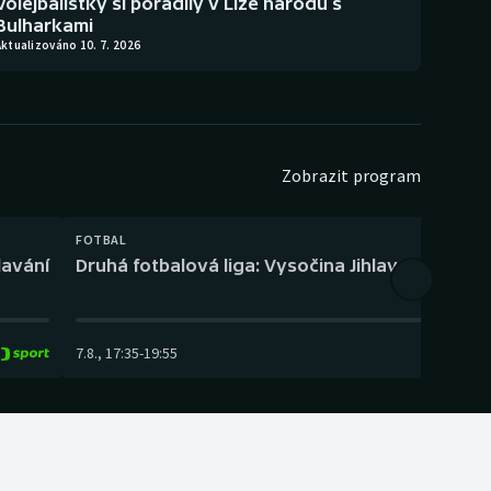
Volejbalistky si poradily v Lize národů s
Bulharkami
ktualizováno 10. 7. 2026
Zobrazit program
FOTBAL
lavání
Druhá fotbalová liga: Vysočina Jihlava – Fotbal
7.8.
,
17:35
-
19:55