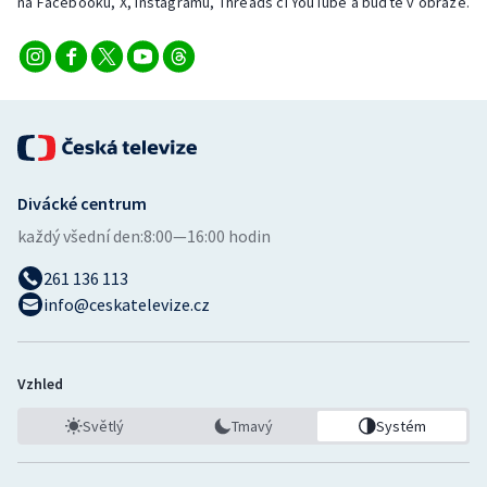
na Facebooku, X, Instagramu, Threads či YouTube a buďte v obraze.
Stolní tenis
Triatlon
Veslování
Vodní slalom
Divácké centrum
Volejbal
každý všední den:
8:00—16:00 hodin
Ostatní
261 136 113
info@ceskatelevize.cz
Vzhled
Světlý
Tmavý
Systém