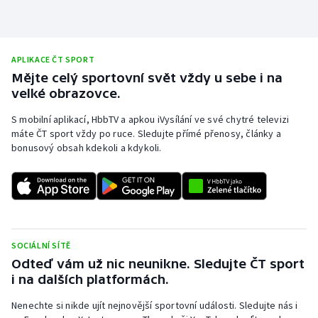
Olympijské hry
Parasport
APLIKACE ČT SPORT
Mějte celý sportovní svět vždy u sebe i na
Plavání
velké obrazovce.
S mobilní aplikací, HbbTV a apkou iVysílání ve své chytré televizi
Plážový volejbal
máte ČT sport vždy po ruce. Sledujte přímé přenosy, články a
bonusový obsah kdekoli a kdykoli.
Ragby
Rychlobruslení
Rychlostní kanoistika
SOCIÁLNÍ SÍTĚ
Short track
Odteď vám už nic neunikne. Sledujte ČT sport
i na dalších platformách.
Sportovní střelba
Nenechte si nikde ujít nejnovější sportovní události. Sledujte nás i