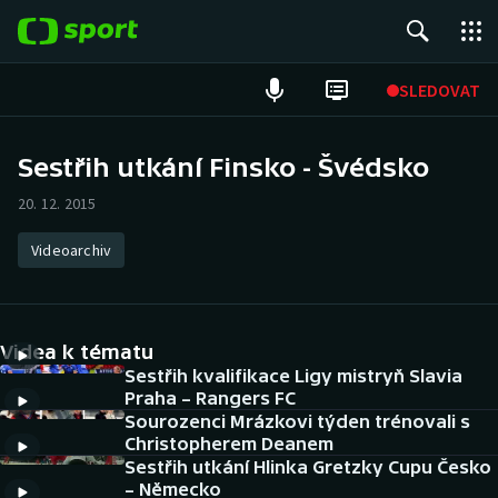
POPULÁRNÍ
SLEDOVAT
Fotbal
Sestřih utkání Finsko - Švédsko
Hokej
20. 12. 2015
Tenis
Videoarchiv
Atletika
Videa k tématu
Cyklistika
Sestřih kvalifikace Ligy mistryň Slavia
Praha – Rangers FC
DALŠÍ SPORTY
Sourozenci Mrázkovi týden trénovali s
Christopherem Deanem
Americký fotbal
NEPŘEHLÉDNĚTE
Sestřih utkání Hlinka Gretzky Cupu Česko
– Německo