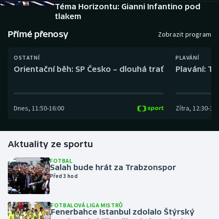
Baseball a softbal
Soutěže
Téma Horizontu: Gianni Infantino pod
tlakem
Basketbal
Historické návraty
Přímé přenosy
Zobrazit program
Biatlon
Aplikace ČT sport
OSTATNÍ
PLAVÁNÍ
Orientační běh: SP Česko – dlouhá trať
Plavání: TK
Boby a skeleton
AZ kvíz
Box
Dnes
,
11:50
-
16:00
Zítra
,
12:30
-
13:
Curling
Aktuality ze sportu
Dostihy
FOTBAL
Salah bude hrát za Trabzonspor
Florbal
Před 3 hod
Futsal
FOTBALOVÁ LIGA MISTRŮ
Fenerbahce Istanbul zdolalo Štýrský
Golf