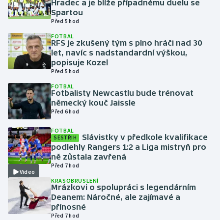
Hradec a je blíže případnému duelu se
Spartou
Před 5 hod
Gymnastika
FOTBAL
RFS je zkušený tým s plno hráči nad 30
Házená
let, navíc s nadstandardní výškou,
popisuje Kozel
Jezdectví
Před 5 hod
FOTBAL
Fotbalisty Newcastlu bude trénovat
Judo
německý kouč Jaissle
Před 6 hod
Krasobruslení
FOTBAL
Slávistky v předkole kvalifikace
SESTŘIH
Lezení
podlehly Rangers 1:2 a Liga mistryň pro
ně zůstala zavřená
Lyže a snowboard
Před 7 hod
Video
KRASOBRUSLENÍ
Moderní pětiboj
Mrázkovi o spolupráci s legendárním
Deanem: Náročné, ale zajímavé a
přínosné
Motorsport
Před 7 hod