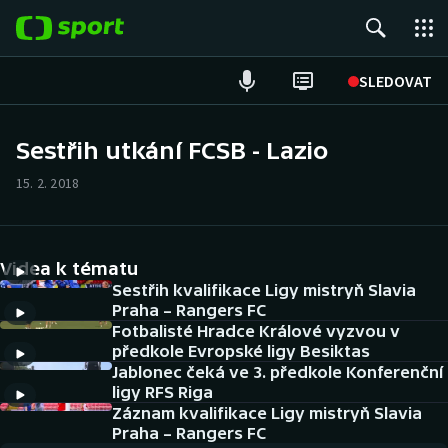
POPULÁRNÍ
SLEDOVAT
Fotbal
Sestřih utkání FCSB - Lazio
Hokej
15. 2. 2018
Tenis
Videa k tématu
Atletika
Sestřih kvalifikace Ligy mistryň Slavia
Praha – Rangers FC
Cyklistika
Fotbalisté Hradce Králové vyzvou v
předkole Evropské ligy Besiktas
DALŠÍ SPORTY
Jablonec čeká ve 3. předkole Konferenční
ligy RFS Riga
Americký fotbal
Záznam kvalifikace Ligy mistryň Slavia
NEPŘEHLÉDNĚTE
Praha – Rangers FC