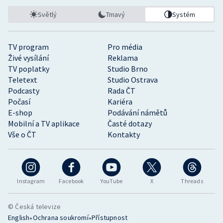
Světlý
Tmavý
Systém
TV program
Pro média
Živé vysílání
Reklama
TV poplatky
Studio Brno
Teletext
Studio Ostrava
Podcasty
Rada ČT
Počasí
Kariéra
E-shop
Podávání námětů
Mobilní a TV aplikace
Časté dotazy
Vše o ČT
Kontakty
Instagram
Facebook
YouTube
X
Threads
© Česká televize
•
•
English
Ochrana soukromí
Přístupnost