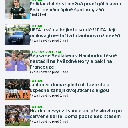
Polidar dal dost možná první gól hlavou.
Palici nemám úplně špatnou, zářil
Gymnastika
Před 1 hod
FOTBAL
Házená
UEFA trvá na bojkotu soutěží FIFA. Její
omluva jí nestačí a Infantinovi už nevěří
Jezdectví
Aktualizováno před 1 hod
PLÁŽOVÝ VOLEJBAL
Judo
Šépka se Sedlákem v Hamburku těsně
nestačili na hvězdné Nory a pak i na
Francouze
Krasobruslení
Aktualizováno před 2 hod
FOTBAL
Lezení
Jablonec doma splnil roli favorita a
úspěšně zahájil dvojutkání s Rigou
Lyže a snowboard
Aktualizováno před 2 hod
FOTBAL
Moderní pětiboj
Hradec nevyužil šance ani přesilovku po
červené kartě. Doma padl s Besiktasem
Aktualizováno před 3 hod
Motorsport