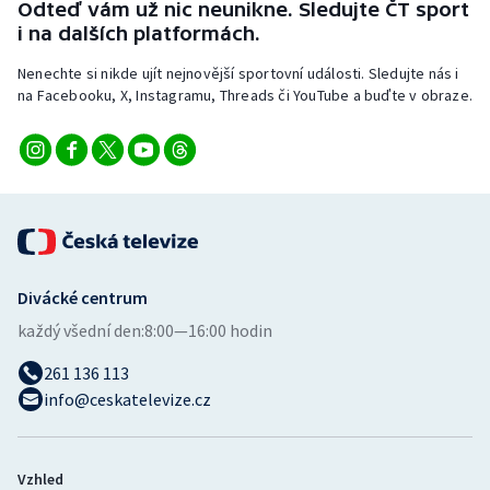
Odteď vám už nic neunikne. Sledujte ČT sport
Stolní tenis
i na dalších platformách.
Triatlon
Nenechte si nikde ujít nejnovější sportovní události. Sledujte nás i
na Facebooku, X, Instagramu, Threads či YouTube a buďte v obraze.
Veslování
Vodní slalom
Volejbal
Ostatní
Divácké centrum
každý všední den:
8:00—16:00 hodin
261 136 113
info@ceskatelevize.cz
Vzhled