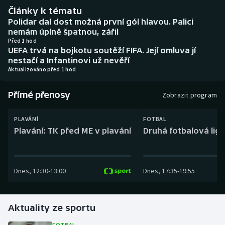
Baseball a softbal
Soutěže
Články k tématu
Polidar dal dost možná první gól hlavou. Palici
Basketbal
Historické návraty
nemám úplně špatnou, zářil
Před 1 hod
UEFA trvá na bojkotu soutěží FIFA. Její omluva jí
Biatlon
Aplikace ČT sport
nestačí a Infantinovi už nevěří
Aktualizováno před 1 hod
Boby a skeleton
AZ kvíz
Přímé přenosy
Zobrazit program
Box
PLAVÁNÍ
FOTBAL
Curling
Plavání: TK před ME v plavání
Druhá fotbalová liga
Dostihy
Dnes
,
12:30
-
13:00
Dnes
,
17:35
-
19:55
Florbal
Futsal
Aktuality ze sportu
Golf
FOTBAL