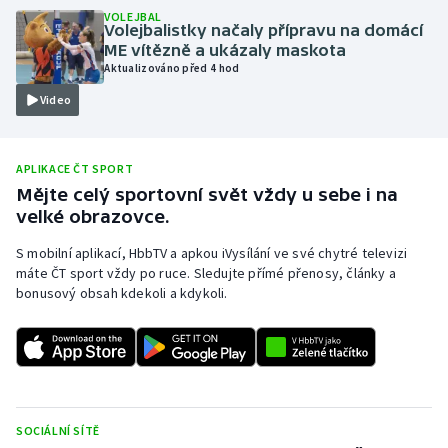
VOLEJBAL
Olympijské hry
Volejbalistky načaly přípravu na domácí
ME vítězně a ukázaly maskota
Aktualizováno před 4 hod
Parasport
Video
Plavání
APLIKACE ČT SPORT
Plážový volejbal
Mějte celý sportovní svět vždy u sebe i na
velké obrazovce.
Ragby
S mobilní aplikací, HbbTV a apkou iVysílání ve své chytré televizi
Rychlobruslení
máte ČT sport vždy po ruce. Sledujte přímé přenosy, články a
bonusový obsah kdekoli a kdykoli.
Rychlostní kanoistika
Short track
Sportovní střelba
SOCIÁLNÍ SÍTĚ