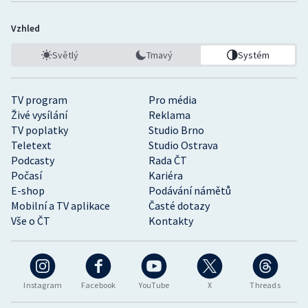
Vzhled
Světlý
Tmavý
Systém
TV program
Pro média
Živé vysílání
Reklama
TV poplatky
Studio Brno
Teletext
Studio Ostrava
Podcasty
Rada ČT
Počasí
Kariéra
E-shop
Podávání námětů
Mobilní a TV aplikace
Časté dotazy
Vše o ČT
Kontakty
Instagram
Facebook
YouTube
X
Threads