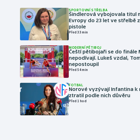
SPORTOVNÍ STŘELBA
Šindlerová vybojovala titul 
Evropy do 23 let ve střelbě 
pistole
Před 33 min
MODERNÍ PĚTIBOJ
Čeští pětibojaři se do finále
nepodívají. Lukeš vzdal, To
nepostoupil
Před 54 min
FOTBAL
Norové vyzývají Infantina k 
ztratil podle nich důvěru
Před 1 hod