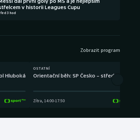
Messi dal první góly po MS a je nejlepším
střelcem v historii Leagues Cupu
Před 3 hod
Zobrazit program
OSTATNÍ
H
kol Hluboká
Orientační běh: SP Česko – střední trať
H
Zítra
,
14:00
-
17:50
Z