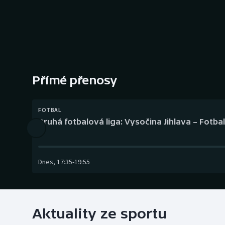
Curling
Dostihy
Florbal
Futsal
Přímé přenosy
Golf
FOTBAL
Druhá fotbalová liga: Vysočina Jihlava – Fotba
Gymnastika
Dnes
,
17:35
-
19:55
Aktuality ze sportu