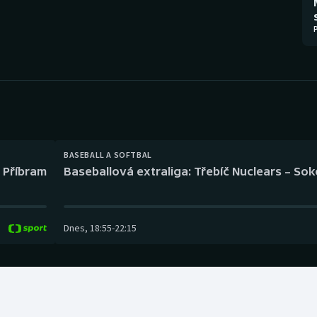
Moderní pětiboj
Triatlon
Motorsport
Veslování
Olympijské hry
Vodní slalom
Parasport
Volejbal
Plavání
Ostatní
BASEBALL A SOFTBAL
l Příbram
Baseballová extraliga: Třebíč Nuclears – So
Plážový volejbal
Dnes
,
18:55
-
22:15