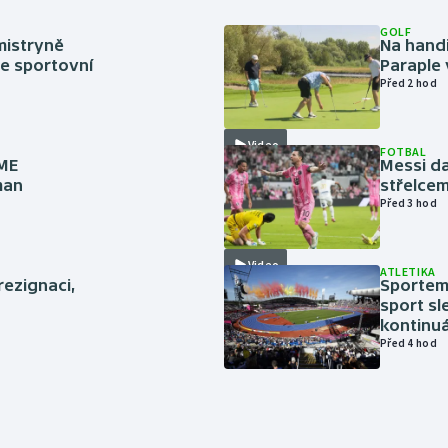
GOLF
mistryně
Na handi
ze sportovní
Paraple 
Před 2 hod
Video
FOTBAL
 ME
Messi da
man
střelcem
Před 3 hod
Video
ATLETIKA
rezignaci,
Sportem 
sport sl
kontinuá
Před 4 hod