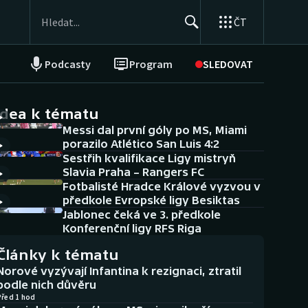
ČT
Podcasty
Program
SLEDOVAT
NEPŘEHLÉDNĚTE
Soutěže
idea k tématu
Messi dal první góly po MS, Miami
Historické návraty
porazilo Atlético San Luis 4:2
Sestřih kvalifikace Ligy mistryň
Aplikace ČT sport
Slavia Praha – Rangers FC
Fotbalisté Hradce Králové vyzvou v
AZ kvíz
předkole Evropské ligy Besiktas
Jablonec čeká ve 3. předkole
Konferenční ligy RFS Riga
Články k tématu
Norové vyzývají Infantina k rezignaci, ztratil
podle nich důvěru
Před 1 hod