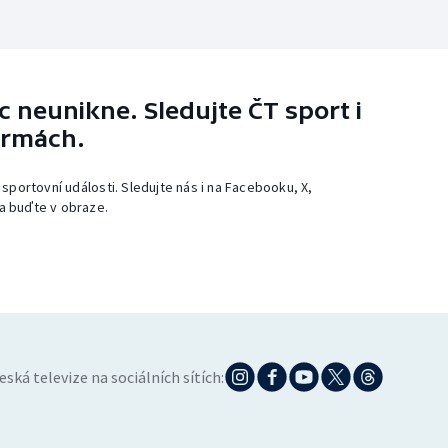
 neunikne. Sledujte ČT sport i
ormách.
 sportovní události. Sledujte nás i na Facebooku, X,
a buďte v obraze.
eská televize na sociálních sítích: