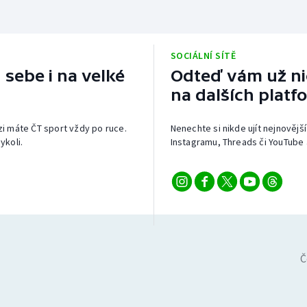
SOCIÁLNÍ SÍTĚ
 sebe i na velké
Odteď vám už nic
na dalších platf
izi máte ČT sport vždy po ruce.
Nenechte si nikde ujít nejnovější
ykoli.
Instagramu, Threads či YouTube 
Č