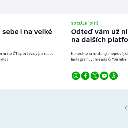
SOCIÁLNÍ SÍTĚ
 sebe i na velké
Odteď vám už nic
na dalších platf
izi máte ČT sport vždy po ruce.
Nenechte si nikde ujít nejnovější
ykoli.
Instagramu, Threads či YouTube 
Č