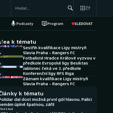
ČT
Podcasty
Program
SLEDOVAT
NEPŘEHLÉDNĚTE
Soutěže
idea k tématu
Sestřih kvalifikace Ligy mistryň
Historické návraty
Slavia Praha – Rangers FC
Fotbalisté Hradce Králové vyzvou v
Aplikace ČT sport
předkole Evropské ligy Besiktas
Jablonec čeká ve 3. předkole
AZ kvíz
Konferenční ligy RFS Riga
Záznam kvalifikace Ligy mistryň
Slavia Praha – Rangers FC
Články k tématu
Polidar dal dost možná první gól hlavou. Palici
nemám úplně špatnou, zářil
Před 2 hod