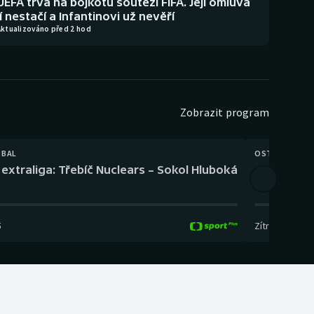
UEFA trvá na bojkotu soutěží FIFA. Její omluva
jí nestačí a Infantinovi už nevěří
Aktualizováno před 2 hod
Zobrazit program
TBAL
OSTATNÍ
extraliga: Třebíč Nuclears – Sokol Hluboká
Orientační
5
Zítra
,
14:00
-
17