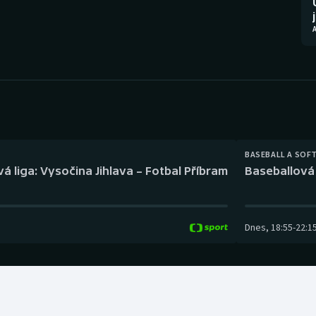
Moderní pětiboj
Triatlon
Motorsport
Veslování
Olympijské hry
Vodní slalom
Parasport
Volejbal
Plavání
Ostatní
BASEBALL A SOF
á liga: Vysočina Jihlava – Fotbal Příbram
Baseballová 
Plážový volejbal
Dnes
,
18:55
-
22:1