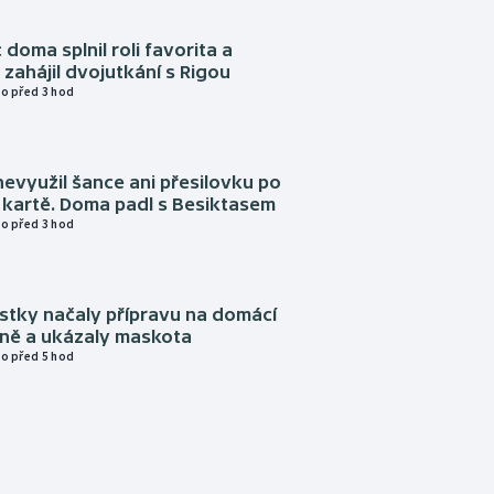
 doma splnil roli favorita a
zahájil dvojutkání s Rigou
o před 3 hod
evyužil šance ani přesilovku po
 kartě. Doma padl s Besiktasem
o před 3 hod
istky načaly přípravu na domácí
zně a ukázaly maskota
o před 5 hod