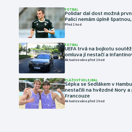
FOTBAL
Polidar dal dost možná první
Palici nemám úplně špatnou, 
Před 2 hod
FOTBAL
UEFA trvá na bojkotu soutěží 
omluva jí nestačí a Infantino
Aktualizováno před 2 hod
PLÁŽOVÝ VOLEJBAL
Šépka se Sedlákem v Hambu
nestačili na hvězdné Nory a 
Francouze
Aktualizováno před 2 hod