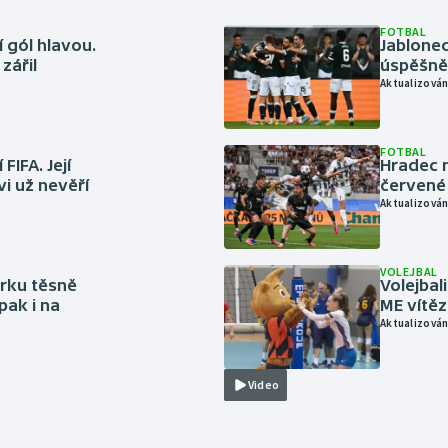
FOTBAL
 gól hlavou.
Jablonec
zářil
úspěšně 
Aktualizován
FOTBAL
FIFA. Její
Hradec n
vi už nevěří
červené
Aktualizován
VOLEJBAL
rku těsně
Volejbal
pak i na
ME vítě
Aktualizován
Video