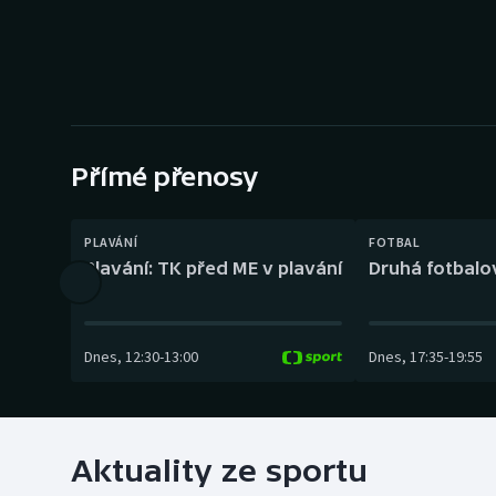
Curling
Dostihy
Florbal
Futsal
Přímé přenosy
Golf
PLAVÁNÍ
FOTBAL
Plavání: TK před ME v plavání
Druhá fotbalov
Gymnastika
Dnes
,
12:30
-
13:00
Dnes
,
17:35
-
19:55
Aktuality ze sportu