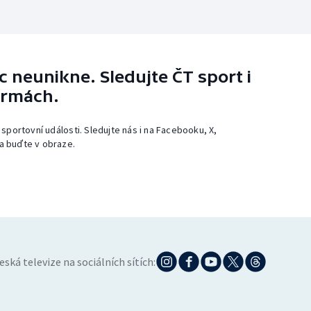
 neunikne. Sledujte ČT sport i
ormách.
 sportovní události. Sledujte nás i na Facebooku, X,
a buďte v obraze.
eská televize na sociálních sítích: