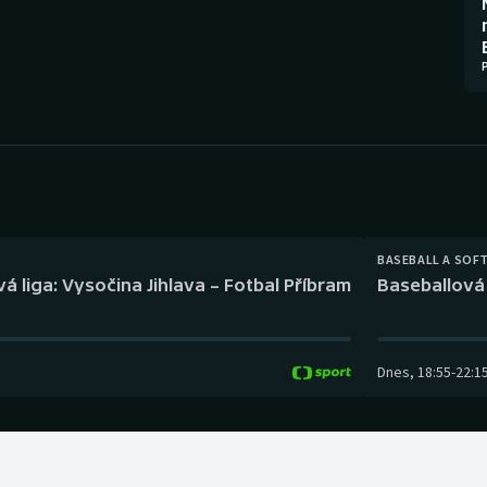
Moderní pětiboj
Triatlon
Motorsport
Veslování
Olympijské hry
Vodní slalom
Parasport
Volejbal
Plavání
Ostatní
BASEBALL A SOF
Plážový volejbal
á liga: Vysočina Jihlava – Fotbal Příbram
Baseballová 
Dnes
,
18:55
-
22:1