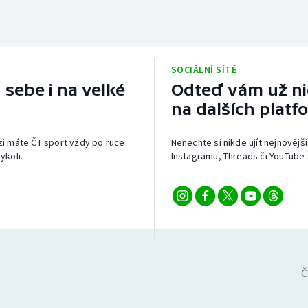
SOCIÁLNÍ SÍTĚ
 sebe i na velké
Odteď vám už nic
na dalších platf
izi máte ČT sport vždy po ruce.
Nenechte si nikde ujít nejnovější
ykoli.
Instagramu, Threads či YouTube 
Č