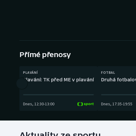
Curling
Dostihy
Florbal
Futsal
Přímé přenosy
Golf
PLAVÁNÍ
FOTBAL
Gymnastika
Plavání: TK před ME v plavání
Druhá fotbalov
Dnes
,
12:30
-
13:00
Dnes
,
17:35
-
19:55
Aktuality ze sportu