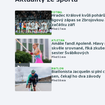
FOTBAL
Hradec Králové kvůli pohár
ligový zápas se Zbrojovkou 
začátku září
Před 17 min
ATLETIKA
Amálie fandí Apoleně. Hlav
skvěle srovnané, říká zkuše
sester Švábíkových
Před 51 min
Video
BIATLON
Biatlonista Jacquelin si plní 
sen, čekají ho dva závody
Před 58 min