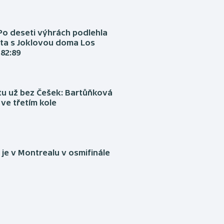
Po deseti výhrách podlehla
ta s Joklovou doma Los
82:89
tu už bez Češek: Bartůňková
 ve třetím kole
je v Montrealu v osmifinále