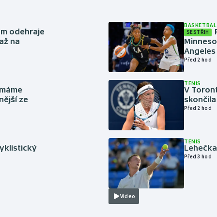
BASKETBAL
ům odehraje
SESTŘIH
až na
Minneso
Angeles 
Před 2 hod
TENIS
y máme
V Toron
nější ze
skončila
Před 2 hod
TENIS
cyklistický
Lehečka 
Před 3 hod
Video