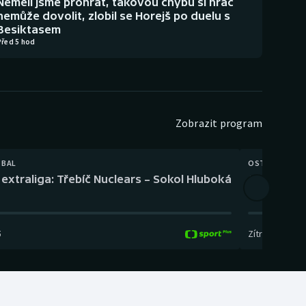
Neměli jsme prohrát, takovou chybu si hráč
nemůže dovolit, zlobil se Horejš po duelu s
Besiktasem
Před 5 hod
Zobrazit program
TBAL
OSTATNÍ
extraliga: Třebíč Nuclears – Sokol Hluboká
Orientační
5
Zítra
,
14:00
-
17