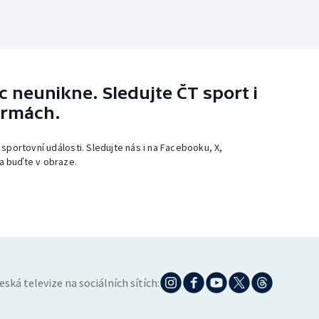
 neunikne. Sledujte ČT sport i
ormách.
 sportovní události. Sledujte nás i na Facebooku, X,
a buďte v obraze.
eská televize na sociálních sítích: