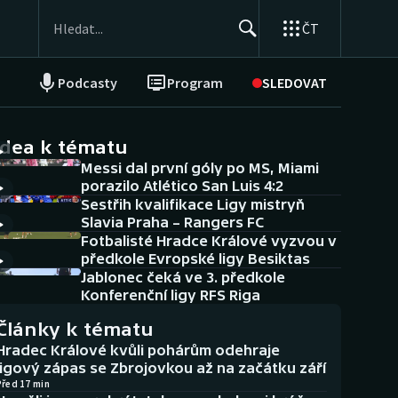
ČT
Podcasty
Program
SLEDOVAT
NEPŘEHLÉDNĚTE
Soutěže
idea k tématu
Messi dal první góly po MS, Miami
Historické návraty
porazilo Atlético San Luis 4:2
Sestřih kvalifikace Ligy mistryň
Aplikace ČT sport
Slavia Praha – Rangers FC
Fotbalisté Hradce Králové vyzvou v
AZ kvíz
předkole Evropské ligy Besiktas
Jablonec čeká ve 3. předkole
Konferenční ligy RFS Riga
Články k tématu
Hradec Králové kvůli pohárům odehraje
ligový zápas se Zbrojovkou až na začátku září
Před 17 min