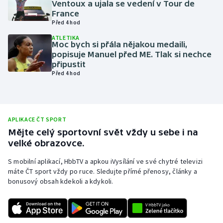
Ventoux a ujala se vedení v Tour de
France
Olympijské hry
Před 4 hod
Parasport
ATLETIKA
Moc bych si přála nějakou medaili,
popisuje Manuel před ME. Tlak si nechce
Plavání
připustit
Před 4 hod
Plážový volejbal
Ragby
APLIKACE ČT SPORT
Mějte celý sportovní svět vždy u sebe i na
Rychlobruslení
velké obrazovce.
Rychlostní kanoistika
S mobilní aplikací, HbbTV a apkou iVysílání ve své chytré televizi
máte ČT sport vždy po ruce. Sledujte přímé přenosy, články a
bonusový obsah kdekoli a kdykoli.
Short track
Sportovní střelba