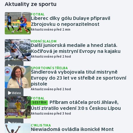
Aktuality ze sportu
Gymnastika
FOTBAL
Liberec díky gólu Dulaye připravil
Zbrojovku o neporazitelnost
Házená
Aktualizováno před 2 min
VODNÍ SLALOM
Jezdectví
Další juniorská medaile a hned zlatá.
Kočířová je mistryní Evropy na kajaku
Judo
Aktualizováno před 2 hod
Video
SPORTOVNÍ STŘELBA
Krasobruslení
Šindlerová vybojovala titul mistryně
Evropy do 23 let ve střelbě ze sportovní
pistole
Lezení
Aktualizováno před 2 hod
Video
FOTBAL
Lyže a snowboard
Příbram otáčela proti Jihlavě,
SESTŘIH
Ústí ztratilo vedení 3:0 s Českou Lípou
Moderní pětiboj
Aktualizováno před 3 hod
Video
CYKLISTIKA
Motorsport
Niewiadomá ovládla ikonické Mont