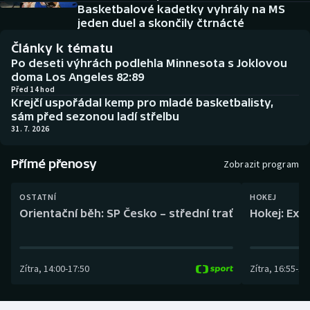
Baseball a softbal
Soutěže
Basketbalové kadetky vyhrály na MS
jeden duel a skončily čtrnácté
Basketbal
Historické návraty
Články k tématu
Po deseti výhrách podlehla Minnesota s Joklovou
Biatlon
Aplikace ČT sport
doma Los Angeles 82:89
Před 14 hod
Krejčí uspořádal kemp pro mladé basketbalisty,
Boby a skeleton
AZ kvíz
sám před sezonou ladí střelbu
31. 7. 2026
Box
Přímé přenosy
Zobrazit program
Curling
OSTATNÍ
HOKEJ
Dostihy
Orientační běh: SP Česko – střední trať
Hokej: Exh
Florbal
Zítra
,
14:00
-
17:50
Zítra
,
16:55
-
19
Futsal
Golf