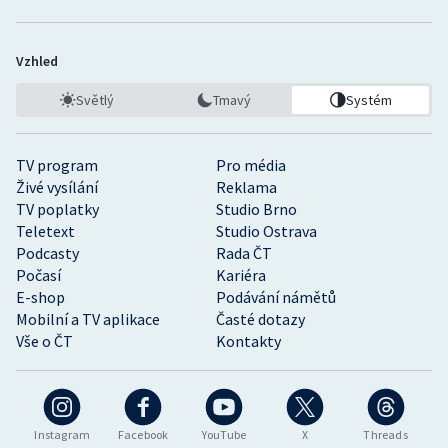
Vzhled
Světlý
Tmavý
Systém
TV program
Pro média
Živé vysílání
Reklama
TV poplatky
Studio Brno
Teletext
Studio Ostrava
Podcasty
Rada ČT
Počasí
Kariéra
E-shop
Podávání námětů
Mobilní a TV aplikace
Časté dotazy
Vše o ČT
Kontakty
Instagram
Facebook
YouTube
X
Threads