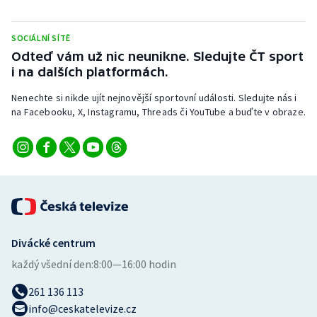
Stolní tenis
SOCIÁLNÍ SÍTĚ
Triatlon
Odteď vám už nic neunikne. Sledujte ČT sport
i na dalších platformách.
Veslování
Nenechte si nikde ujít nejnovější sportovní události. Sledujte nás i
Vodní slalom
na Facebooku, X, Instagramu, Threads či YouTube a buďte v obraze.
Volejbal
Ostatní
Divácké centrum
každý všední den:
8:00—16:00 hodin
261 136 113
info@ceskatelevize.cz