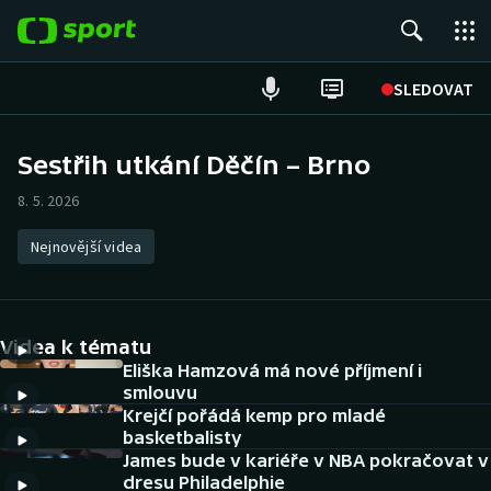
POPULÁRNÍ
SLEDOVAT
Fotbal
Sestřih utkání Děčín – Brno
Hokej
8. 5. 2026
Tenis
Nejnovější videa
Atletika
Videa k tématu
Cyklistika
Eliška Hamzová má nové příjmení i
smlouvu
DALŠÍ SPORTY
Krejčí pořádá kemp pro mladé
basketbalisty
Americký fotbal
NEPŘEHLÉDNĚTE
James bude v kariéře v NBA pokračovat v
dresu Philadelphie