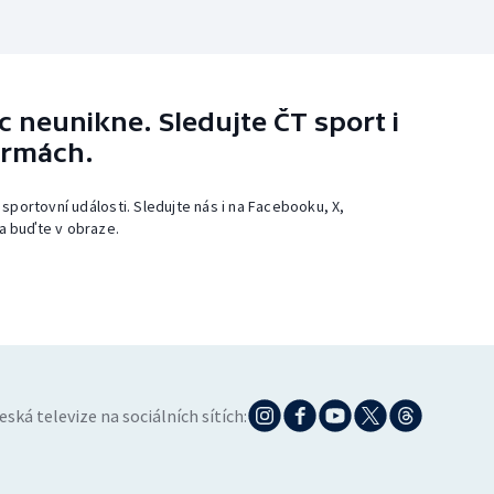
 neunikne. Sledujte ČT sport i
ormách.
 sportovní události. Sledujte nás i na Facebooku, X,
a buďte v obraze.
eská televize na sociálních sítích: