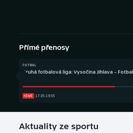
Curling
Dostihy
Florbal
Futsal
Přímé přenosy
Golf
FOTBAL
Druhá fotbalová liga: Vysočina Jihlava – Fotba
Gymnastika
17:35
-
19:55
ŽIVĚ
Aktuality ze sportu