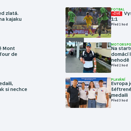
FOTBAL
ed zlatá.
Vys
ŽIVĚ
 na kajaku
1:1
Před 1 hod
Video
MOTORSP
é Mont
Na start
 Tour de
domácí l
nehodě
Před 2 hod
PLAVÁNÍ
daili,
Evropa j
ak si nechce
šéftrené
medaili
Před 3 hod