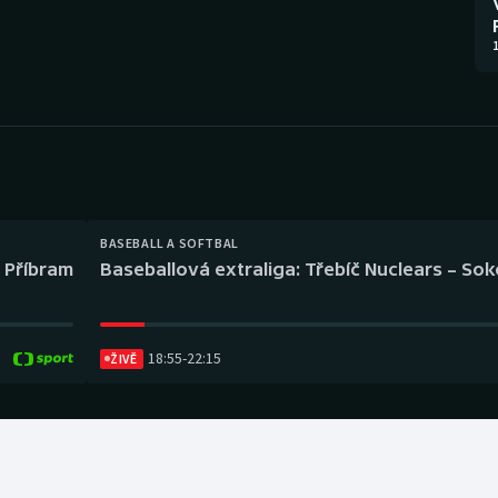
Moderní pětiboj
Triatlon
1
Motorsport
Veslování
Olympijské hry
Vodní slalom
Parasport
Volejbal
Plavání
Ostatní
BASEBALL A SOFTBAL
l Příbram
Baseballová extraliga: Třebíč Nuclears – So
Plážový volejbal
18:55
-
22:15
ŽIVĚ