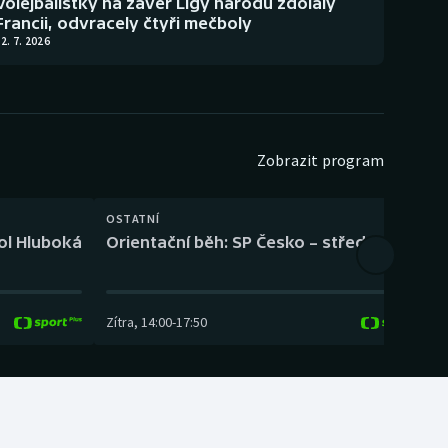
Volejbalistky na závěr Ligy národů zdolaly
Francii, odvracely čtyři mečboly
2. 7. 2026
Zobrazit program
OSTATNÍ
H
kol Hluboká
Orientační běh: SP Česko – střední trať
H
Zítra
,
14:00
-
17:50
Z