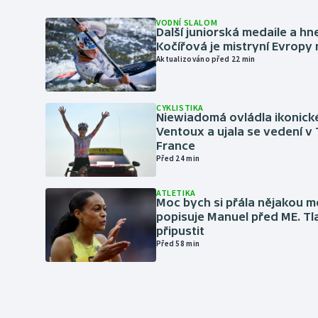
VODNÍ SLALOM
Další juniorská medaile a hn
Kočířová je mistryní Evropy
Aktualizováno před 22 min
CYKLISTIKA
Niewiadomá ovládla ikonick
Ventoux a ujala se vedení v
France
Před 24 min
ATLETIKA
Moc bych si přála nějakou me
popisuje Manuel před ME. Tl
připustit
Před 58 min