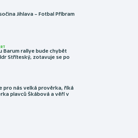
očina Jihlava – Fotbal Příbram
ORT
u Barum rallye bude chybět
ídr Stříteský, zotavuje se po
e pro nás velká prověrka, říká
rka plavců Škábová a věří v