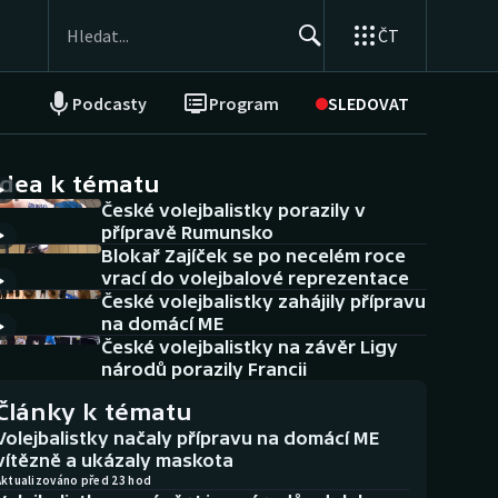
ČT
Podcasty
Program
SLEDOVAT
NEPŘEHLÉDNĚTE
Soutěže
idea k tématu
České volejbalistky porazily v
Historické návraty
přípravě Rumunsko
Blokař Zajíček se po necelém roce
Aplikace ČT sport
vrací do volejbalové reprezentace
České volejbalistky zahájily přípravu
AZ kvíz
na domácí ME
České volejbalistky na závěr Ligy
národů porazily Francii
Články k tématu
Volejbalistky načaly přípravu na domácí ME
vítězně a ukázaly maskota
Aktualizováno před 23 hod