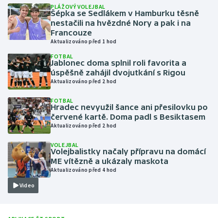
PLÁŽOVÝ VOLEJBAL
Šépka se Sedlákem v Hamburku těsně
Gymnastika
nestačili na hvězdné Nory a pak i na
Francouze
Aktualizováno před 1 hod
Házená
FOTBAL
Jablonec doma splnil roli favorita a
Jezdectví
úspěšně zahájil dvojutkání s Rigou
Aktualizováno před 2 hod
Judo
FOTBAL
Hradec nevyužil šance ani přesilovku po
Krasobruslení
červené kartě. Doma padl s Besiktasem
Aktualizováno před 2 hod
Lezení
VOLEJBAL
Volejbalistky načaly přípravu na domácí
ME vítězně a ukázaly maskota
Lyže a snowboard
Aktualizováno před 4 hod
Moderní pětiboj
Video
Motorsport