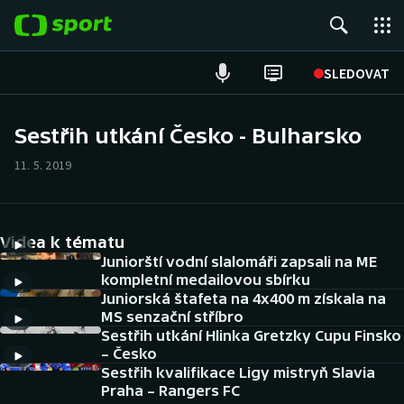
POPULÁRNÍ
SLEDOVAT
Fotbal
Sestřih utkání Česko - Bulharsko
Hokej
11. 5. 2019
Tenis
Videa k tématu
Atletika
Juniorští vodní slalomáři zapsali na ME
kompletní medailovou sbírku
Cyklistika
Juniorská štafeta na 4x400 m získala na
MS senzační stříbro
DALŠÍ SPORTY
Sestřih utkání Hlinka Gretzky Cupu Finsko
– Česko
Americký fotbal
Sestřih kvalifikace Ligy mistryň Slavia
NEPŘEHLÉDNĚTE
Praha – Rangers FC