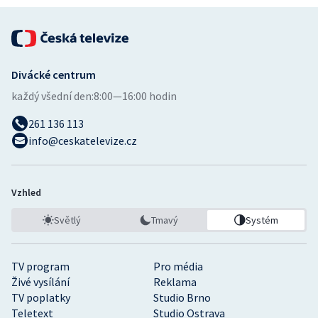
Stolní tenis
Triatlon
Divácké centrum
Veslování
každý všední den:
8:00—16:00 hodin
Vodní slalom
261 136 113
info@ceskatelevize.cz
Volejbal
Ostatní
Vzhled
Světlý
Tmavý
Systém
TV program
Pro média
Živé vysílání
Reklama
TV poplatky
Studio Brno
Teletext
Studio Ostrava