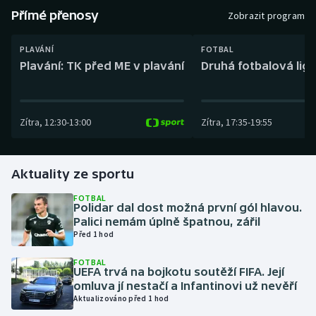
Baseball a softbal
Soutěže
Přímé přenosy
Zobrazit program
Basketbal
Historické návraty
PLAVÁNÍ
FOTBAL
Plavání: TK před ME v plavání
Druhá fotbalová liga
Biatlon
Aplikace ČT sport
Boby a skeleton
AZ kvíz
Zítra
,
12:30
-
13:00
Zítra
,
17:35
-
19:55
Box
Aktuality ze sportu
Curling
FOTBAL
Polidar dal dost možná první gól hlavou.
Dostihy
Palici nemám úplně špatnou, zářil
Před 1 hod
Florbal
FOTBAL
UEFA trvá na bojkotu soutěží FIFA. Její
Futsal
omluva jí nestačí a Infantinovi už nevěří
Aktualizováno před 1 hod
Golf