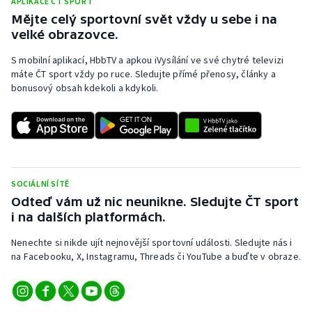
APLIKACE ČT SPORT
Mějte celý sportovní svět vždy u sebe i na
Olympijské hry
velké obrazovce.
Parasport
S mobilní aplikací, HbbTV a apkou iVysílání ve své chytré televizi
máte ČT sport vždy po ruce. Sledujte přímé přenosy, články a
Plavání
bonusový obsah kdekoli a kdykoli.
Plážový volejbal
Ragby
SOCIÁLNÍ SÍTĚ
Rychlobruslení
Odteď vám už nic neunikne. Sledujte ČT sport
i na dalších platformách.
Rychlostní kanoistika
Nenechte si nikde ujít nejnovější sportovní události. Sledujte nás i
Short track
na Facebooku, X, Instagramu, Threads či YouTube a buďte v obraze.
Sportovní střelba