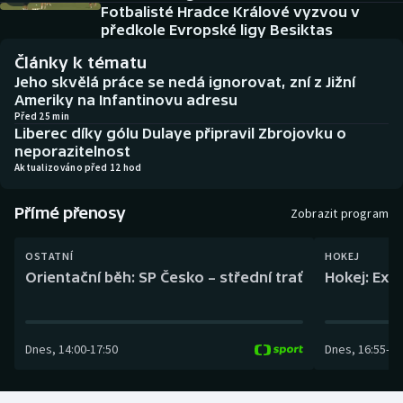
Baseball a softbal
Soutěže
Fotbalisté Hradce Králové vyzvou v
předkole Evropské ligy Besiktas
Basketbal
Historické návraty
Články k tématu
Jeho skvělá práce se nedá ignorovat, zní z Jižní
Biatlon
Aplikace ČT sport
Ameriky na Infantinovu adresu
Před 25 min
Liberec díky gólu Dulaye připravil Zbrojovku o
Boby a skeleton
AZ kvíz
neporazitelnost
Aktualizováno před 12 hod
Box
Přímé přenosy
Zobrazit program
Curling
OSTATNÍ
HOKEJ
Dostihy
Orientační běh: SP Česko – střední trať
Hokej: Exh
Florbal
Dnes
,
14:00
-
17:50
Dnes
,
16:55
-
19
Futsal
Golf