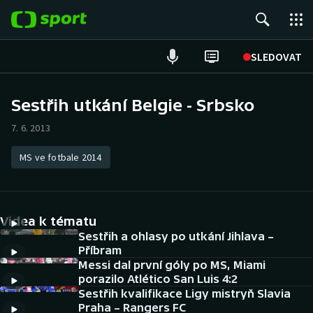
POPULÁRNÍ
SLEDOVAT
Fotbal
Sestřih utkání Belgie - Srbsko
Hokej
7. 6. 2013
Tenis
MS ve fotbale 2014
Atletika
Videa k tématu
Cyklistika
Sestřih a ohlasy po utkání Jihlava –
Příbram
DALŠÍ SPORTY
Messi dal první góly po MS, Miami
porazilo Atlético San Luis 4:2
Americký fotbal
NEPŘEHLÉDNĚTE
Sestřih kvalifikace Ligy mistryň Slavia
Praha – Rangers FC