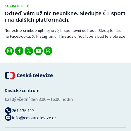
Stolní tenis
SOCIÁLNÍ SÍTĚ
Odteď vám už nic neunikne. Sledujte ČT sport
Triatlon
i na dalších platformách.
Nenechte si nikde ujít nejnovější sportovní události. Sledujte nás i
Veslování
na Facebooku, X, Instagramu, Threads či YouTube a buďte v obraze.
Vodní slalom
Volejbal
Ostatní
Divácké centrum
každý všední den:
8:00—16:00 hodin
261 136 113
info@ceskatelevize.cz