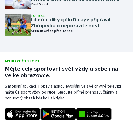
Před 5 hod
Olympijské hry
FOTBAL
Liberec díky gólu Dulaye připravil
Parasport
Zbrojovku o neporazitelnost
Aktualizováno před 12 hod
Plavání
Plážový volejbal
APLIKACE ČT SPORT
Ragby
Mějte celý sportovní svět vždy u sebe i na
velké obrazovce.
Rychlobruslení
S mobilní aplikací, HbbTV a apkou iVysílání ve své chytré televizi
máte ČT sport vždy po ruce. Sledujte přímé přenosy, články a
Rychlostní kanoistika
bonusový obsah kdekoli a kdykoli.
Short track
Sportovní střelba