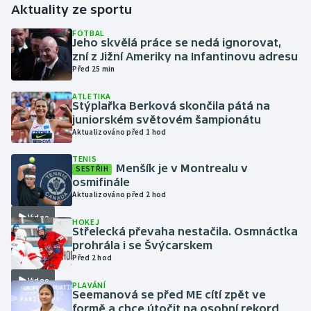
Aktuality ze sportu
Gymnastika
FOTBAL
Jeho skvělá práce se nedá ignorovat,
zní z Jižní Ameriky na Infantinovu adresu
Házená
Před 25 min
ATLETIKA
Jezdectví
Stýplařka Berková skončila pátá na
juniorském světovém šampionátu
Judo
Aktualizováno před 1 hod
TENIS
Krasobruslení
Menšík je v Montrealu v
SESTŘIH
osmifinále
Aktualizováno před 2 hod
Lezení
Video
HOKEJ
Lyže a snowboard
Střelecká převaha nestačila. Osmnáctka
prohrála i se Švýcarskem
Před 2 hod
Moderní pětiboj
Video
PLAVÁNÍ
Seemanová se před ME cítí zpět ve
Motorsport
formě a chce útočit na osobní rekord