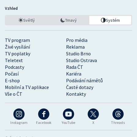
Vzhled
Světlý
Tmavý
Systém
TV program
Pro média
Živé vysílání
Reklama
TV poplatky
Studio Brno
Teletext
Studio Ostrava
Podcasty
Rada ČT
Počasí
Kariéra
E-shop
Podávání námětů
Mobilní a TV aplikace
Časté dotazy
Vše o ČT
Kontakty
Instagram
Facebook
YouTube
X
Threads