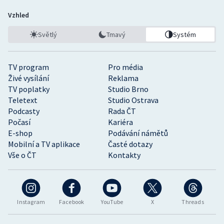
Vzhled
Světlý
Tmavý
Systém
TV program
Pro média
Živé vysílání
Reklama
TV poplatky
Studio Brno
Teletext
Studio Ostrava
Podcasty
Rada ČT
Počasí
Kariéra
E-shop
Podávání námětů
Mobilní a TV aplikace
Časté dotazy
Vše o ČT
Kontakty
Instagram
Facebook
YouTube
X
Threads