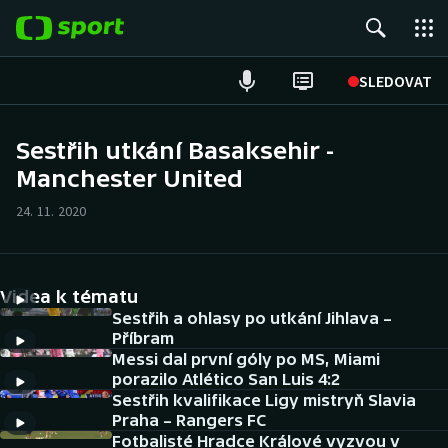
POPULÁRNÍ
SLEDOVAT
Fotbal
Sestřih utkání Basaksehir -
Manchester United
Hokej
24. 11. 2020
Tenis
Atletika
Videa k tématu
Cyklistika
Sestřih a ohlasy po utkání Jihlava –
Příbram
Messi dal první góly po MS, Miami
DALŠÍ SPORTY
porazilo Atlético San Luis 4:2
Sestřih kvalifikace Ligy mistryň Slavia
Americký fotbal
NEPŘEHLÉDNĚTE
Praha – Rangers FC
Fotbalisté Hradce Králové vyzvou v