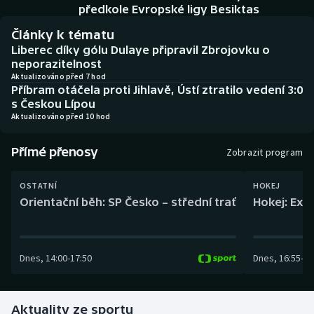
Baseball a softbal
Soutěže
předkole Evropské ligy Besiktas
Články k tématu
Basketbal
Historické návraty
Liberec díky gólu Dulaye připravil Zbrojovku o
neporazitelnost
Biatlon
Aplikace ČT sport
Aktualizováno před 7 hod
Příbram otáčela proti Jihlavě, Ústí ztratilo vedení 3:0
s Českou Lípou
Boby a skeleton
AZ kvíz
Aktualizováno před 10 hod
Box
Přímé přenosy
Zobrazit program
Curling
OSTATNÍ
HOKEJ
Orientační běh: SP Česko – střední trať
Hokej: Exh
Dostihy
Florbal
Dnes
,
14:00
-
17:50
Dnes
,
16:55
-
19
Futsal
Aktuality ze sportu
Golf