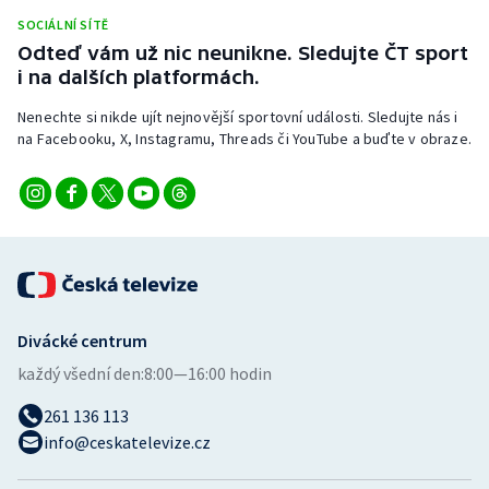
Stolní tenis
SOCIÁLNÍ SÍTĚ
Odteď vám už nic neunikne. Sledujte ČT sport
Triatlon
i na dalších platformách.
Nenechte si nikde ujít nejnovější sportovní události. Sledujte nás i
Veslování
na Facebooku, X, Instagramu, Threads či YouTube a buďte v obraze.
Vodní slalom
Volejbal
Ostatní
Divácké centrum
každý všední den:
8:00—16:00 hodin
261 136 113
info@ceskatelevize.cz