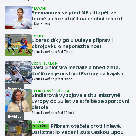
PLAVÁNÍ
Seemanová se před ME cítí zpět ve
Gymnastika
formě a chce útočit na osobní rekord
Před 23 min
Házená
FOTBAL
Liberec díky gólu Dulaye připravil
Jezdectví
Zbrojovku o neporazitelnost
Aktualizováno před 7 hod
Judo
VODNÍ SLALOM
Další juniorská medaile a hned zlatá.
Krasobruslení
Kočířová je mistryní Evropy na kajaku
Aktualizováno před 9 hod
Lezení
Video
SPORTOVNÍ STŘELBA
Šindlerová vybojovala titul mistryně
Lyže a snowboard
Evropy do 23 let ve střelbě ze sportovní
pistole
Aktualizováno před 10 hod
Moderní pětiboj
Video
FOTBAL
Příbram otáčela proti Jihlavě,
SESTŘIH
Motorsport
Ústí ztratilo vedení 3:0 s Českou Lípou