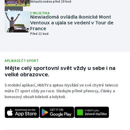
Aktualizováno před 10 hod
Olympijské hry
Video
CYKLISTIKA
Niewiadomá ovládla ikonické Mont
Parasport
Ventoux a ujala se vedení v Tour de
France
Před 11 hod
Plavání
Plážový volejbal
APLIKACE ČT SPORT
Ragby
Mějte celý sportovní svět vždy u sebe i na
velké obrazovce.
Rychlobruslení
S mobilní aplikací, HbbTV a apkou iVysílání ve své chytré televizi
máte ČT sport vždy po ruce. Sledujte přímé přenosy, články a
Rychlostní kanoistika
bonusový obsah kdekoli a kdykoli.
Short track
Sportovní střelba