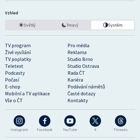
Vzhled
Světlý
Tmavý
Systém
TV program
Pro média
Živé vysílání
Reklama
TV poplatky
Studio Brno
Teletext
Studio Ostrava
Podcasty
Rada ČT
Počasí
Kariéra
E-shop
Podávání námětů
Mobilní a TV aplikace
Časté dotazy
Vše o ČT
Kontakty
Instagram
Facebook
YouTube
X
Threads