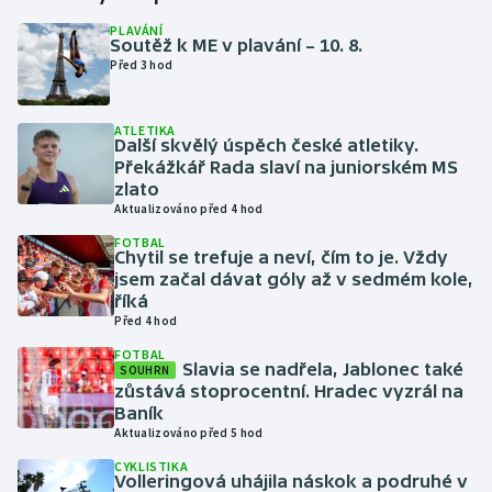
PLAVÁNÍ
Soutěž k ME v plavání – 10. 8.
Gymnastika
Před 3 hod
Házená
ATLETIKA
Další skvělý úspěch české atletiky.
Jezdectví
Překážkář Rada slaví na juniorském MS
zlato
Judo
Aktualizováno před 4 hod
FOTBAL
Chytil se trefuje a neví, čím to je. Vždy
Krasobruslení
jsem začal dávat góly až v sedmém kole,
říká
Lezení
Před 4 hod
FOTBAL
Lyže a snowboard
Slavia se nadřela, Jablonec také
SOUHRN
zůstává stoprocentní. Hradec vyzrál na
Baník
Moderní pětiboj
Aktualizováno před 5 hod
CYKLISTIKA
Motorsport
Volleringová uhájila náskok a podruhé v