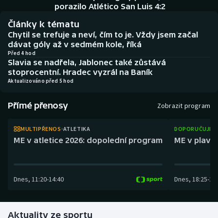
Baseball a softbal
Soutěže
porazilo Atlético San Luis 4:2
Články k tématu
Basketbal
Historické návraty
Chytil se trefuje a neví, čím to je. Vždy jsem začal
dávat góly až v sedmém kole, říká
Biatlon
Aplikace ČT sport
Před 4 hod
Slavia se nadřela, Jablonec také zůstává
stoprocentní. Hradec vyzrál na Baník
Boby a skeleton
AZ kvíz
Aktualizováno před 5 hod
Box
Přímé přenosy
Zobrazit program
Curling
MULTIPŘENOS
ATLETIKA
DOPORUČUJEM
ME v atletice 2026: dopolední program
ME v plaván
Dostihy
Florbal
Dnes
,
11:20
-
14:40
Dnes
,
18:25
-
21
Futsal
Aktuality ze sportu
Golf