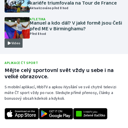
kariéře triumfovala na Tour de France
Olympijské hry
Aktualizováno před 8 hod
ATLETIKA
Parasport
Manuel a kdo dál? V jaké formě jsou Češi
před ME v Birminghamu?
Před 8 hod
Plavání
Video
Plážový volejbal
Ragby
APLIKACE ČT SPORT
Mějte celý sportovní svět vždy u sebe i na
velké obrazovce.
Rychlobruslení
S mobilní aplikací, HbbTV a apkou iVysílání ve své chytré televizi
Rychlostní kanoistika
máte ČT sport vždy po ruce. Sledujte přímé přenosy, články a
bonusový obsah kdekoli a kdykoli.
Short track
Sportovní střelba