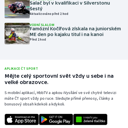
Salač byl v kvalifikaci v Silverstonu
Olympijské hry
šestý
Aktualizováno před 2 hod
Parasport
VODNÍ SLALOM
Famózní Kočířová získala na juniorském
ME den po kajaku titul i na kanoi
Plavání
Před 2 hod
Plážový volejbal
Ragby
APLIKACE ČT SPORT
Mějte celý sportovní svět vždy u sebe i na
Rychlobruslení
velké obrazovce.
Rychlostní kanoistika
S mobilní aplikací, HbbTV a apkou iVysílání ve své chytré televizi
máte ČT sport vždy po ruce. Sledujte přímé přenosy, články a
bonusový obsah kdekoli a kdykoli.
Short track
Sportovní střelba