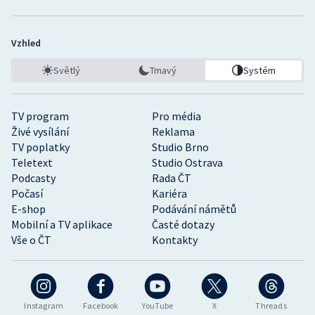
Vzhled
Světlý
Tmavý
Systém
TV program
Pro média
Živé vysílání
Reklama
TV poplatky
Studio Brno
Teletext
Studio Ostrava
Podcasty
Rada ČT
Počasí
Kariéra
E-shop
Podávání námětů
Mobilní a TV aplikace
Časté dotazy
Vše o ČT
Kontakty
Instagram
Facebook
YouTube
X
Threads