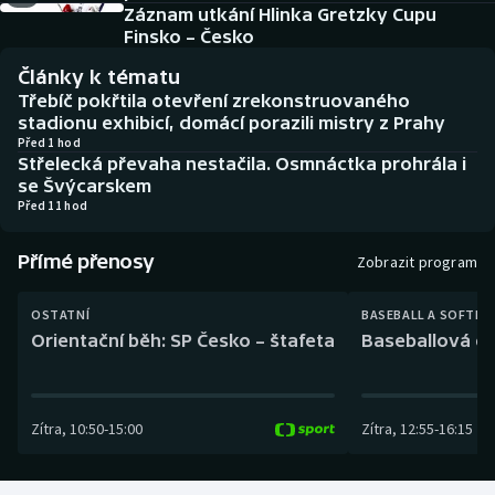
Baseball a softbal
Soutěže
Záznam utkání Hlinka Gretzky Cupu
Finsko – Česko
Basketbal
Historické návraty
Články k tématu
Třebíč pokřtila otevření zrekonstruovaného
Biatlon
Aplikace ČT sport
stadionu exhibicí, domácí porazili mistry z Prahy
Před 1 hod
Střelecká převaha nestačila. Osmnáctka prohrála i
Boby a skeleton
AZ kvíz
se Švýcarskem
Před 11 hod
Box
Přímé přenosy
Zobrazit program
Curling
OSTATNÍ
BASEBALL A SOFTBA
Dostihy
Orientační běh: SP Česko – štafeta
Baseballová ex
Florbal
Zítra
,
10:50
-
15:00
Zítra
,
12:55
-
16:15
Futsal
Golf