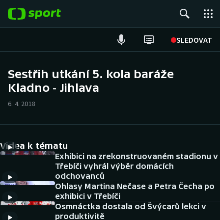
POPULÁRNÍ
SLEDOVAT
Fotbal
Sestřih utkání 5. kola baráže
Kladno - Jihlava
Hokej
6. 4. 2018
Tenis
Atletika
Videa k tématu
Cyklistika
Exhibici na zrekonstruovaném stadionu v
Třebíči vyhrál výběr domácích
odchovanců
DALŠÍ SPORTY
Ohlasy Martina Nečase a Petra Čecha po
exhibici v Třebíči
Americký fotbal
NEPŘEHLÉDNĚTE
Osmnáctka dostala od Švýcarů lekci v
produktivitě