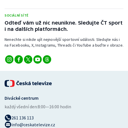
Stolní tenis
SOCIÁLNÍ SÍTĚ
Triatlon
Odteď vám už nic neunikne. Sledujte ČT sport
i na dalších platformách.
Veslování
Nenechte si nikde ujít nejnovější sportovní události. Sledujte nás i
Vodní slalom
na Facebooku, X, Instagramu, Threads či YouTube a buďte v obraze.
Volejbal
Ostatní
Divácké centrum
každý všední den:
8:00—16:00 hodin
261 136 113
info@ceskatelevize.cz