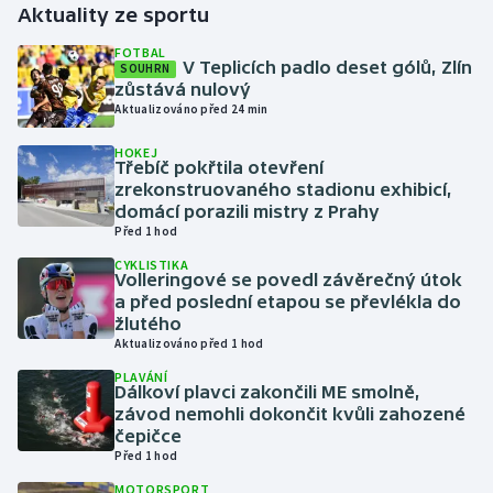
Aktuality ze sportu
Gymnastika
FOTBAL
V Teplicích padlo deset gólů, Zlín
SOUHRN
zůstává nulový
Házená
Aktualizováno před 24 min
HOKEJ
Jezdectví
Třebíč pokřtila otevření
zrekonstruovaného stadionu exhibicí,
Judo
domácí porazili mistry z Prahy
Před 1 hod
Krasobruslení
CYKLISTIKA
Volleringové se povedl závěrečný útok
a před poslední etapou se převlékla do
Lezení
žlutého
Aktualizováno před 1 hod
Lyže a snowboard
PLAVÁNÍ
Dálkoví plavci zakončili ME smolně,
závod nemohli dokončit kvůli zahozené
Moderní pětiboj
čepičce
Před 1 hod
Motorsport
MOTORSPORT