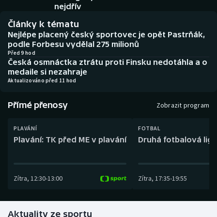
Baseball a softbal
Soutěže
nejdřív
Články k tématu
Basketbal
Historické návraty
Nejlépe placený český sportovec je opět Pastrňák,
podle Forbesu vydělal 275 milionů
Biatlon
Aplikace ČT sport
Před 9 hod
Česká osmnáctka ztrátu proti Finsku nedotáhla a o
medaile si nezahraje
Boby a skeleton
AZ kvíz
Aktualizováno před 11 hod
Box
Přímé přenosy
Zobrazit program
Curling
PLAVÁNÍ
FOTBAL
Plavání: TK před ME v plavání
Druhá fotbalová liga
Dostihy
Florbal
Zítra
,
12:30
-
13:00
Zítra
,
17:35
-
19:55
Futsal
Aktuality ze sportu
Golf