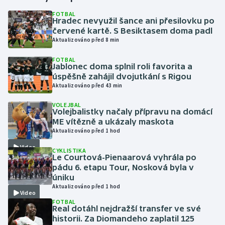
FOTBAL
Hradec nevyužil šance ani přesilovku po
Gymnastika
červené kartě. S Besiktasem doma padl
Aktualizováno před 8 min
Házená
FOTBAL
Jablonec doma splnil roli favorita a
Jezdectví
úspěšně zahájil dvojutkání s Rigou
Aktualizováno před 43 min
Judo
VOLEJBAL
Volejbalistky načaly přípravu na domácí
Krasobruslení
ME vítězně a ukázaly maskota
Aktualizováno před 1 hod
Lezení
Video
CYKLISTIKA
Le Courtová-Pienaarová vyhrála po
Lyže a snowboard
pádu 6. etapu Tour, Nosková byla v
úniku
Aktualizováno před 1 hod
Moderní pětiboj
Video
FOTBAL
Real dotáhl nejdražší transfer ve své
Motorsport
historii. Za Diomandeho zaplatil 125