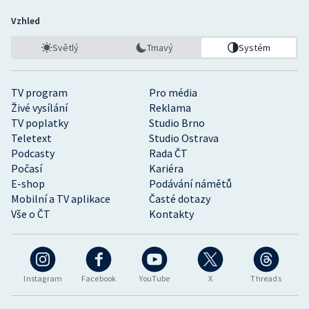
Vzhled
Světlý
Tmavý
Systém
TV program
Pro média
Živé vysílání
Reklama
TV poplatky
Studio Brno
Teletext
Studio Ostrava
Podcasty
Rada ČT
Počasí
Kariéra
E-shop
Podávání námětů
Mobilní a TV aplikace
Časté dotazy
Vše o ČT
Kontakty
Instagram
Facebook
YouTube
X
Threads