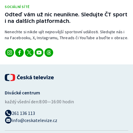
Stolní tenis
SOCIÁLNÍ SÍTĚ
Odteď vám už nic neunikne. Sledujte ČT sport
Triatlon
i na dalších platformách.
Nenechte si nikde ujít nejnovější sportovní události. Sledujte nás i
Veslování
na Facebooku, X, Instagramu, Threads či YouTube a buďte v obraze.
Vodní slalom
Volejbal
Ostatní
Divácké centrum
každý všední den:
8:00—16:00 hodin
261 136 113
info@ceskatelevize.cz