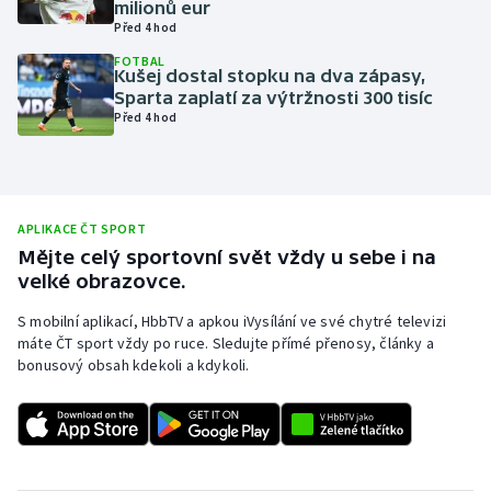
milionů eur
Před 4 hod
Olympijské hry
FOTBAL
Kušej dostal stopku na dva zápasy,
Parasport
Sparta zaplatí za výtržnosti 300 tisíc
Před 4 hod
Plavání
Plážový volejbal
APLIKACE ČT SPORT
Ragby
Mějte celý sportovní svět vždy u sebe i na
velké obrazovce.
Rychlobruslení
S mobilní aplikací, HbbTV a apkou iVysílání ve své chytré televizi
máte ČT sport vždy po ruce. Sledujte přímé přenosy, články a
Rychlostní kanoistika
bonusový obsah kdekoli a kdykoli.
Short track
Sportovní střelba