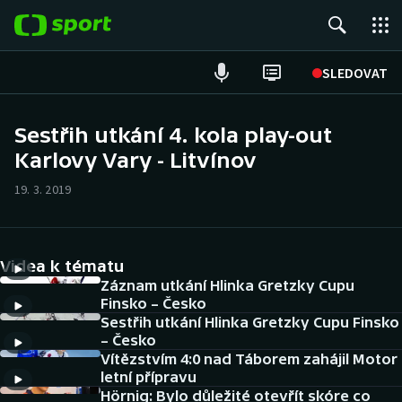
POPULÁRNÍ
SLEDOVAT
Fotbal
Sestřih utkání 4. kola play-out
Karlovy Vary - Litvínov
Hokej
19. 3. 2019
Tenis
Atletika
Videa k tématu
Cyklistika
Záznam utkání Hlinka Gretzky Cupu
Finsko – Česko
Sestřih utkání Hlinka Gretzky Cupu Finsko
DALŠÍ SPORTY
– Česko
Vítězstvím 4:0 nad Táborem zahájil Motor
Americký fotbal
NEPŘEHLÉDNĚTE
letní přípravu
Hörnig: Bylo důležité otevřít skóre co