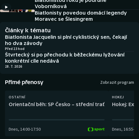
Biatlonistou roku je podruhé
Baseball a softbal
Soutěže
Voborníková
Biatlonisty povedou domácí legendy
Basketbal
Historické návraty
Moravec se Šlesingrem
Články k tématu
Biatlon
Aplikace ČT sport
Biatlonista Jacquelin si plní cyklistický sen, čekají
ho dva závody
Boby a skeleton
AZ kvíz
Před 23 hod
Štvrtecký si po přechodu k běžeckému lyžování
konkrétní cíle nedává
Box
28. 7. 2026
Curling
Přímé přenosy
Zobrazit program
Dostihy
OSTATNÍ
HOKEJ
Orientační běh: SP Česko – střední trať
Hokej: Exh
Florbal
Futsal
Dnes
,
14:00
-
17:50
Dnes
,
16:55
-
19
Golf