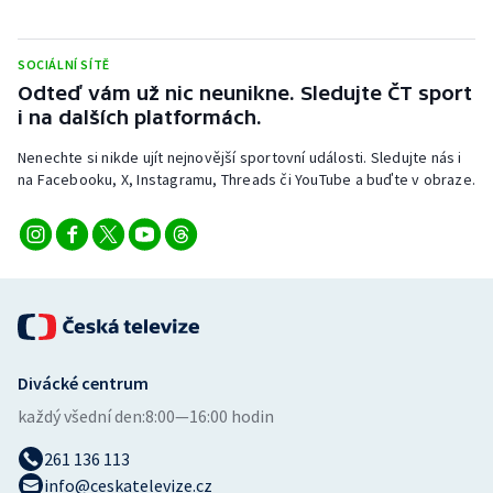
Stolní tenis
SOCIÁLNÍ SÍTĚ
Triatlon
Odteď vám už nic neunikne. Sledujte ČT sport
i na dalších platformách.
Veslování
Nenechte si nikde ujít nejnovější sportovní události. Sledujte nás i
Vodní slalom
na Facebooku, X, Instagramu, Threads či YouTube a buďte v obraze.
Volejbal
Ostatní
Divácké centrum
každý všední den:
8:00—16:00 hodin
261 136 113
info@ceskatelevize.cz