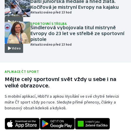
Další juniorská medaile a hned zlatá.
Kočířová je mistryní Evropy na kajaku
Olympijské hry
Aktualizováno před 13 hod
Video
Parasport
SPORTOVNÍ STŘELBA
Šindlerová vybojovala titul mistryně
Evropy do 23 let ve střelbě ze sportovní
Plavání
pistole
Aktualizováno před 13 hod
Video
Plážový volejbal
Ragby
APLIKACE ČT SPORT
Rychlobruslení
Mějte celý sportovní svět vždy u sebe i na
velké obrazovce.
Rychlostní kanoistika
S mobilní aplikací, HbbTV a apkou iVysílání ve své chytré televizi
máte ČT sport vždy po ruce. Sledujte přímé přenosy, články a
Short track
bonusový obsah kdekoli a kdykoli.
Sportovní střelba