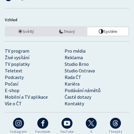
Vzhled
Světlý
Tmavý
Systém
TV program
Pro média
Živé vysílání
Reklama
TV poplatky
Studio Brno
Teletext
Studio Ostrava
Podcasty
Rada ČT
Počasí
Kariéra
E-shop
Podávání námětů
Mobilní a TV aplikace
Časté dotazy
Vše o ČT
Kontakty
Instagram
Facebook
YouTube
X
Threads