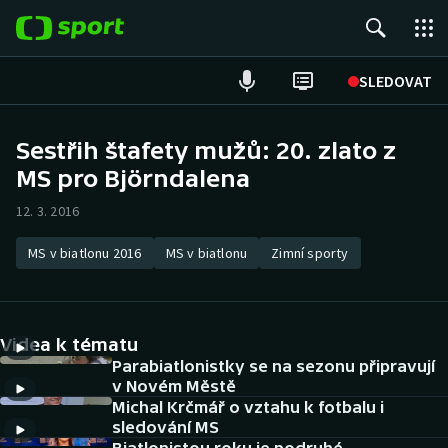
POPULÁRNÍ
SLEDOVAT
Fotbal
Sestřih štafety mužů: 20. zlato z
MS pro Björndalena
Hokej
12. 3. 2016
Tenis
MS v biatlonu 2016
MS v biatlonu
Zimní sporty
Atletika
Cyklistika
Videa k tématu
DALŠÍ SPORTY
Parabiatlonistky se na sezonu připravují
v Novém Městě
Michal Krčmář o vztahu k fotbalu i
Americký fotbal
NEPŘEHLÉDNĚTE
sledování MS