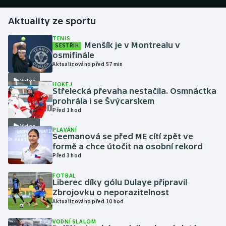
Aktuality ze sportu
Gymnastika
TENIS
Menšík je v Montrealu v
SESTŘIH
Házená
osmifinále
Aktualizováno před 57 min
Jezdectví
Video
HOKEJ
Střelecká převaha nestačila. Osmnáctka
Judo
prohrála i se Švýcarskem
Před 1 hod
Krasobruslení
Video
PLAVÁNÍ
Seemanová se před ME cítí zpět ve
Lezení
formě a chce útočit na osobní rekord
Před 3 hod
Lyže a snowboard
FOTBAL
Liberec díky gólu Dulaye připravil
Moderní pětiboj
Zbrojovku o neporazitelnost
Aktualizováno před 10 hod
Motorsport
VODNÍ SLALOM