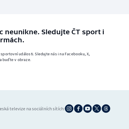
 neunikne. Sledujte ČT sport i
ormách.
 sportovní události. Sledujte nás i na Facebooku, X,
a buďte v obraze.
eská televize na sociálních sítích: