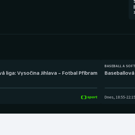
Moderní pětiboj
Triatlon
2
Motorsport
Veslování
Olympijské hry
Vodní slalom
Parasport
Volejbal
Plavání
Ostatní
BASEBALL A SOF
á liga: Vysočina Jihlava – Fotbal Příbram
Baseballová 
Plážový volejbal
Dnes
,
18:55
-
22:1