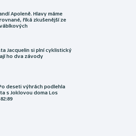
fandí Apoleně. Hlavy máme
rovnané, říká zkušenější ze
Švábíkových
ta Jacquelin si plní cyklistický
ají ho dva závody
Po deseti výhrách podlehla
ta s Joklovou doma Los
82:89