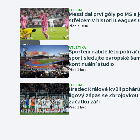
FOTBAL
Messi dal prví góly po MS a j
střelcem v historii Leagues
Před 26 min
Video
ATLETIKA
Sportem nabité léto pokraču
sport sledujte evropské šam
kontinuální studio
Před 1 hod
FOTBAL
Hradec Králové kvůli pohár
ligový zápas se Zbrojovkou 
začátku září
Před 1 hod