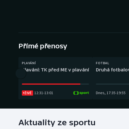
Curling
Dostihy
Florbal
Futsal
Přímé přenosy
Golf
PLAVÁNÍ
FOTBAL
Plavání: TK před ME v plavání
Druhá fotbalov
Gymnastika
12:31
-
13:01
Dnes
,
17:35
-
19:55
ŽIVĚ
Aktuality ze sportu