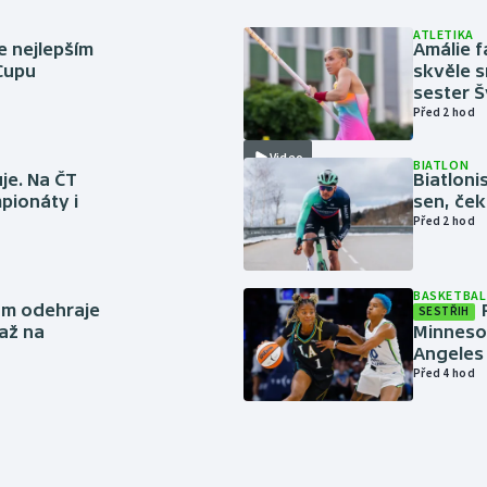
ATLETIKA
e nejlepším
Amálie 
 Cupu
skvěle s
sester 
Před 2 hod
Video
BIATLON
je. Na ČT
Biatlonis
pionáty i
sen, ček
Před 2 hod
BASKETBAL
ům odehraje
SESTŘIH
až na
Minneso
Angeles 
Před 4 hod