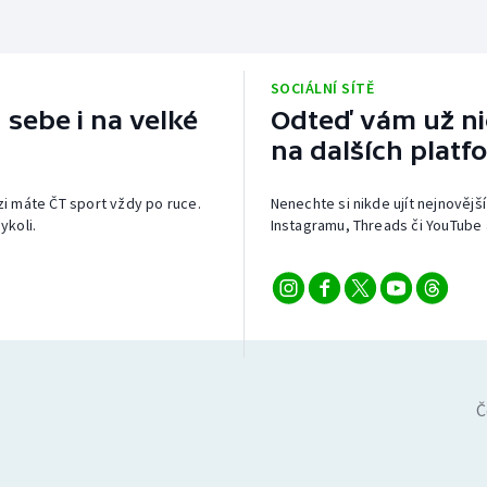
SOCIÁLNÍ SÍTĚ
 sebe i na velké
Odteď vám už nic
na dalších platf
izi máte ČT sport vždy po ruce.
Nenechte si nikde ujít nejnovější
ykoli.
Instagramu, Threads či YouTube 
Č