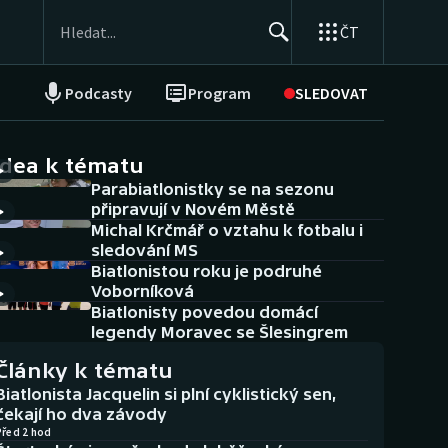
ČT
Podcasty
Program
SLEDOVAT
NEPŘEHLÉDNĚTE
Soutěže
idea k tématu
Parabiatlonistky se na sezonu
Historické návraty
připravují v Novém Městě
Michal Krčmář o vztahu k fotbalu i
Aplikace ČT sport
sledování MS
Biatlonistou roku je podruhé
AZ kvíz
Voborníková
Biatlonisty povedou domácí
legendy Moravec se Šlesingrem
Články k tématu
Biatlonista Jacquelin si plní cyklistický sen,
čekají ho dva závody
Před 2 hod