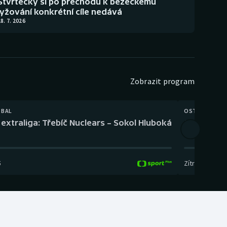
Štvrtecký si po přechodu k běžeckému
lyžování konkrétní cíle nedává
8. 7. 2026
Zobrazit program
TBAL
OSTATNÍ
extraliga: Třebíč Nuclears – Sokol Hluboká
Orientační
5
Zítra
,
14:00
-
17