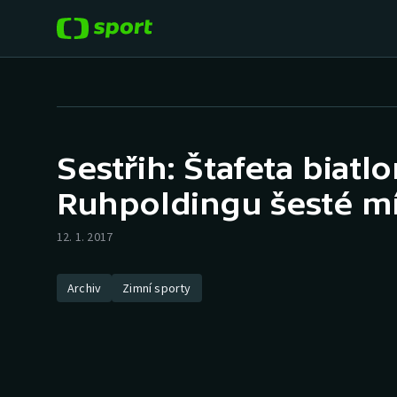
POPULÁRNÍ
DALŠÍ SPORTY
Fotbal
Americký fotbal
Sestřih: Štafeta biatl
Hokej
Baseball a softbal
Ruhpoldingu šesté m
Tenis
Basketbal
12. 1. 2017
Atletika
Biatlon
Archiv
Zimní sporty
Cyklistika
Boby a skeleton
Box