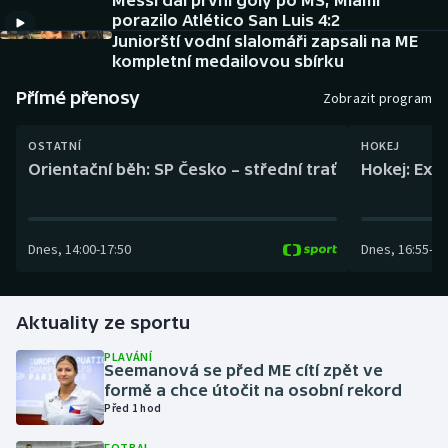
Messi dal první góly po MS, Miami
Baseball a softbal
Soutěže
porazilo Atlético San Luis 4:2
Juniorští vodní slalomáři zapsali na ME
Basketbal
Historické návraty
kompletní medailovou sbírku
Přímé přenosy
Zobrazit program
Biatlon
Aplikace ČT sport
OSTATNÍ
HOKEJ
Boby a skeleton
AZ kvíz
Orientační běh: SP Česko – střední trať
Hokej: Exh
Box
Dnes
,
14:00
-
17:50
Dnes
,
16:55
-
19
Curling
Dostihy
Aktuality ze sportu
Florbal
PLAVÁNÍ
Seemanová se před ME cítí zpět ve
formě a chce útočit na osobní rekord
Futsal
Před 1 hod
Golf
FOTBAL