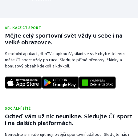
Olympijské hry
Parasport
APLIKACE ČT SPORT
Mějte celý sportovní svět vždy u sebe i na
Plavání
velké obrazovce.
Plážový volejbal
S mobilní aplikací, HbbTV a apkou iVysílání ve své chytré televizi
máte ČT sport vždy po ruce. Sledujte přímé přenosy, články a
bonusový obsah kdekoli a kdykoli.
Ragby
Rychlobruslení
Rychlostní kanoistika
SOCIÁLNÍ SÍTĚ
Short track
Odteď vám už nic neunikne. Sledujte ČT sport
i na dalších platformách.
Sportovní střelba
Nenechte si nikde ujít nejnovější sportovní události. Sledujte nás i