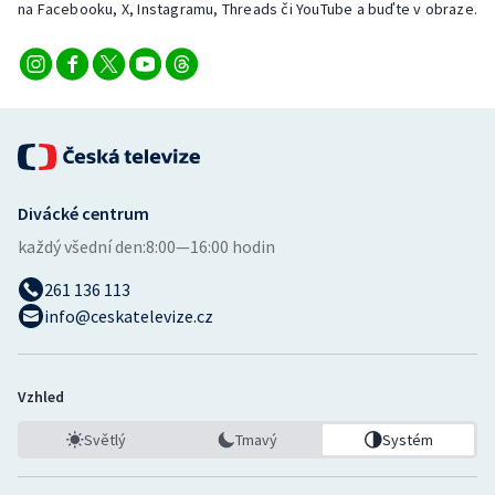
na Facebooku, X, Instagramu, Threads či YouTube a buďte v obraze.
Stolní tenis
Triatlon
Veslování
Vodní slalom
Divácké centrum
Volejbal
každý všední den:
8:00—16:00 hodin
Ostatní
261 136 113
info@ceskatelevize.cz
Vzhled
Světlý
Tmavý
Systém