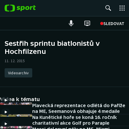
POPULÁRNÍ
SLEDOVAT
Fotbal
Sestřih sprintu biatlonistů v
Hochfilzenu
Hokej
11. 12. 2015
Tenis
Videoarchiv
Atletika
Cyklistika
Videa k tématu
DALŠÍ SPORTY
Plavecká reprezentace odlétá do Paříže
na ME, Seemanová obhajuje 4 medaile
Na Kunětické hoře se koná 16. ročník
Americký fotbal
NEPŘEHLÉDNĚTE
charitativní akce Golf pro Paraple