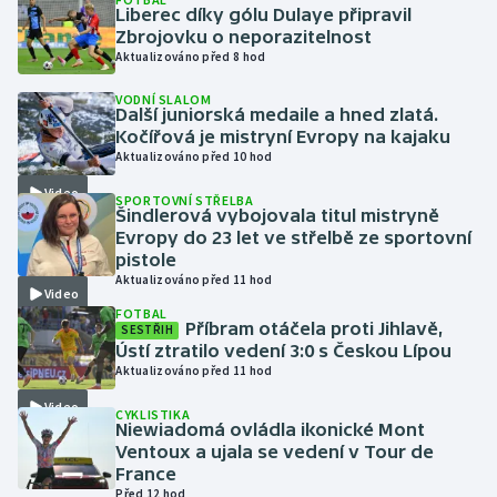
Liberec díky gólu Dulaye připravil
Zbrojovku o neporazitelnost
Gymnastika
Aktualizováno před 8 hod
VODNÍ SLALOM
Házená
Další juniorská medaile a hned zlatá.
Kočířová je mistryní Evropy na kajaku
Jezdectví
Aktualizováno před 10 hod
Video
SPORTOVNÍ STŘELBA
Judo
Šindlerová vybojovala titul mistryně
Evropy do 23 let ve střelbě ze sportovní
pistole
Krasobruslení
Aktualizováno před 11 hod
Video
FOTBAL
Lezení
Příbram otáčela proti Jihlavě,
SESTŘIH
Ústí ztratilo vedení 3:0 s Českou Lípou
Lyže a snowboard
Aktualizováno před 11 hod
Video
CYKLISTIKA
Moderní pětiboj
Niewiadomá ovládla ikonické Mont
Ventoux a ujala se vedení v Tour de
France
Motorsport
Před 12 hod