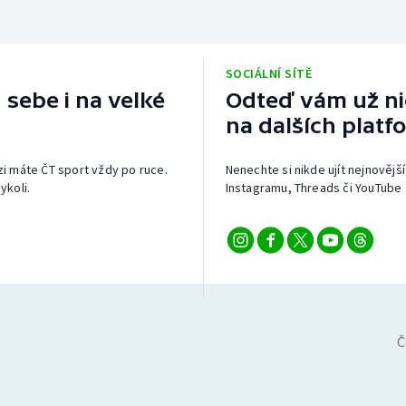
SOCIÁLNÍ SÍTĚ
 sebe i na velké
Odteď vám už nic
na dalších platf
izi máte ČT sport vždy po ruce.
Nenechte si nikde ujít nejnovější
ykoli.
Instagramu, Threads či YouTube 
Č