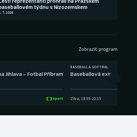
Čeští reprezentanti prohráli na Pražském
baseballovém týdnu s Nizozemskem
. 7. 2026
Zobrazit program
BASEBALL A SOFTBAL
a Jihlava – Fotbal Příbram
Baseballová extraliga: Tře
Zítra
,
18:55
-
22:15