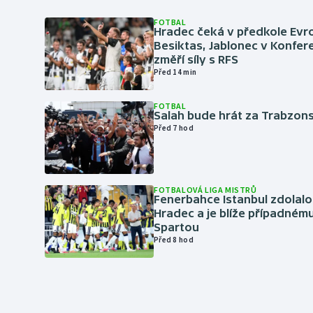
FOTBAL
Hradec čeká v předkole Evro
Besiktas, Jablonec v Konfere
změří síly s RFS
Před 14 min
FOTBAL
Salah bude hrát za Trabzon
Před 7 hod
FOTBALOVÁ LIGA MISTRŮ
Fenerbahce Istanbul zdolalo
Hradec a je blíže případném
Spartou
Před 8 hod