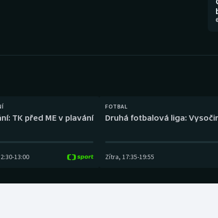
Moderní pětiboj
Triatlon
6
Motorsport
Veslování
Olympijské hry
Vodní slalom
Parasport
Volejbal
Plavání
Ostatní
NÍ
FOTBAL
ní: TK před ME v plavání
Druhá fotbalová liga: Vysočin
Plážový volejbal
12:30
-
13:00
Zítra
,
17:35
-
19:55