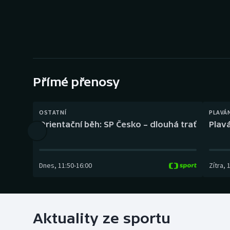
Curling
Dostihy
Florbal
Futsal
Přímé přenosy
Golf
OSTATNÍ
PLAVÁ
Orientační běh: SP Česko – dlouhá trať
Plavá
Gymnastika
Dnes
,
11:50
-
16:00
Zítra
,
Aktuality ze sportu