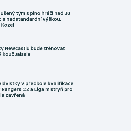
kušený tým s plno hráči nad 30
íc s nadstandardní výškou,
 Kozel
sty Newcastlu bude trénovat
 kouč Jaissle
Slávistky v předkole kvalifikace
 Rangers 1:2 a Liga mistryň pro
la zavřená