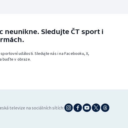
 neunikne. Sledujte ČT sport i
ormách.
 sportovní události. Sledujte nás i na Facebooku, X,
a buďte v obraze.
eská televize na sociálních sítích: