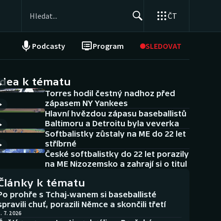
ČT
Podcasty
Program
SLEDOVAT
NEPŘEHLÉDNĚTE
Soutěže
idea k tématu
Torres hodil čestný nadhoz před
Historické návraty
zápasem NY Yankees
Hlavní hvězdou zápasu baseballistů
Aplikace ČT sport
Baltimoru a Detroitu byla veverka
Softbalistky zůstaly na ME do 22 let
AZ kvíz
stříbrné
České softbalistky do 22 let porazily
na ME Nizozemsko a zahrají si o titul
Články k tématu
Po prohře s Tchaj-wanem si baseballisté
spravili chuť, porazili Němce a skončili třetí
. 7. 2026