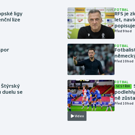
FOTBAL
pské ligy
RFS je z
nční lize
let, nav
popisuje
Před 9 hod
FOTBAL
spor
Fotbali
německý
Před 10 hod
FOTBAL
 Štýrský
SESTŘIH
u duelu se
podlehly
ně zůsta
Před 10 hod
Video