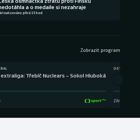
Česká osmnáctka ztrátu proti Finsku
nedotáhla a o medaile si nezahraje
Aktualizováno před 15 hod
Zobrazit program
TBAL
OSTATNÍ
extraliga: Třebíč Nuclears – Sokol Hluboká
Orientační
5
Zítra
,
14:00
-
17