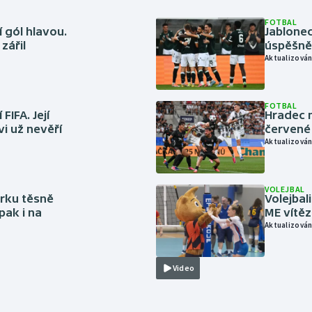
FOTBAL
 gól hlavou.
Jablonec
zářil
úspěšně 
Aktualizován
FOTBAL
FIFA. Její
Hradec n
vi už nevěří
červené
Aktualizován
VOLEJBAL
rku těsně
Volejbal
pak i na
ME vítě
Aktualizován
Video