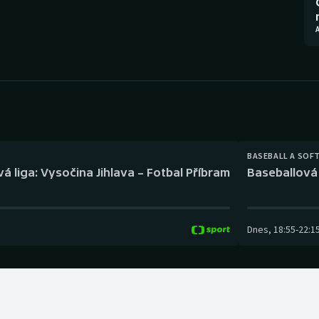
Moderní pětiboj
Triatlon
Motorsport
Veslování
Olympijské hry
Vodní slalom
Parasport
Volejbal
Plavání
Ostatní
BASEBALL A SOF
á liga: Vysočina Jihlava – Fotbal Příbram
Baseballová 
Plážový volejbal
Dnes
,
18:55
-
22:1