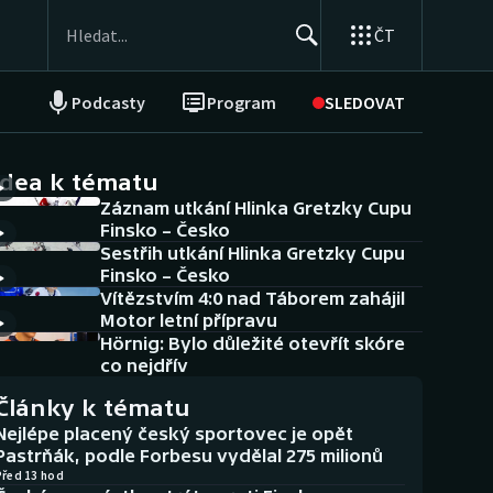
ČT
Podcasty
Program
SLEDOVAT
NEPŘEHLÉDNĚTE
Soutěže
idea k tématu
Záznam utkání Hlinka Gretzky Cupu
Historické návraty
Finsko – Česko
Sestřih utkání Hlinka Gretzky Cupu
Aplikace ČT sport
Finsko – Česko
Vítězstvím 4:0 nad Táborem zahájil
AZ kvíz
Motor letní přípravu
Hörnig: Bylo důležité otevřít skóre
co nejdřív
Články k tématu
Nejlépe placený český sportovec je opět
Pastrňák, podle Forbesu vydělal 275 milionů
Před 13 hod