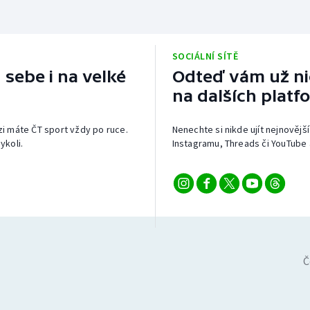
SOCIÁLNÍ SÍTĚ
 sebe i na velké
Odteď vám už nic
na dalších platf
izi máte ČT sport vždy po ruce.
Nenechte si nikde ujít nejnovější
ykoli.
Instagramu, Threads či YouTube 
Č