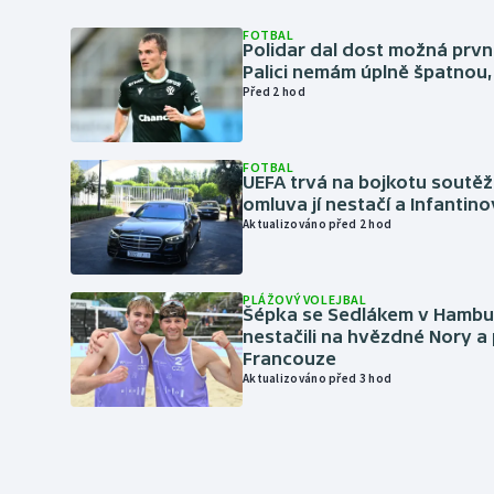
FOTBAL
Polidar dal dost možná první
Palici nemám úplně špatnou, 
Před 2 hod
FOTBAL
UEFA trvá na bojkotu soutěží 
omluva jí nestačí a Infantino
Aktualizováno před 2 hod
PLÁŽOVÝ VOLEJBAL
Šépka se Sedlákem v Hambu
nestačili na hvězdné Nory a 
Francouze
Aktualizováno před 3 hod