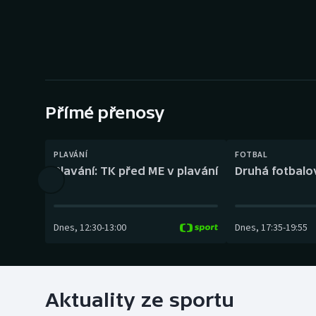
Curling
Dostihy
Florbal
Futsal
Přímé přenosy
Golf
PLAVÁNÍ
FOTBAL
Plavání: TK před ME v plavání
Druhá fotbalov
Gymnastika
Dnes
,
12:30
-
13:00
Dnes
,
17:35
-
19:55
Aktuality ze sportu