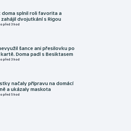
 doma splnil roli favorita a
zahájil dvojutkání s Rigou
o před 3 hod
evyužil šance ani přesilovku po
 kartě. Doma padl s Besiktasem
o před 3 hod
istky načaly přípravu na domácí
zně a ukázaly maskota
o před 5 hod