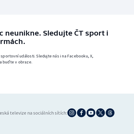
 neunikne. Sledujte ČT sport i
ormách.
 sportovní události. Sledujte nás i na Facebooku, X,
a buďte v obraze.
eská televize na sociálních sítích: