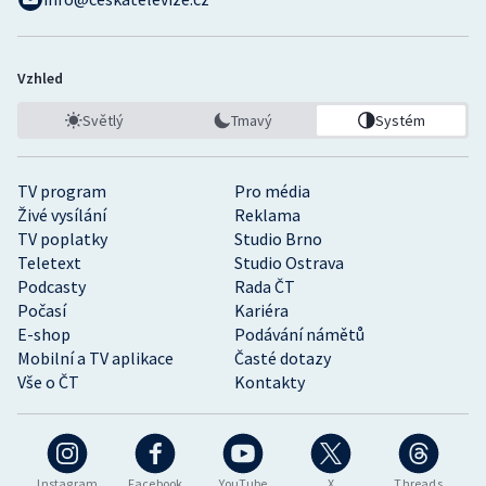
Vzhled
Světlý
Tmavý
Systém
TV program
Pro média
Živé vysílání
Reklama
TV poplatky
Studio Brno
Teletext
Studio Ostrava
Podcasty
Rada ČT
Počasí
Kariéra
E-shop
Podávání námětů
Mobilní a TV aplikace
Časté dotazy
Vše o ČT
Kontakty
Instagram
Facebook
YouTube
X
Threads