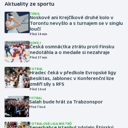
Aktuality ze sportu
Gymnastika
TENIS
Noskové ani Krejčíkové druhé kolo v
Torontu nevyšlo a s turnajem se v singlu
Házená
loučí
Před 14 min
Jezdectví
HOKEJ
Česká osmnáctka ztrátu proti Finsku
nedotáhla a o medaile si nezahraje
Judo
Před 37 min
Krasobruslení
FOTBAL
Hradec čeká v předkole Evropské ligy
Besiktas, Jablonec v Konferenční lize
Lezení
změří síly s RFS
Před 1 hod
Lyže a snowboard
FOTBAL
Salah bude hrát za Trabzonspor
Před 7 hod
Moderní pětiboj
Motorsport
FOTBALOVÁ LIGA MISTRŮ
Fenerbahce Istanbul zdolalo Štýrský