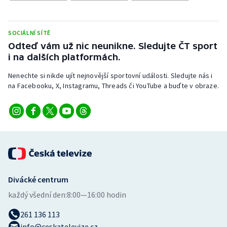
Stolní tenis
Triatlon
SOCIÁLNÍ SÍTĚ
Odteď vám už nic neunikne. Sledujte ČT sport
Veslování
i na dalších platformách.
Nenechte si nikde ujít nejnovější sportovní události. Sledujte nás i
Vodní slalom
na Facebooku, X, Instagramu, Threads či YouTube a buďte v obraze.
Volejbal
Ostatní
Divácké centrum
každý všední den:
8:00—16:00 hodin
261 136 113
info@ceskatelevize.cz