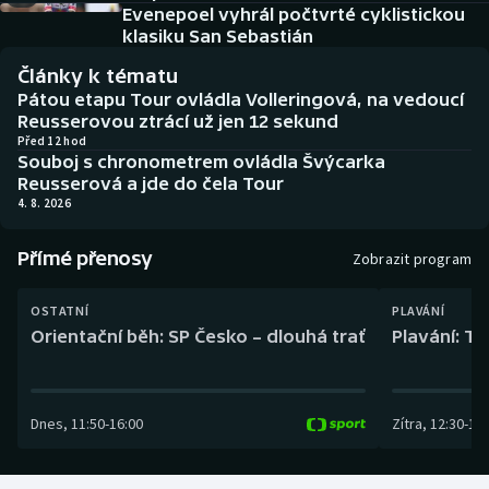
Baseball a softbal
Soutěže
Evenepoel vyhrál počtvrté cyklistickou
klasiku San Sebastián
Basketbal
Historické návraty
Články k tématu
Pátou etapu Tour ovládla Volleringová, na vedoucí
Biatlon
Aplikace ČT sport
Reusserovou ztrácí už jen 12 sekund
Před 12 hod
Souboj s chronometrem ovládla Švýcarka
Boby a skeleton
AZ kvíz
Reusserová a jde do čela Tour
4. 8. 2026
Box
Přímé přenosy
Zobrazit program
Curling
OSTATNÍ
PLAVÁNÍ
Dostihy
Orientační běh: SP Česko – dlouhá trať
Plavání: TK
Florbal
Dnes
,
11:50
-
16:00
Zítra
,
12:30
-
13:
Futsal
Golf