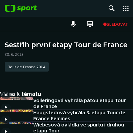
POPULÁRNÍ
SLEDOVAT
Fotbal
Sestřih první etapy Tour de France
Hokej
30. 6. 2013
Tenis
Tour de France 2014
Atletika
Videa k tématu
Cyklistika
Volleringová vyhrála pátou etapu Tour
de France
DALŠÍ SPORTY
Haugstedová vyhrála 3. etapu Tour de
France Femmes
Americký fotbal
NEPŘEHLÉDNĚTE
Wiebesová ovládla ve spurtu i druhou
etapu Tour