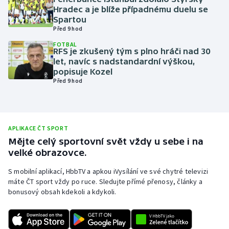
Hradec a je blíže případnému duelu se
Olympijské hry
Spartou
Před 9 hod
Parasport
FOTBAL
RFS je zkušený tým s plno hráči nad 30
let, navíc s nadstandardní výškou,
Plavání
popisuje Kozel
Před 9 hod
Plážový volejbal
Ragby
APLIKACE ČT SPORT
Rychlobruslení
Mějte celý sportovní svět vždy u sebe i na
velké obrazovce.
Rychlostní kanoistika
S mobilní aplikací, HbbTV a apkou iVysílání ve své chytré televizi
máte ČT sport vždy po ruce. Sledujte přímé přenosy, články a
Short track
bonusový obsah kdekoli a kdykoli.
Sportovní střelba