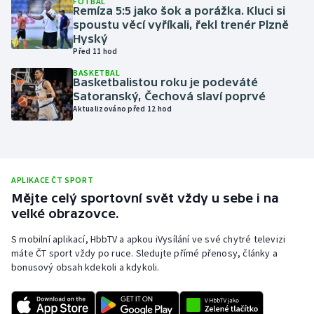
FOTBAL
Remíza 5:5 jako šok a porážka. Kluci si
Olympijské hry
spoustu věcí vyříkali, řekl trenér Plzně
Hyský
Před 11 hod
Parasport
BASKETBAL
Basketbalistou roku je podeváté
Plavání
Satoranský, Čechová slaví poprvé
Aktualizováno před 12 hod
Plážový volejbal
Ragby
APLIKACE ČT SPORT
Rychlobruslení
Mějte celý sportovní svět vždy u sebe i na
velké obrazovce.
Rychlostní kanoistika
S mobilní aplikací, HbbTV a apkou iVysílání ve své chytré televizi
máte ČT sport vždy po ruce. Sledujte přímé přenosy, články a
Short track
bonusový obsah kdekoli a kdykoli.
Sportovní střelba