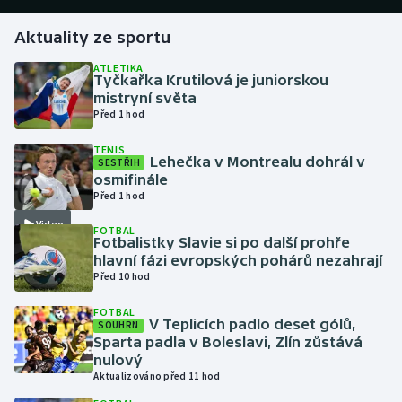
Aktuality ze sportu
Gymnastika
ATLETIKA
Tyčkařka Krutilová je juniorskou
Házená
mistryní světa
Před 1 hod
Jezdectví
TENIS
Lehečka v Montrealu dohrál v
SESTŘIH
Judo
osmifinále
Před 1 hod
Krasobruslení
Video
FOTBAL
Fotbalistky Slavie si po další prohře
Lezení
hlavní fázi evropských pohárů nezahrají
Před 10 hod
Lyže a snowboard
FOTBAL
V Teplicích padlo deset gólů,
SOUHRN
Moderní pětiboj
Sparta padla v Boleslavi, Zlín zůstává
nulový
Aktualizováno před 11 hod
Motorsport