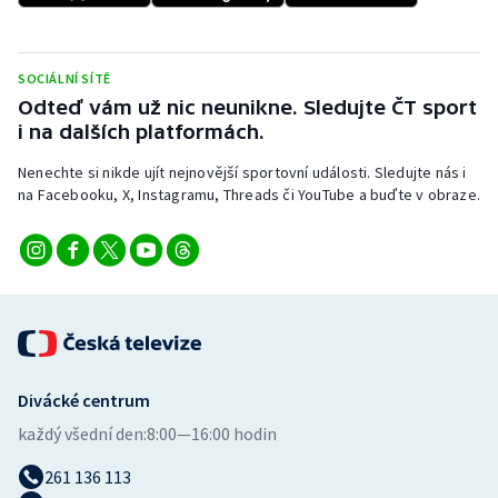
Stolní tenis
Triatlon
SOCIÁLNÍ SÍTĚ
Odteď vám už nic neunikne. Sledujte ČT sport
Veslování
i na dalších platformách.
Nenechte si nikde ujít nejnovější sportovní události. Sledujte nás i
Vodní slalom
na Facebooku, X, Instagramu, Threads či YouTube a buďte v obraze.
Volejbal
Ostatní
Divácké centrum
každý všední den:
8:00—16:00 hodin
261 136 113