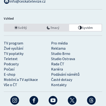
info@ceskatelevize.cz
Vzhled
Světlý
Tmavý
Systém
TV program
Pro média
Živé vysílání
Reklama
TV poplatky
Studio Brno
Teletext
Studio Ostrava
Podcasty
Rada ČT
Počasí
Kariéra
E-shop
Podávání námětů
Mobilní a TV aplikace
Časté dotazy
Vše o ČT
Kontakty