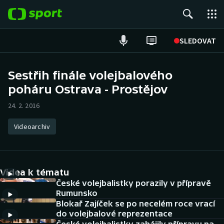
POPULÁRNÍ
SLEDOVAT
Fotbal
Sestřih finále volejbalového
poháru Ostrava - Prostějov
Hokej
24. 2. 2016
Tenis
Videoarchiv
Atletika
Cyklistika
Videa k tématu
DALŠÍ SPORTY
České volejbalistky porazily v přípravě
Rumunsko
Blokař Zajíček se po necelém roce vrací
Americký fotbal
NEPŘEHLÉDNĚTE
do volejbalové reprezentace