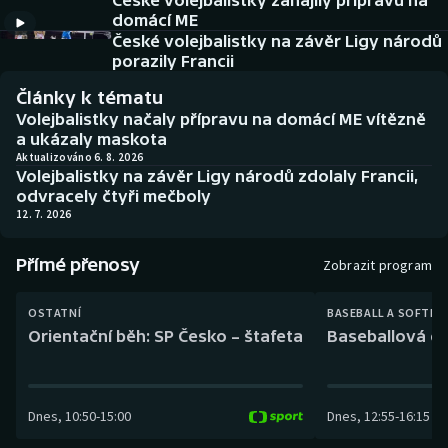
České volejbalistky zahájily přípravu na
Baseball a softbal
Soutěže
domácí ME
České volejbalistky na závěr Ligy národů
Basketbal
Historické návraty
porazily Francii
Články k tématu
Biatlon
Aplikace ČT sport
Volejbalistky načaly přípravu na domácí ME vítězně
a ukázaly maskota
Boby a skeleton
AZ kvíz
Aktualizováno 6. 8. 2026
Volejbalistky na závěr Ligy národů zdolaly Francii,
odvracely čtyři mečboly
Box
12. 7. 2026
Curling
Přímé přenosy
Zobrazit program
Dostihy
OSTATNÍ
BASEBALL A SOFTBA
Orientační běh: SP Česko – štafeta
Baseballová ex
Florbal
Futsal
Dnes
,
10:50
-
15:00
Dnes
,
12:55
-
16:15
Golf