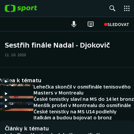
POPULÁRNÍ
SLEDOVAT
Fotbal
Sestřih finále Nadal - Djokovič
Hokej
11. 10. 2020
Tenis
Videa k tématu
Atletika
Lehečka skončil v osmifinále tenisového
Masters v Montrealu
Cyklistika
České tenistky slaví na MS do 14 let bronz
Menšík prošel v Montrealu do osmifinále
DALŠÍ SPORTY
České tenistky na MS U14 podlehly
Italkám a budou bojovat o bronz
Americký fotbal
NEPŘEHLÉDNĚTE
Články k tématu