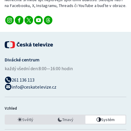
Stolní tenis
na Facebooku, X, Instagramu, Threads či YouTube a buďte v obraze.
Triatlon
Veslování
Vodní slalom
Divácké centrum
Volejbal
každý všední den:
8:00—16:00 hodin
Ostatní
261 136 113
info@ceskatelevize.cz
Vzhled
Světlý
Tmavý
Systém