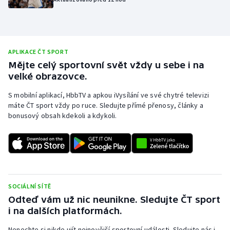
Olympijské hry
Parasport
APLIKACE ČT SPORT
Mějte celý sportovní svět vždy u sebe i na
Plavání
velké obrazovce.
Plážový volejbal
S mobilní aplikací, HbbTV a apkou iVysílání ve své chytré televizi
máte ČT sport vždy po ruce. Sledujte přímé přenosy, články a
Ragby
bonusový obsah kdekoli a kdykoli.
Rychlobruslení
Rychlostní kanoistika
SOCIÁLNÍ SÍTĚ
Short track
Odteď vám už nic neunikne. Sledujte ČT sport
i na dalších platformách.
Sportovní střelba
Nenechte si nikde ujít nejnovější sportovní události. Sledujte nás i