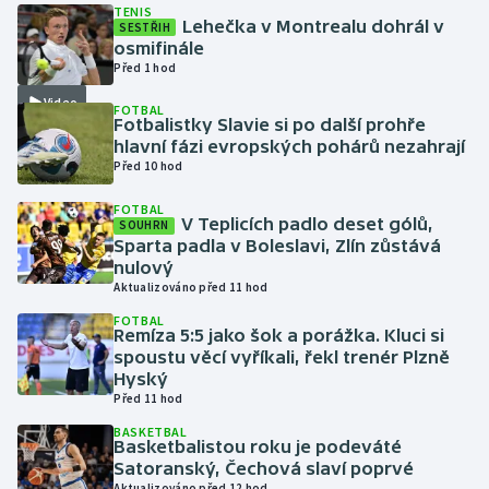
TENIS
Lehečka v Montrealu dohrál v
SESTŘIH
osmifinále
Gymnastika
Před 1 hod
Házená
Video
FOTBAL
Fotbalistky Slavie si po další prohře
hlavní fázi evropských pohárů nezahrají
Jezdectví
Před 10 hod
Judo
FOTBAL
V Teplicích padlo deset gólů,
SOUHRN
Sparta padla v Boleslavi, Zlín zůstává
Krasobruslení
nulový
Aktualizováno před 11 hod
Lezení
FOTBAL
Remíza 5:5 jako šok a porážka. Kluci si
spoustu věcí vyříkali, řekl trenér Plzně
Lyže a snowboard
Hyský
Před 11 hod
Moderní pětiboj
BASKETBAL
Basketbalistou roku je podeváté
Motorsport
Satoranský, Čechová slaví poprvé
Aktualizováno před 12 hod