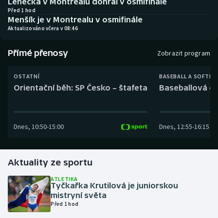
Lehečka v Montrealu dohrál v osmifinále
Baseball a softbal
Soutěže
Před 1 hod
Menšík je v Montrealu v osmifinále
Aktualizováno včera v 08:46
Basketbal
Historické návraty
Přímé přenosy
Biatlon
Aplikace ČT sport
Zobrazit program
Boby a skeleton
AZ kvíz
OSTATNÍ
BASEBALL A SOFTBA
Orientační běh: SP Česko – štafeta
Baseballová ex
Box
Curling
Dnes
,
10:50
-
15:00
Dnes
,
12:55
-
16:15
Dostihy
Aktuality ze sportu
Florbal
ATLETIKA
Tyčkařka Krutilová je juniorskou
Futsal
mistryní světa
Před 1 hod
Golf